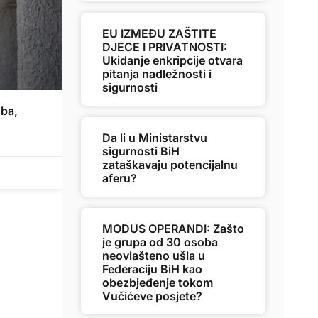
EU IZMEĐU ZAŠTITE
DJECE I PRIVATNOSTI:
Ukidanje enkripcije otvara
pitanja nadležnosti i
sigurnosti
ba,
Da li u Ministarstvu
sigurnosti BiH
zataškavaju potencijalnu
aferu?
MODUS OPERANDI: Zašto
je grupa od 30 osoba
neovlašteno ušla u
Federaciju BiH kao
obezbjeđenje tokom
Vučićeve posjete?