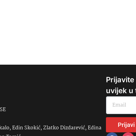
Prijavit
uvijek u
USE
Prijavi
kalo, Edin Skokić, Zlatko Dizdarević, Edina