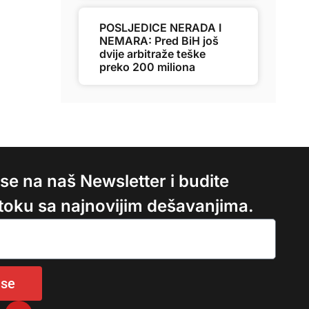
POSLJEDICE NERADA I
NEMARA: Pred BiH još
dvije arbitraže teške
preko 200 miliona
e se na naš Newsletter i budite
 toku sa najnovijim dešavanjima.
 se