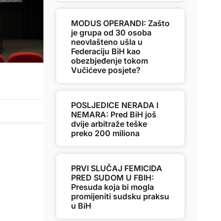
MODUS OPERANDI: Zašto
je grupa od 30 osoba
neovlašteno ušla u
Federaciju BiH kao
obezbjeđenje tokom
Vučićeve posjete?
POSLJEDICE NERADA I
NEMARA: Pred BiH još
dvije arbitraže teške
preko 200 miliona
PRVI SLUČAJ FEMICIDA
PRED SUDOM U FBIH:
Presuda koja bi mogla
promijeniti sudsku praksu
u BiH