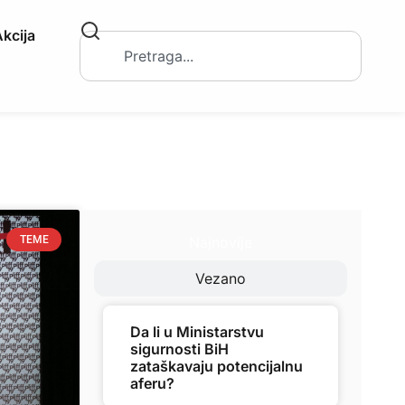
kcija
Najnovije
TEME
Vezano
Da li u Ministarstvu
sigurnosti BiH
zataškavaju potencijalnu
aferu?