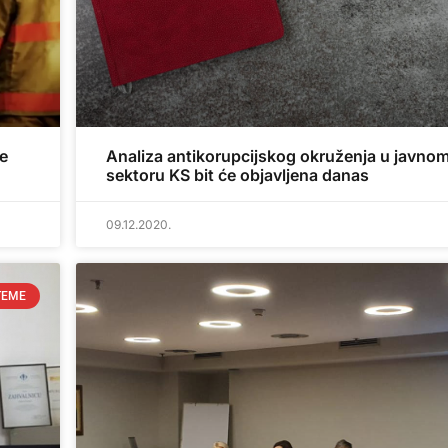
de
Analiza antikorupcijskog okruženja u javno
sektoru KS bit će objavljena danas
09.12.2020.
TEME