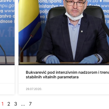
Bukvarević pod intenzivnim nadzorom i tren
stabilnih vitalnih parametara
29.07.2020.
1
2
3
…
7