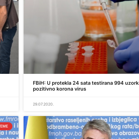
FBiH: U protekla 24 sata testirana 994 uzork
pozitivno korona virus
29.07.2020.
TEME