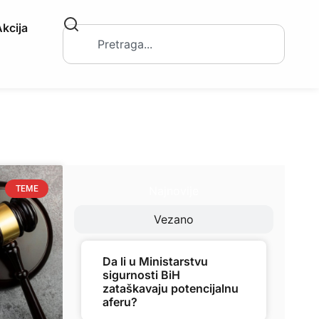
kcija
Najnovije
TEME
Vezano
Da li u Ministarstvu
sigurnosti BiH
zataškavaju potencijalnu
aferu?