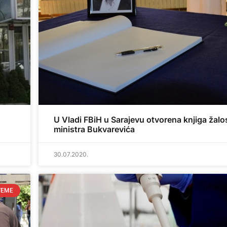
U Vladi FBiH u Sarajevu otvorena knjiga žalos
ministra Bukvarevića
30.07.2020.
TEME