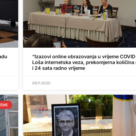
ladu
“Izazovi online obrazovanja u vrijeme COVID
Loša internetska veza, prekomjerna količina
i 24 sata radno vrijeme
09.11.2020.
TEME