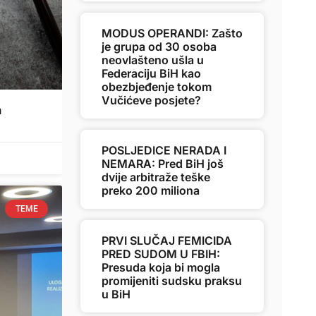
MODUS OPERANDI: Zašto
je grupa od 30 osoba
neovlašteno ušla u
Federaciju BiH kao
obezbjeđenje tokom
Vučićeve posjete?
m
POSLJEDICE NERADA I
NEMARA: Pred BiH još
dvije arbitraže teške
preko 200 miliona
TEME
PRVI SLUČAJ FEMICIDA
PRED SUDOM U FBIH:
Presuda koja bi mogla
promijeniti sudsku praksu
u BiH