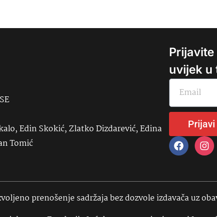
Prijavit
uvijek u
USE
Prijavi
kalo, Edin Skokić, Zlatko Dizdarević, Edina
đan Tomić
voljeno prenošenje sadržaja bez dozvole izdavača uz ob