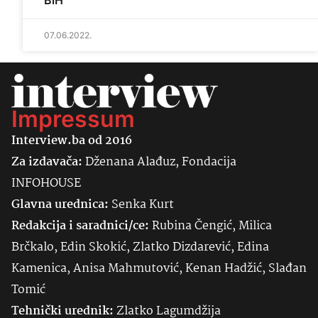
BiH
07.06.2022.
Impressum
Interview.ba od 2016
Za izdavača:
Dženana Alađuz, Fondacija
INFOHOUSE
Glavna urednica:
Senka
Kurt
Redakcija i saradnici/ce:
Rubina Čengić, Milica
Brčkalo, Edin Skokić, Zlatko Dizdarević, Edina
Kamenica, Anisa Mahmutović, Kenan Hadžić, Slađan
Tomić
Tehnički urednik:
Zlatko Lagumdžija