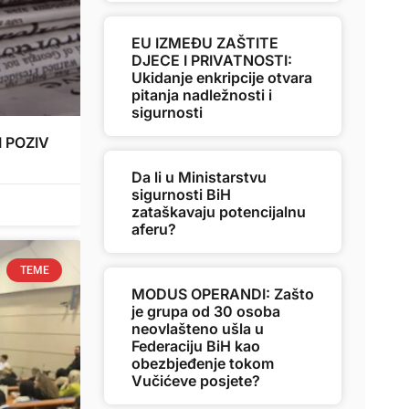
EU IZMEĐU ZAŠTITE
DJECE I PRIVATNOSTI:
Ukidanje enkripcije otvara
pitanja nadležnosti i
sigurnosti
I POZIV
Da li u Ministarstvu
sigurnosti BiH
zataškavaju potencijalnu
aferu?
TEME
MODUS OPERANDI: Zašto
je grupa od 30 osoba
neovlašteno ušla u
Federaciju BiH kao
obezbjeđenje tokom
Vučićeve posjete?