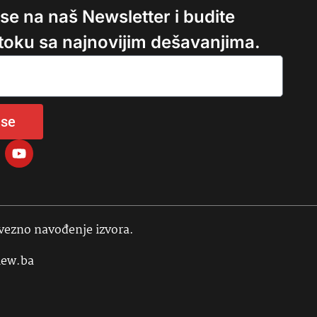
e se na naš Newsletter i budite
 toku sa najnovijim dešavanjima.
 se
avezno navođenje izvora.
iew.ba