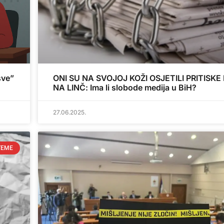
sve”
ONI SU NA SVOJOJ KOŽI OSJETILI PRITISKE 
NA LINČ: Ima li slobode medija u BiH?
27.06.2025.
TEME