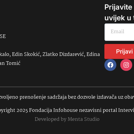
Prijavit
uvijek u
USE
Prijavi
kalo, Edin Skokić, Zlatko Dizdarević, Edina
đan Tomić
voljeno prenošenje sadržaja bez dozvole izdavača uz ob
yright 2025 Fondacija Infohouse nezavisni portal Interv
Developed by
Menta Studio