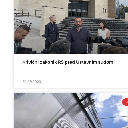
Krivični zakonik RS pred Ustavnim sudom
20.09.2023.