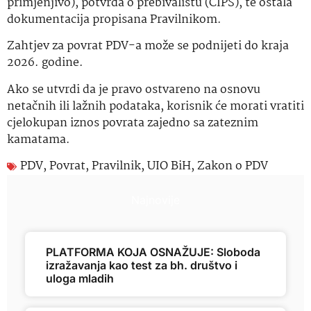
primjenjivo), potvrda o prebivalištu (CIPS), te ostala
dokumentacija propisana Pravilnikom.
Zahtjev za povrat PDV-a može se podnijeti do kraja
2026. godine.
Ako se utvrdi da je pravo ostvareno na osnovu
netačnih ili lažnih podataka, korisnik će morati vratiti
cjelokupan iznos povrata zajedno sa zateznim
kamatama.
PDV
,
Povrat
,
Pravilnik
,
UIO BiH
,
Zakon o PDV
Najnovije
PLATFORMA KOJA OSNAŽUJE: Sloboda
izražavanja kao test za bh. društvo i
uloga mladih