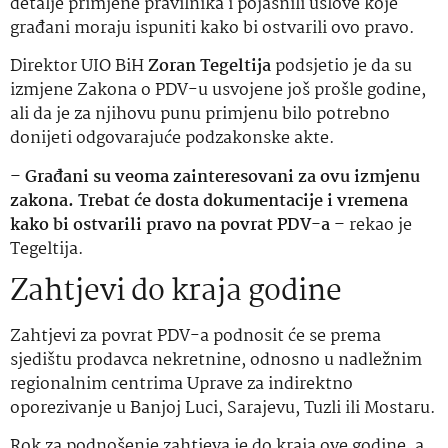
detalje primjene pravilnika i pojasnili uslove koje
građani moraju ispuniti kako bi ostvarili ovo pravo.
Direktor UIO BiH
Zoran Tegeltija
podsjetio je da su
izmjene Zakona o PDV-u usvojene još prošle godine,
ali da je za njihovu punu primjenu bilo potrebno
donijeti odgovarajuće podzakonske akte.
–
Građani su veoma zainteresovani za ovu izmjenu
zakona. Trebat će dosta dokumentacije i vremena
kako bi ostvarili pravo na povrat PDV-a
– rekao je
Tegeltija.
Zahtjevi do kraja godine
Zahtjevi za povrat PDV-a podnosit će se prema
sjedištu prodavca nekretnine, odnosno u nadležnim
regionalnim centrima Uprave za indirektno
oporezivanje u Banjoj Luci, Sarajevu, Tuzli ili Mostaru.
Rok za podnošenje zahtjeva je do kraja ove godine, a