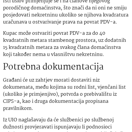
Isti uslov primjenjuje se i na članove njegovog
porodičnog domaćinstva, što znači da ni oni ne smiju
posjedovati nekretninu ukoliko se njihova kvadratura
uračunava u ostvarivanje prava na povrat PDV-a.
Kupac može ostvariti povrat PDV-a za do 40
kvadratnih metara stambenog prostora, uz dodatnih
15 kvadratnih metara za svakog člana domaćinstva
koji također nema u vlasništvu nekretninu.
Potrebna dokumentacija
Građani će uz zahtjev morati dostaviti niz
dokumenata, među kojima su rodni list, vjenčani list
(ukoliko je primjenjivo), potvrda o prebivalištu iz
CIPS-a, kao i druga dokumentacija propisana
pravilnikom.
Iz UIO naglašavaju da će službenici po službenoj
dužnosti provjeravati ispunjavaju li podnosioci