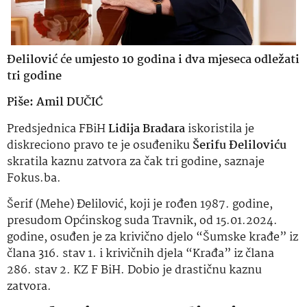
Đelilović će umjesto 10 godina i dva mjeseca odležati
tri godine
Piše: Amil DUČIĆ
Predsjednica FBiH
Lidija Bradara
iskoristila je
diskreciono pravo te je osuđeniku
Šerifu Đeliloviću
skratila kaznu zatvora za čak tri godine, saznaje
Fokus.ba.
Šerif (Mehe) Đelilović, koji je rođen 1987. godine,
presudom Općinskog suda Travnik, od 15.01.2024.
godine, osuđen je za krivično djelo “Šumske krađe” iz
člana 316. stav 1. i krivičnih djela “Krađa” iz člana
286. stav 2. KZ F BiH. Dobio je drastičnu kaznu
zatvora.