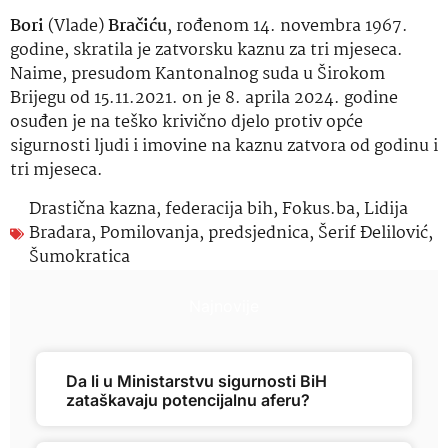
Bori
(Vlade)
Bračiću
, rođenom 14. novembra 1967.
godine, skratila je zatvorsku kaznu za tri mjeseca.
Naime, presudom Kantonalnog suda u Širokom
Brijegu od 15.11.2021. on je 8. aprila 2024. godine
osuđen je na teško krivično djelo protiv opće
sigurnosti ljudi i imovine na kaznu zatvora od godinu i
tri mjeseca.
Drastična kazna
,
federacija bih
,
Fokus.ba
,
Lidija
Bradara
,
Pomilovanja
,
predsjednica
,
Šerif Đelilović
,
Šumokratica
Najnovije
Da li u Ministarstvu sigurnosti BiH
zataškavaju potencijalnu aferu?