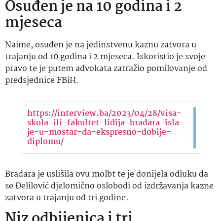
Osuđen je na 10 godina i 2
mjeseca
Naime, osuđen je na jedinstvenu kaznu zatvora u
trajanju od 10 godina i 2 mjeseca. Iskoristio je svoje
pravo te je putem advokata zatražio pomilovanje od
predsjednice FBiH.
https://interview.ba/2023/04/28/visa-
skola-ili-fakultet-lidija-bradara-isla-
je-u-mostar-da-ekspresno-dobije-
diplomu/
Bradara je uslišila ovu molbt te je donijela odluku da
se Đelilović djelomično oslobodi od izdržavanja kazne
zatvora u trajanju od tri godine.
Niz odbijenica i tri