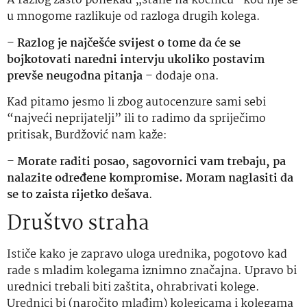
A razlog zašto ponekad „stane na kočnicu“ kod nje se
u mnogome razlikuje od razloga drugih kolega.
–
Razlog je najčešće svijest o tome da će se
bojkotovati naredni intervju ukoliko postavim
prevše neugodna pitanja
– dodaje ona.
Kad pitamo jesmo li zbog autocenzure sami sebi
“najveći neprijatelji” ili to radimo da spriječimo
pritisak, Burdžović nam kaže:
–
Morate raditi posao, sagovornici vam trebaju, pa
nalazite određene kompromise. Moram naglasiti da
se to zaista rijetko dešava
.
Društvo straha
Ističe kako je zapravo uloga urednika, pogotovo kad
rade s mladim kolegama iznimno značajna. Upravo bi
urednici trebali biti zaštita, ohrabrivati kolege.
Urednici bi (naročito mlađim) kolegicama i kolegama