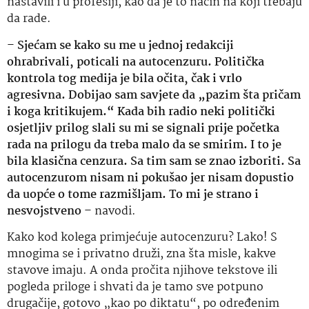
nastavili i u profesiji, kao da je to način na koji trebaju
da rade.
–
Sjećam se kako su me u jednoj redakciji
ohrabrivali, poticali na autocenzuru. Politička
kontrola tog medija je bila očita, čak i vrlo
agresivna. Dobijao sam savjete da „pazim šta pričam
i koga kritikujem.“ Kada bih radio neki politički
osjetljiv prilog slali su mi se signali prije početka
rada na prilogu da treba malo da se smirim. I to je
bila klasična cenzura. Sa tim sam se znao izboriti. Sa
autocenzurom nisam ni pokušao jer nisam dopustio
da uopće o tome razmišljam. To mi je strano i
nesvojstveno
– navodi.
Kako kod kolega primjećuje autocenzuru? Lako! S
mnogima se i privatno druži, zna šta misle, kakve
stavove imaju. A onda pročita njihove tekstove ili
pogleda priloge i shvati da je tamo sve potpuno
drugačije, gotovo „kao po diktatu“, po određenim