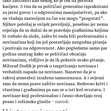
lako zastrašiti kao nekog ko je tek na početku
karijere. S tim da su političari generalno ispraksirani
za javni govor i u odgovorima manipulativni, pa ako
ne vladaju materijom za čas vas mogu “progutati”.
Njihov položaj je uvijek povoljniji, posebno jer nema
osjećaja da su dužni da se pravdaju građanima kojima
bi trebalo da služe, zašto bi onda bili profesionalni s
novinarima koji im još postavljaju nezgodna pitanja
i pozivaju na odgovornost. Ako pogledamo samo par
godina unatrag kako se političari obraćaju
novinarima, vidljivo je da ih pokreće svako pitanje.
Milorad Dodik je prvak u targetiranju novinara i
verbalnih napada na novinare. Naravno da je u
takvoj atmosferi izražena samocenzura. A i svjesni
smo da nema prave zaštite novinara. Redovno krivi i
vlastima i građanima pa nas se u isti koš svrstava. I
novinare koji profesionalno i časno obavljaju svoj
posao i režimska glasila
– navodi.