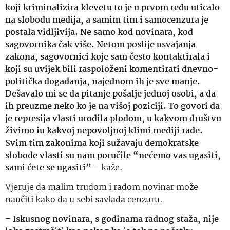
koji kriminalizira klevetu to je u prvom redu uticalo
na slobodu medija, a samim tim i samocenzura je
postala vidljivija. Ne samo kod novinara, kod
sagovornika čak više. Netom poslije usvajanja
zakona, sagovornici koje sam često kontaktirala i
koji su uvijek bili raspoloženi komentirati dnevno-
politička događanja, najednom ih je sve manje.
Dešavalo mi se da pitanje pošalje jednoj osobi, a da
ih preuzme neko ko je na višoj poziciji. To govori da
je represija vlasti urodila plodom, u kakvom društvu
živimo iu kakvoj nepovoljnoj klimi mediji rade.
Svim tim zakonima koji sužavaju demokratske
slobode vlasti su nam poručile “nećemo vas ugasiti,
sami ćete se ugasiti”
– kaže.
Vjeruje da malim trudom i radom novinar može
naučiti kako da u sebi savlada cenzuru.
–
Iskusnog novinara, s godinama radnog staža, nije