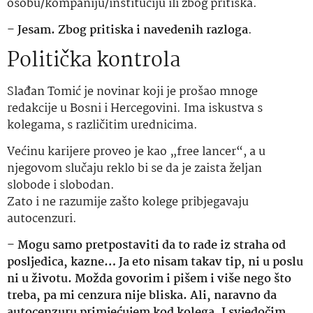
osobu/kompaniju/instituciju ili zbog pritiska.
–
Jesam. Zbog pritiska i navedenih razloga
.
Politička kontrola
Slađan Tomić je novinar koji je prošao mnoge
redakcije u Bosni i Hercegovini. Ima iskustva s
kolegama, s različitim urednicima.
Većinu karijere proveo je kao „free lancer“, a u
njegovom slučaju reklo bi se da je zaista željan
slobode i slobodan.
Zato i ne razumije zašto kolege pribjegavaju
autocenzuri.
–
Mogu samo pretpostaviti da to rade iz straha od
posljedica, kazne… Ja eto nisam takav tip, ni u poslu
ni u životu. Možda govorim i pišem i više nego što
treba, pa mi cenzura nije bliska. Ali, naravno da
autocenzuru primjećujem kod kolega. I svjedočim