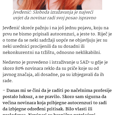
Jevđenić: Sloboda izražavanja je najveći
uvjet da novinar radi svoj posao ispravno
Jevđenić skreće pažnju i na još jednu pojavu, koju na
prvu ne bismo pripisali autocenzuri, a jeste to. Riječ je
o tome da se neki sadržaji uopće ne objavljuju jer su
neki urednici procijenili da su dosadni ili
nekonkurentni na tržištu, odnosno neklikabilni.
Nedavno je provedeno i istraživanje u SAD-u gdje je
skoro 80% novinara reklo da su priče koje su od
javnog značaja, ali dosadne, pa su izbjegavali da ih
rade.
–
Danas mi se čini da je raditi po načelnima profesije
postalo luksuz, a ne pravilo. Skoro sam sigurna da
većina novinara koja pribjegne autocenzuri to radi
da izbjegne određeni pritisak. Bilo vlasti ili