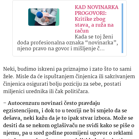
KAD NOVINARKA
PROGOVORI:
Kritike zbog
stava, a ruža na
račun
Kada se toj ženi
doda profesionalna oznaka “novinarka”,
njeno pravo na govor i mišljenje č…
Neki, budimo iskreni pa priznajmo i zato što to sami
žele. Misle da će ispuštanjem činjenica ili sakrivanjem
činjenica osigurati bolju poziciju za sebe, postati
miljenici urednika ili čak političara.
–
Autocenzuru novinari često pravdaju
egzistencijom, i dok to u teoriji ne bi smjelo da se
dešava, neki kažu da je to ipak stvar izbora. Može se
desiti da se nekom oglašivaču ne svidi kako se piše o
njemu, pa u sred godine promijeni ugovor o reklami