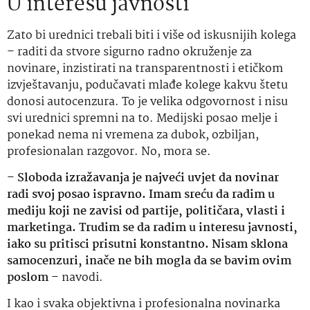
U interesu javnosti
Zato bi urednici trebali biti i više od iskusnijih kolega
– raditi da stvore sigurno radno okruženje za
novinare, inzistirati na transparentnosti i etičkom
izvještavanju, podučavati mlađe kolege kakvu štetu
donosi autocenzura. To je velika odgovornost i nisu
svi urednici spremni na to. Medijski posao melje i
ponekad nema ni vremena za dubok, ozbiljan,
profesionalan razgovor. No, mora se.
–
Sloboda izražavanja je najveći uvjet da novinar
radi svoj posao ispravno. Imam sreću da radim u
mediju koji ne zavisi od partije, političara, vlasti i
marketinga. Trudim se da radim u interesu javnosti,
iako su pritisci prisutni konstantno. Nisam sklona
samocenzuri, inače ne bih mogla da se bavim ovim
poslom
– navodi.
I kao i svaka objektivna i profesionalna novinarka