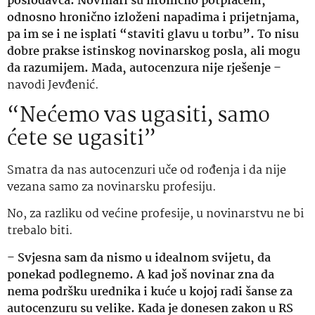
poslodavca. Novinari su hronično potplaćeni,
odnosno hronično izloženi napadima i prijetnjama,
pa im se i ne isplati “staviti glavu u torbu”. To nisu
dobre prakse istinskog novinarskog posla, ali mogu
da razumijem. Mada, autocenzura nije rješenje
–
navodi Jevđenić.
“Nećemo vas ugasiti, samo
ćete se ugasiti”
Smatra da nas autocenzuri uče od rođenja i da nije
vezana samo za novinarsku profesiju.
No, za razliku od većine profesije, u novinarstvu ne bi
trebalo biti.
–
Svjesna sam da nismo u idealnom svijetu, da
ponekad podlegnemo. A kad još novinar zna da
nema podršku urednika i kuće u kojoj radi šanse za
autocenzuru su velike. Kada je donesen zakon u RS