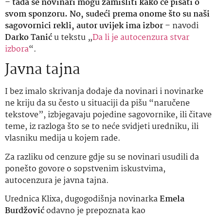
– tada se novinari mogu zamisliti kako će pisati o
svom sponzoru. No, sudeći prema onome što su naši
sagovornici rekli, autor uvijek ima izbor
– navodi
Darko Tanić
u tekstu „
Da li je autocenzura stvar
izbora
“.
Javna tajna
I bez imalo skrivanja dodaje da novinari i novinarke
ne kriju da su često u situaciji da pišu “naručene
tekstove”, izbjegavaju pojedine sagovornike, ili čitave
teme, iz razloga što se to neće svidjeti uredniku, ili
vlasniku medija u kojem rade.
Za razliku od cenzure gdje su se novinari usudili da
ponešto govore o sopstvenim iskustvima,
autocenzura je javna tajna.
Urednica Klixa, dugogodišnja novinarka
Emela
Burdžović
odavno je prepoznata kao