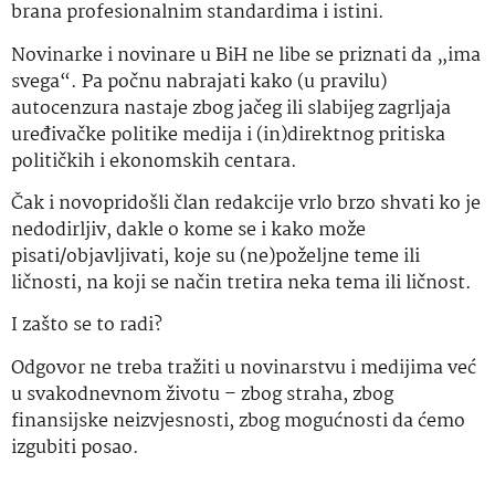
brana profesionalnim standardima i istini.
Novinarke i novinare u BiH ne libe se priznati da „ima
svega“. Pa počnu nabrajati kako (u pravilu)
autocenzura nastaje zbog jačeg ili slabijeg zagrljaja
uređivačke politike medija i (in)direktnog pritiska
političkih i ekonomskih centara.
Čak i novopridošli član redakcije vrlo brzo shvati ko je
nedodirljiv, dakle o kome se i kako može
pisati/objavljivati, koje su (ne)poželjne teme ili
ličnosti, na koji se način tretira neka tema ili ličnost.
I zašto se to radi?
Odgovor ne treba tražiti u novinarstvu i medijima već
u svakodnevnom životu – zbog straha, zbog
finansijske neizvjesnosti, zbog mogućnosti da ćemo
izgubiti posao.