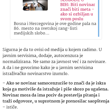
SLOBODE U
BIH: Biti novinar
znači biti meta –
ako si ozbiljan u
svom poslu
Bosna i Hercegovina je ove godine pala na
86. mesto na svetskoj rang-listi
medijskih slobo…
Sigurna je da to ovisi od medija u kojem radimo. U
javnim servisima, dodaje, autocenzura je
normalizirana. Ne samo za javnost već i za novinare.
A da i ne govorimo kako je u javnim servisima
istraživačko novinarstvo izumrlo.
–
Ako se novinar samocenzuriše to znači da je iskra
koja ga motiviše da istražuje i piše skoro pa ugašena.
Novinar mora da ima poriv da postavlja pitanja i
traži odgovore, u suprotnom je prenosilac saopštenja
– ističe.