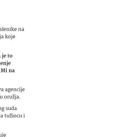
slenike na
ja koje
 je to
šenje
 Mi na
va agencije
u oružja.
kog suda
 tužiocu i
uje