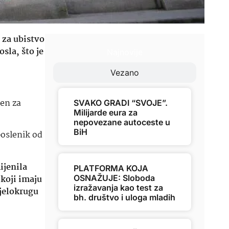
i za ubistvo
sla, što je
Najnovije
Vezano
čen za
SVAKO GRADI “SVOJE”.
Milijarde eura za
nepovezane autoceste u
BiH
poslenik od
ijenila
PLATFORMA KOJA
koji imaju
OSNAŽUJE: Sloboda
izražavanja kao test za
djelokrugu
bh. društvo i uloga mladih