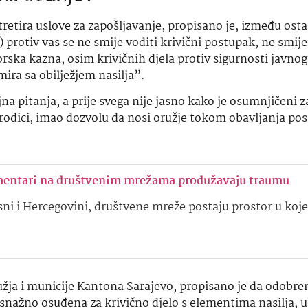
tretira uslove za zapošljavanje, propisano je, između osta
 protiv vas se ne smije voditi krivični postupak, ne smije
vorska kazna, osim krivičnih djela protiv sigurnosti javno
mira sa obilježjem nasilja”.
jna pitanja, a prije svega nije jasno kako je osumnjičeni z
orodici, imao dozvolu da nosi oružje tokom obavljanja posl
entari na društvenim mrežama produžavaju traumu
ni i Hercegovini, društvene mreže postaju prostor u koj
žja i municije Kantona Sarajevo, propisano je da odobren
snažno osuđena za krivično djelo s elementima nasilja, u