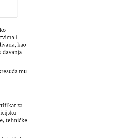
ako
tvima i
đivana, kao
u davanja
 presuda mu
ifikat za
icijsku
e, tehničke