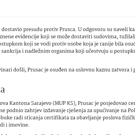
 dostavio presudu protiv Prusca. U odgovoru su naveli k
znene evidencije koji se može dostaviti sudovima, tužilaš
stupkom koji se vodi protiv osobe koja je ranije bila osu
 sankcija i nadležnim organima koji učestvuju u postupk
nari došli, Prusac je osuđen na uslovnu kaznu zatvora i
ta
va Kantona Sarajevo (MUP KS), Prusac je posjedovao cert
ine podnio zahtjev izdavanje rješenja za upućivanje na Pol
e radi sticanja certifikata za obavljanje poslova fizičk
udi i imovine.