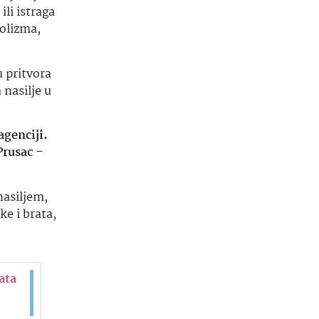
li istraga
holizma,
u pritvora
 nasilje u
agenciji.
Prusac
–
nasiljem,
e i brata,
ata