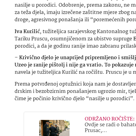
nasilje u porodici. Odobrenje, prema zakonu, ne mog
za teža djela, imaju izrečene zaštitne mjere zbog na
droge, agresivnog ponašanja ili “poremećenih por
Iva Kurilić
, tužiteljica sarajevskog Kantonalnog tu
Tariku Pruscu, osumnjičenom za ubistvo supruge
E
porodici, a da je godinu ranije imao zabranu prilas
–
Krivično djelo je unaprijed pripremljeno i smišlj
Uzeo je ranije pištolj i nije ga vratio. To pokazuj
navela je tužiteljica Kurilić na ročištu. Pruscu je
Prema potvrđenoj optužnici koja nam je dostavljena
drskim i bezobzirnim ponašanjem ugrozio mir, tjele
čime je počinio krivično djelo “nasilje u porodici”.
ODRŽANO ROČIŠTE: Tar
Ovdje se radi o bahato
Prusac,…