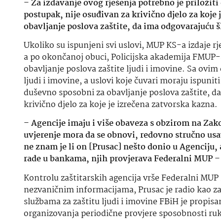
–
Za izdavanje ovog rješenja potrebno je priložiti
postupak, nije osuđivan za krivično djelo za koje 
obavljanje poslova zaštite, da ima odgovarajuću
Ukoliko su ispunjeni svi uslovi, MUP KS-a izdaje r
a po okončanoj obuci, Policijska akademija FMUP-a
obavljanje poslova zaštite ljudi i imovine. Sa ovim
ljudi i imovine, a uslovi koje čuvari moraju ispunit
duševno sposobni za obavljanje poslova zaštite, da
krivično djelo za koje je izrečena zatvorska kazna.
–
Agencije imaju i više obaveza s obzirom na Zako
uvjerenje mora da se obnovi, redovno stručno usav
ne znam je li on [Prusac] nešto donio u Agenciju, al
rade u bankama, njih provjerava Federalni MUP
–
Kontrolu zaštitarskih agencija vrše Federalni MUP 
nezvaničnim informacijama, Prusac je radio kao za
službama za zaštitu ljudi i imovine FBiH je propisa
organizovanja periodične provjere sposobnosti ruk