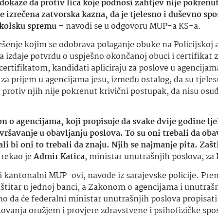
 dokaze da protiv lica koje podnosi zahtjev nije pokrenut
je izrečena zatvorska kazna, da je tjelesno i duševno sp
 školsku spremu
– navodi se u odgovoru MUP-a KS-a.
ješenje kojim se odobrava polaganje obuke na Policijskoj 
 izdaje potvrdu o uspješno okončanoj obuci i certifikat 
 certifikatom, kandidati apliciraju za poslove u agencijam
i za prijem u agencijama jesu, između ostalog, da su tjeles
 protiv njih nije pokrenut krivični postupak, da nisu osuđ
n o agencijama, koji propisuje da svake dvije godine lj
ršavanje u obavljanju poslova. To su oni trebali da obav
i bi oni to trebali da znaju. Njih se najmanje pita. Zašti
 rekao je
Admir Katica
, ministar unutrašnjih poslova, za
i kantonalni MUP-ovi, navode iz sarajevske policije. Pre
štitar u jednoj banci, a Zakonom o agencijama i unutraš
no da će federalni ministar unutrašnjih poslova propisati
ovanja oružjem i provjere zdravstvene i psihofizičke sp