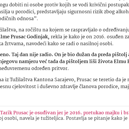
u dobiti ni osobe protiv kojih se vodi krivični postupak i
silja u porodici, predstavljaju sigurnosni rizik zbog alko
odičnih odnosa”.
žilaštva, na ročištu na kojem se raspravljalo o određivanj
lme Prusac Godinjak,
rekla je kako je on 2016. osuđen za
ka žrtvama, navodeći kako se radi o nasilnoj osobi.
eno. Taj dan nije radio. On je bio dužan da preda pištolj 
e njegovu namjeru već tada da pištoljem liši života Elmu 
 u međuvremenu određen pritvor.
 iz Tužilaštva Kantona Sarajevo, Prusac se teretio da je 
snu cjelovitost i duševno zdravlje članova porodice, majk
ik Prusac je osuđivan jer je 2016. pretukao majku i br
j osobi, navela je tužiteljica. Postavlja se pitanje kako je