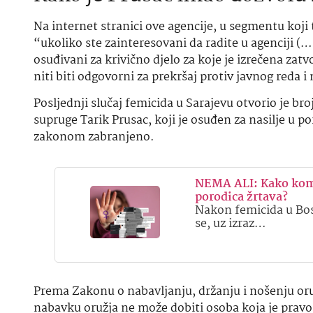
Na internet stranici ove agencije, u segmentu koji 
“ukoliko ste zainteresovani da radite u agenciji (…)
osuđivani za krivično djelo za koje je izrečena zat
niti biti odgovorni za prekršaj protiv javnog reda i 
Posljednji slučaj femicida u Sarajevu otvorio je bro
supruge Tarik Prusac, koji je osuđen za nasilje u p
zakonom zabranjeno.
NEMA ALI: Kako kom
porodica žrtava?
Nakon femicida u Bos
se, uz izraz…
Prema Zakonu o nabavljanju, držanju i nošenju oru
nabavku oružja ne može dobiti osoba koja je pravo