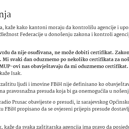
nja
va, kaže kako kantoni moraju da kontrolišu agencije i upo
dležnost Federacije u donošenju zakona i kontroli agenci
tvrdu da nije osuđivana, ne može dobiti certifikat. Zakon
edi. Mi svaki dan oduzmemo po nekoliko certifikata za no
i MUP-ovi nas obavještavaju da mi oduzmemo certifikat.
kaže Isak.
štitu ljudi i imovine FBiH nije definisano ko obavješta
ena pravosnažna presuda koja bi ga onemogućila u nošenj
je radio Prusac obavijeste o presudi, iz sarajevskog Općins
BiH propisano da se ovjereni prijepis presude dostavlja
ik, kaže da svaka zaštitarska agencija ima pravo da posjed