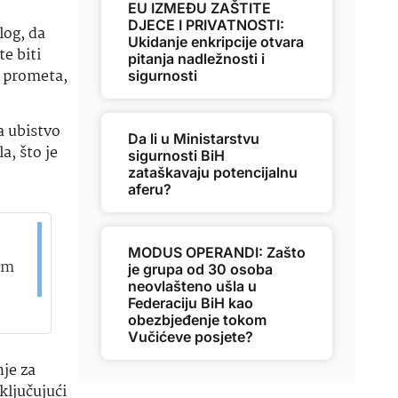
EU IZMEĐU ZAŠTITE
DJECE I PRIVATNOSTI:
log, da
Ukidanje enkripcije otvara
te biti
pitanja nadležnosti i
g prometa,
sigurnosti
a ubistvo
Da li u Ministarstvu
a, što je
sigurnosti BiH
zataškavaju potencijalnu
aferu?
MODUS OPERANDI: Zašto
em
je grupa od 30 osoba
neovlašteno ušla u
Federaciju BiH kao
obezbjeđenje tokom
Vučićeve posjete?
je za
ključujući