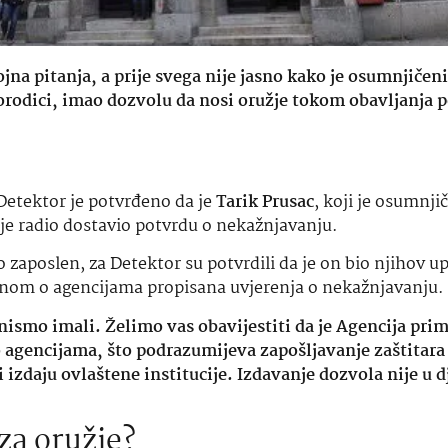
ojna pitanja, a prije svega nije jasno kako je osumnjičen
porodici, imao dozvolu da nosi oružje tokom obavljanja po
Detektor je potvrđeno da je
Tarik Prusac
, koji je osumnji
j je radio dostavio potvrdu o nekažnjavanju.
io zaposlen, za Detektor su potvrdili da je on bio njihov u
akonom o agencijama propisana uvjerenja o nekažnjavanju.
nismo imali. Želimo vas obavijestiti da je Agencija prim
 agencijama, što podrazumijeva zapošljavanje zaštitara 
ji izdaju ovlaštene institucije. Izdavanje dozvola nije u 
.
za oružje?