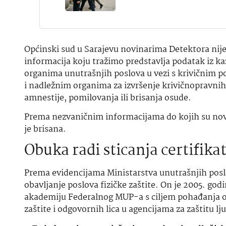
Općinski sud u Sarajevu novinarima Detektora nije
informacija koju tražimo predstavlja podatak iz ka
organima unutrašnjih poslova u vezi s krivičnim po
i nadležnim organima za izvršenje krivičnopravnih
amnestije, pomilovanja ili brisanja osude.
Prema nezvaničnim informacijama do kojih su novi
je brisana.
Obuka radi sticanja certifika
Prema evidencijama Ministarstva unutrašnjih poslo
obavljanje poslova fizičke zaštite. On je 2005. god
akademiju Federalnog MUP-a s ciljem pohađanja obuk
zaštite i odgovornih lica u agencijama za zaštitu lj