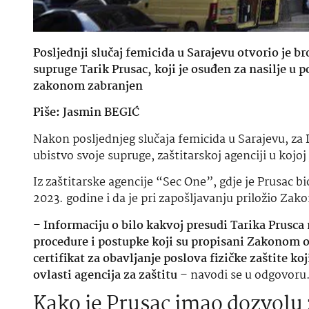
Posljednji slučaj femicida u Sarajevu otvorio je br
supruge Tarik Prusac, koji je osuđen za nasilje u 
zakonom zabranjen
Piše: Jasmin BEGIĆ
Nakon posljednjeg slučaja femicida u Sarajevu, za 
ubistvo svoje supruge, zaštitarskoj agenciji u kojo
Iz zaštitarske agencije “Sec One”, gdje je Prusac b
2023. godine i da je pri zapošljavanju priložio Z
–
Informaciju o bilo kakvoj presudi Tarika Prusca 
procedure i postupke koji su propisani Zakonom o
certifikat za obavljanje poslova fizičke zaštite ko
ovlasti agencija za zaštitu
– navodi se u odgovoru
Kako je Prusac imao dozvolu 