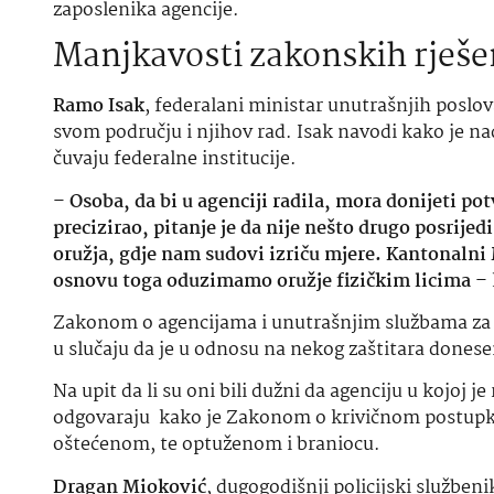
zaposlenika agencije.
Manjkavosti zakonskih rješe
Ramo Isak
, federalani ministar unutrašnjih poslo
svom području i njihov rad. Isak navodi kako je na
čuvaju federalne institucije.
–
Osoba, da bi u agenciji radila, mora donijeti po
precizirao, pitanje je da nije nešto drugo posrij
oružja, gdje nam sudovi izriču mjere. Kantonaln
osnovu toga oduzimamo oružje fizičkim licima
– 
Zakonom o agencijama i unutrašnjim službama za za
u slučaju da je u odnosu na nekog zaštitara dones
Na upit da li su oni bili dužni da agenciju u kojoj 
odgovaraju kako je Zakonom o krivičnom postupku F
oštećenom, te optuženom i braniocu.
Dragan Mioković
, dugogodišnji policijski služben