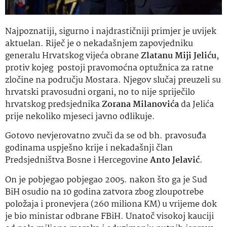
Najpoznatiji, sigurno i najdrastičniji primjer je uvijek
aktuelan. Riječ je o nekadašnjem zapovjedniku
generalu Hrvatskog vijeća obrane
Zlatanu Miji Jeliću
,
protiv kojeg postoji pravomoćna optužnica za ratne
zločine na području Mostara. Njegov slučaj preuzeli su
hrvatski pravosudni organi, no to nije spriječilo
hrvatskog predsjednika
Zorana Milanovića
da Jelića
prije nekoliko mjeseci javno odlikuje.
Gotovo nevjerovatno zvuči da se od bh. pravosuđa
godinama uspješno krije i nekadašnji član
Predsjedništva Bosne i Hercegovine
Anto Jelavić
.
On je pobjegao pobjegao 2005. nakon što ga je Sud
BiH osudio na 10 godina zatvora zbog zloupotrebe
položaja i pronevjera (260 miliona KM) u vrijeme dok
je bio ministar odbrane FBiH. Unatoč visokoj kauciji