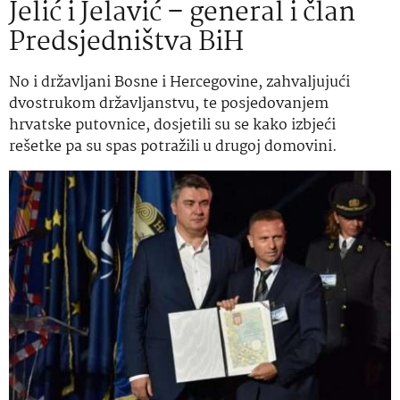
Jelić i Jelavić – general i član
Predsjedništva BiH
No i državljani Bosne i Hercegovine, zahvaljujući
dvostrukom državljanstvu, te posjedovanjem
hrvatske putovnice, dosjetili su se kako izbjeći
rešetke pa su spas potražili u drugoj domovini.