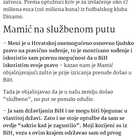
zatvora. Prema optužnici kriv je za izvlačenje oko 17
miliona eura (116 miliona kuna) iz fudbalskog kluba
Dinamo.
Mamić na službenom putu
–
Meni je u Hrvatskoj onemogućeno osnovno ljudsko
pravo na pravično suđenje, to je montirano suđenje i
iskoristio sam pravnu mogućnost da u BiH
iskoristim svoje pravo
– kazao nam je Mamić
objašnjavajući zašto je prije izricanja presude došao u
BiH.
Tada je objašnjavao da je u našu zemlju došao
“službeno”, no put se pomalo odužio.
–
Ja sam državljanin BiH i ne mogu biti bjegunac u
vlastitoj državi. Zato i ne stoje optužbe da sam se
ovdje “sakrio kad je zagustilo”. Moji korijeni su iz
BiH, vezu s ovim krajem održavao sam od prvog