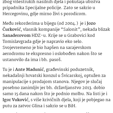
zbog višestrukih nasilnih djela i pokušaja ubistva
pripadnika Specijalne policije. Zato se sakrio u
Hercegovinu, gdje mirno živi s porodicom.
Među rekorderima u bijegu (od 2004.) je i
Jozo
Čurković
, vlasnik kompanije “Salonit”, nekada blizak
Sanaderovom
HDZ-u. Krije se u Grabovici kod
Tomislavgrada gdje je napravio eko selo.
Svojevremeno je bio hapšen na sarajevskom
aerodromu te ekspresno i oslobođen nakon što se
ustanovilo da ima i bh. pasoš.
Tu je i
Ante Madunić
, građevinski poduzetnik,
nekadašnji hrvatski konzul u Švicarskoj, optužen za
manipulacije s prodajom stanova. Njegov je slučaj
posebno zanimljiv jer bh. državljanstvo 2013. dobio
samo 15 dana nakon što je podnio molbu. Na listi je i
Igor Vuković
, s više krivičnih djela, koji je pobjegao na
putu za zatvor Glina i sakrio se u BiH.