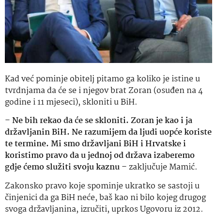
Kad već pominje obitelj pitamo ga koliko je istine u
tvrdnjama da će se i njegov brat Zoran (osuđen na 4
godine i 11 mjeseci), skloniti u BiH.
–
Ne bih rekao da će se skloniti. Zoran je kao i ja
državljanin BiH. Ne razumijem da ljudi uopće koriste
te termine. Mi smo državljani BiH i Hrvatske i
koristimo pravo da u jednoj od država izaberemo
gdje ćemo služiti svoju kaznu
– zaključuje Mamić.
Zakonsko pravo koje spominje ukratko se sastoji u
činjenici da ga BiH neće, baš kao ni bilo kojeg drugog
svoga državljanina, izručiti, uprkos Ugovoru iz 2012.