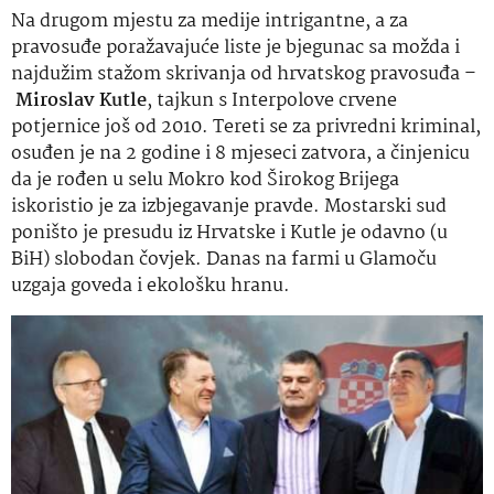
Na drugom mjestu za medije intrigantne, a za
pravosuđe poražavajuće liste je bjegunac sa možda i
najdužim stažom skrivanja od hrvatskog pravosuđa –
Miroslav Kutle
, tajkun s Interpolove crvene
potjernice još od 2010. Tereti se za privredni kriminal,
osuđen je na 2 godine i 8 mjeseci zatvora, a činjenicu
da je rođen u selu Mokro kod Širokog Brijega
iskoristio je za izbjegavanje pravde. Mostarski sud
poništo je presudu iz Hrvatske i Kutle je odavno (u
BiH) slobodan čovjek. Danas na farmi u Glamoču
uzgaja goveda i ekološku hranu.