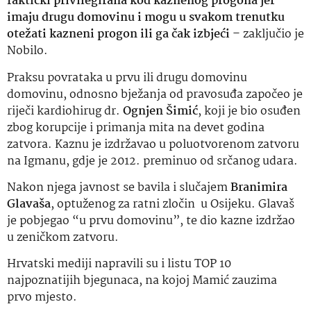
faktički privilegirana kod kaznenog progona jer
imaju drugu domovinu i mogu u svakom trenutku
otežati kazneni progon ili ga čak izbjeći
– zaključio je
Nobilo.
Praksu povrataka u prvu ili drugu domovinu
domovinu, odnosno bježanja od pravosuđa započeo je
riječi kardiohirug dr.
Ognjen Šimić
, koji je bio osuđen
zbog korupcije i primanja mita na devet godina
zatvora. Kaznu je izdržavao u poluotvorenom zatvoru
na Igmanu, gdje je 2012. preminuo od srčanog udara.
Nakon njega javnost se bavila i slučajem
Branimira
Glavaša
, optuženog za ratni zločin u Osijeku. Glavaš
je pobjegao “u prvu domovinu”, te dio kazne izdržao
u zeničkom zatvoru.
Hrvatski mediji napravili su i listu TOP 10
najpoznatijih bjegunaca, na kojoj Mamić zauzima
prvo mjesto.