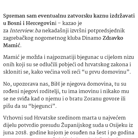
Spreman sam eventualnu zatvorsku kaznu izdržavati
u Bosni i Hercegovin
i – kazao je
za
Interview.ba
nekadašnji izvršni potpredsjednik
zagrebačkog nogometnog kluba Dinamo
Zdravko
Mamić
.
Mamić je možda i najpoznatiji bjegunac u cijelom nizu
onih koji su se odlučili pobjeći od hrvatskog zakona i
skloniti se, kako većina voli reći “u prvu domovinu”.
No, upozorava nas, BiH je njegova domovina, tu su
rođeni njegovi roditelji, tu ima imovinu i nikako mu
se ne sviđa kad o njemu i o bratu Zoranu govore ili
pišu da su “bjegunci”.
Vrhovni sud Hrvatske sredinom marta u najvećem
dijelu potvrdio presudu Županijskog suda u Osijeku iz
juna 2018. godine kojom je osuđen na šest i po godina