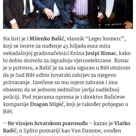
Na listi je i
Milenko Bašić
, vlasnik “Leger komerc”,
koji se terete za nuđenje 45 hiljada eura mita
nekadašnjoj gradonačelnici Knina
Josipi Rimac
, kako
bi dobio dozvolu za izgradnju vjetroelektrane. Rimac
je u pritvoru, a Bašić je za sada siguran u BiH obzirom
da je Sud BiH odbio hrvatski zahtjev za njegovo
pritvaranje. Izrečene su mu mjere zabrane i ima
obavezu da se jednom sedmično javlja nadležnoj
policiji. Pod mjerama oprema je i direktor Bašićeve
kompanije
Dragan Stipić
, koji je također pobjegao u
BiH.
–
Ne virujen hrvatskom pravosuđu
– kazao je
Vlatko
Radić
, u Splitu poznatiji kao Van Damme, osuđen