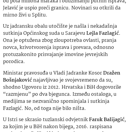
od pola miliona maraka i oduzimanju putnih isprava,
Jelavić je uspio preći granicu. Novinari su otkrili da
mirno živi u Splitu.
Uz jadransku obalu utočište je našla i nekadašnja
sutkinja Općinskog suda u Sarajevu
Lejla Fazlagić
.
Ona je optužena zbog zloupotreba ovlasti, pranja
novca, krivotvorenja isprava i prevara, odnosno
protuzakonito prisvajanje imovine jevrejskih
porodica.
Ministar pravosuđa u Vladi Jadranke Kosor
Dražen
Bošnjaković
najavljivao je svojevremeno da su,
shodno Ugovoru iz 2012. Hrvatska i BiH dogovorile
“razmjenu” po dva bjegunca. Između ostaloga, u
medijima se nezvanično spominjala i sutkinja
Fazlagić. No, od toga nije bilo ništa.
U Istri se skrasio tuzlanski odvjetnik
Faruk Balijagić
,
za kojim je u BiH nakon bijega, 2016. raspisana