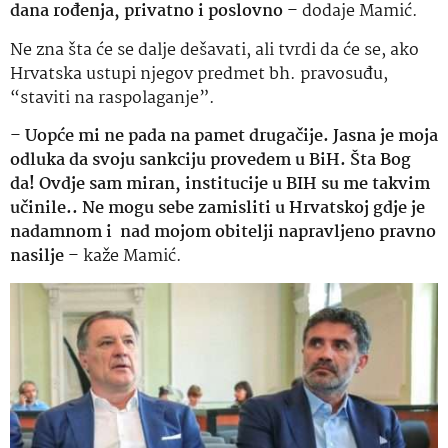
dana rođenja, privatno i poslovno
– dodaje Mamić.
Ne zna šta će se dalje dešavati, ali tvrdi da će se, ako
Hrvatska ustupi njegov predmet bh. pravosuđu,
“staviti na raspolaganje”.
–
Uopće mi ne pada na pamet drugačije. Jasna je moja
odluka da svoju sankciju provedem u BiH. Šta Bog
da! Ovdje sam miran, institucije u BIH su me takvim
učinile.. Ne mogu sebe zamisliti u Hrvatskoj gdje je
nadamnom i nad mojom obitelji napravljeno pravno
nasilje
– kaže Mamić.