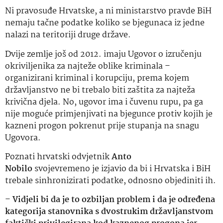
Ni pravosuđe Hrvatske, a ni ministarstvo pravde BiH
nemaju tačne podatke koliko se bjegunaca iz jedne
nalazi na teritoriji druge države.
Dvije zemlje još od 2012. imaju Ugovor o izručenju
okriviljenika za najteže oblike kriminala –
organizirani kriminal i korupciju, prema kojem
državljanstvo ne bi trebalo biti zaštita za najteža
krivična djela. No, ugovor ima i čuvenu rupu, pa ga
nije moguće primjenjivati na bjegunce protiv kojih je
kazneni progon pokrenut prije stupanja na snagu
Ugovora.
Poznati hrvatski odvjetnik
Anto
Nobilo
svojevremeno je izjavio da bi i Hrvatska i BiH
trebale sinhronizirati podatke, odnosno objediniti ih.
–
Vidjeli bi da je to ozbiljan problem i da je određena
kategorija stanovnika s dvostrukim državljanstvom