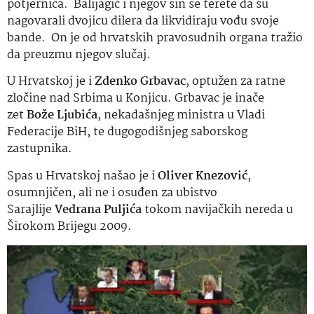
potjernica. Balijagić i njegov sin se terete da su
nagovarali dvojicu dilera da likvidiraju vođu svoje
bande. On je od hrvatskih pravosudnih organa tražio
da preuzmu njegov slučaj.
U Hrvatskoj je i
Zdenko Grbavac
, optužen za ratne
zločine nad Srbima u Konjicu. Grbavac je inače
zet
Bože Ljubića
, nekadašnjeg ministra u Vladi
Federacije BiH, te dugogodišnjeg saborskog
zastupnika.
Spas u Hrvatskoj našao je i
Oliver Knezović
,
osumnjičen, ali ne i osuđen za ubistvo
Sarajlije
Vedrana Puljića
tokom navijačkih nereda u
Širokom Brijegu 2009.