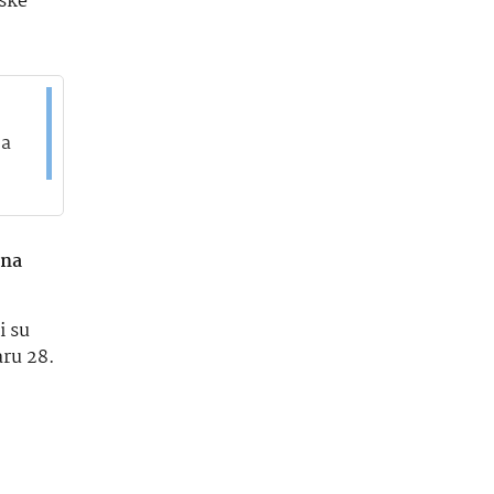
tske
ja
na
i su
aru 28.