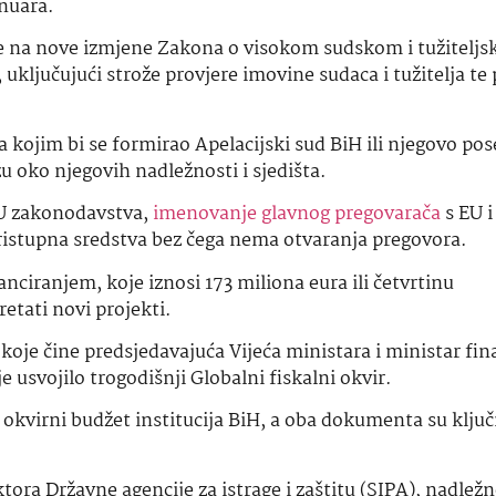
anuara.
i se na nove izmjene Zakona o visokom sudskom i tužiteljs
, uključujući strože provjere imovine sudaca i tužitelja t
 kojim bi se formirao Apelacijski sud BiH ili njegovo po
ažu oko njegovih nadležnosti i sjedišta.
 EU zakonodavstva,
imenovanje glavnog pregovarača
s EU i
ristupna sredstva bez čega nema otvaranja pregovora.
ciranjem, koje iznosi 173 miliona eura ili četvrtinu
etati novi projekti.
koje čine predsjedavajuća Vijeća ministara i ministar fin
e usvojilo trogodišnji Globalni fiskalni okvir.
 okvirni budžet institucija BiH, a oba dokumenta su ključ
ora Državne agencije za istrage i zaštitu (SIPA), nadležn