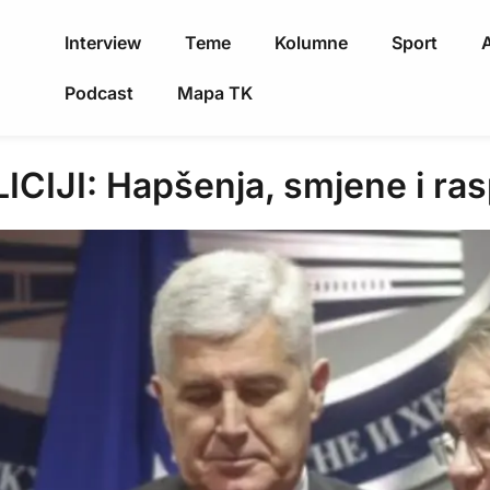
Interview
Teme
Kolumne
Sport
A
Podcast
Mapa TK
JI: Hapšenja, smjene i rasp