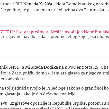
gurnosti BiH
Nenada Nešića
, lidera Demokratskog narod
šle godine, te glasanjem o prijedlozima dva “europska” 
TELJ: Šteta u predmetu Nešić i ostali je višemilionsk
Hercegovine navelo je da je predmet zbog kojega su uhapš
veznik SNSD-a
Milorada Dodika
na nivou entiteta RS. Uha
 što je Zastupnički dom 23. januara glasao za njegovu sm
putem advokata.
toj sjednici usvojio je Prijedloge zakona o graničnoj kon
 glasanja, iako je dio državne koalicije.
jevu, uz glasove opozicije iz Republike Srpske, potom su 