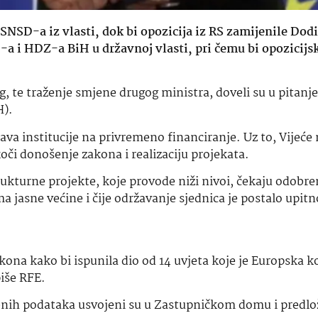
e SNSD-a iz vlasti, dok bi opozicija iz RS zamijenile Dod
 i HDZ-a BiH u državnoj vlasti, pri čemu bi opozicijs
g, te traženje smjene drugog ministra, doveli su u pitanje
H).
ava institucije na privremeno financiranje. Uz to, Vijeće
oči donošenje zakona i realizaciju projekata.
ukturne projekte, koje provode niži nivoi, čekaju odobre
 jasne većine i čije održavanje sjednica je postalo upitn
kona kako bi ispunila dio od 14 uvjeta koje je Europska k
piše RFE.
sobnih podataka usvojeni su u Zastupničkom domu i predlo