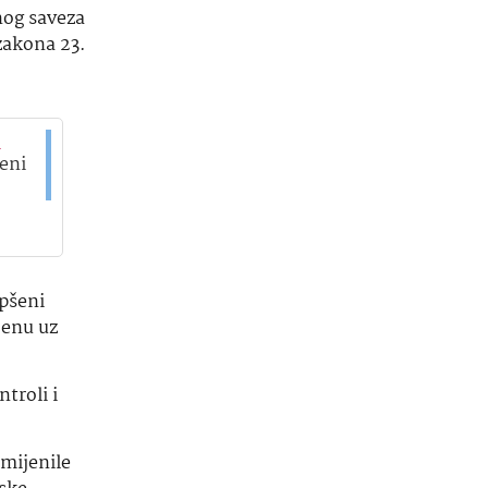
nog saveza
zakona 23.
a
eni
pšeni
jenu uz
troli i
smijenile