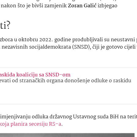
 nakon što je bivši zamjenik
Zoran Galić
izbjegao
ti?
izbora u oktobru 2022. godine produbljivali su neustavni 
ezavisnih socijaldemokrata (SNSD), čiji je gotovo cijeli
skida koaliciju sa SNSD-om
jevati od stranačkih organa donošenje odluke o raskidu
rimjenjivanju odluka državnog Ustavnog suda BiH na terit
koja planira secesiju RS-a
.