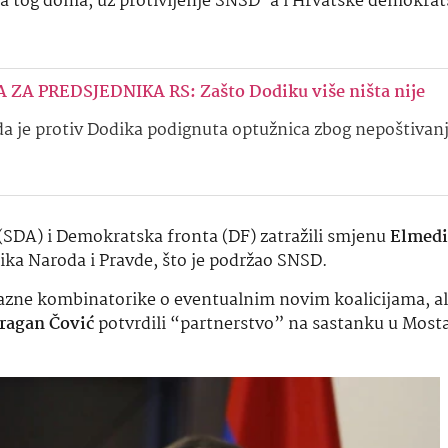
va tog doma, uz protivljenje SNSD-a i Hrvatske demokra
ZA PREDSJEDNIKA RS: Zašto Dodiku više ništa nije
da je protiv Dodika podignuta optužnica zbog nepoštivan
(SDA) i Demokratska fronta (DF) zatražili smjenu
Elmedi
nika Naroda i Pravde, što je podržao SNSD.
 razne kombinatorike o eventualnim novim koalicijama, al
ragan Čović
potvrdili “partnerstvo” na sastanku u Most