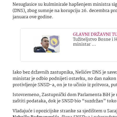
Nesuglasice su kulminirale hapšenjem ministra si
(DNS), zbog sumnje na korupciju 26. decembra pro
januara ove godine.
GLAVNI DRŽAVNI TUŽI
Tužiteljstvo Bosne i 
ministar …
Iako bez državnih zastupnika, Nešićev DNS je sa
ministar je odbio podnijeti ostavku, no dan nakon
protivljenje SNSD-a, on je to učinio iz pritvora, 
Istovremeno, Zastupnički dom Parlamenta BiH je na 
zaštiti podataka, dok je SNSD bio “suzdržan” tokom
Vladajuće i opozicijske stranke sa sjedištem u Sara