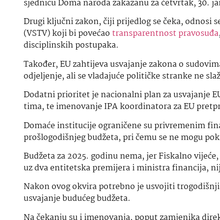
sjednicu Doma naroda zakazanu za četvrtak, 30. j
Drugi ključni zakon, čiji prijedlog se čeka, odnos
(VSTV) koji bi povećao
transparentnost pravosuđa
disciplinskih postupaka.
Također, EU zahtijeva usvajanje zakona o sudovima
odjeljenje, ali se vladajuće političke stranke ne sl
Dodatni prioritet je nacionalni plan za usvajanje
tima, te imenovanje IPA koordinatora za EU pretp
Domaće institucije ograničene su privremenim finan
prošlogodišnjeg budžeta, pri čemu se ne mogu pokr
Budžeta za 2025. godinu nema, jer Fiskalno vijeće, 
uz dva entitetska premijera i ministra financija, nij
Nakon ovog okvira potrebno je usvojiti trogodišnji
usvajanje budućeg budžeta.
Na čekanju su i imenovanja, poput zamjenika direkt