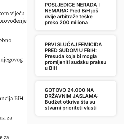
POSLJEDICE NERADA I
NEMARA: Pred BiH još
kom vijeću
dvije arbitraže teške
e provođenje
preko 200 miliona
sebno
PRVI SLUČAJ FEMICIDA
PRED SUDOM U FBIH:
Presuda koja bi mogla
 njegovog
promijeniti sudsku praksu
u BiH
GOTOVO 24.000 NA
DRŽAVNIM JASLAMA:
ancija BiH
Budžet otkriva šta su
stvarni prioriteti vlasti
na za
e za