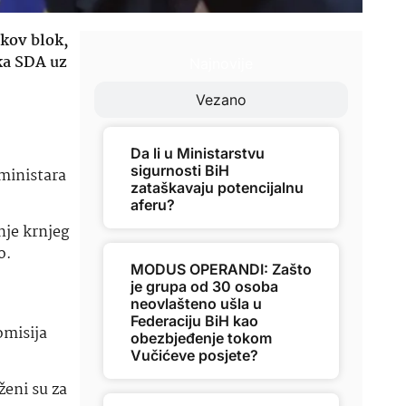
ikov blok,
ka SDA uz
Najnovije
Vezano
Da li u Ministarstvu
sigurnosti BiH
 ministara
zataškavaju potencijalnu
aferu?
nje krnjeg
o.
MODUS OPERANDI: Zašto
je grupa od 30 osoba
neovlašteno ušla u
Federaciju BiH kao
omisija
obezbjeđenje tokom
Vučićeve posjete?
ženi su za