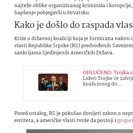
najteže oblike organiziranog kriminala i korupcije,
hapšenje
pobjegavši u Hrvatsku.
Kako je došlo do raspada vlas
Krize u državnoj koaliciji koja je formirana nakon 
vlasti Republike Srpske (RS) predvođenih Savezom n
sankcijama Sjedinjenih Američkih Država.
ODLUČENO: Trojka ra
Lideri Trojke će zaht
koalicionog do…
Pored ostalog, RS je pokušao donijeti zakon o nep
entiteta, a američke vlasti tvrde da postoji i
grupa 