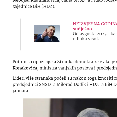
Nebojšu Radmanovića
, člana SNSD-a i rukovodst
zajednice BiH (HDZ).
NEIZVJESNA GODINA 
smiješno
Od avgusta 2023., ka
odluka visok…
Potom su opozicijska Stranka demokratske akcije 
Konakovića
, ministra vanjskih poslova i predsjed
Lideri više stranaka počeli su nakon toga iznositi
predsjednici SNSD-a Milorad Dodik i HDZ-a BiH
D
januara.