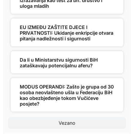
izražavanja kao test za bh. društvo i
uloga mladih
EU IZMEĐU ZAŠTITE DJECE I
PRIVATNOSTI: Ukidanje enkripcije otvara
pitanja nadležnosti i sigurnosti
Da li u Ministarstvu sigurnosti BiH
zataškavaju potencijalnu aferu?
MODUS OPERANDI: Zašto je grupa od 30
osoba neovlašteno ušla u Federaciju BiH
kao obezbjeđenje tokom Vučićeve
posjete?
Vezano