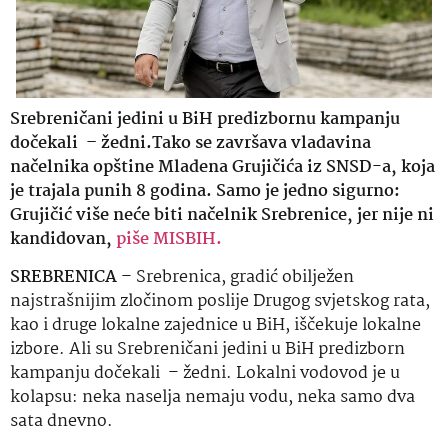
Srebreničani jedini u BiH predizbornu kampanju
dočekali – žedni.Tako se završava vladavina
načelnika opštine Mladena Grujičića iz SNSD-a, koja
je trajala punih 8 godina. Samo je jedno sigurno:
Grujičić više neće biti načelnik Srebrenice, jer nije ni
kandidovan,
piše MISBIH.
SREBRENICA
– Srebrenica, gradić obilježen
najstrašnijim zločinom poslije Drugog svjetskog rata,
kao i druge lokalne zajednice u BiH, iščekuje lokalne
izbore. Ali su Srebreničani jedini u BiH predizborn
kampanju dočekali – žedni. Lokalni vodovod je u
kolapsu: neka naselja nemaju vodu, neka samo dva
sata dnevno.