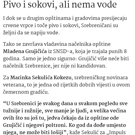
Pivo i sokovi, ali nema vode
I dok se u drugim opštinama i gradovima presijecaju
crvene vrpce i toče pivo i sokovi, Srebreničani su
željni da se napiju vode.
Tako se završava vladavina načelnika opštine
Mladena Grujičića
iz SNSD-a, koja je trajala punih 8
godina. Samo je jedno sigurno: Grujičić više neće biti
načelnik Srebrenice, jer nije ni kandidovan.
Za
Marinka Sekulića Kokezu
, srebreničkog novinara
veterana, to je jedna od rijetkih dobrih vijesti u ovom
čemernom gradiću.
“U Srebrenici je svakog dana u svakom pogledu sve
tužnije i ružnije, sve manje je ljudi, a velika većina
ovih što su još tu, jedva čekaju da iz opštine ode
Grujičić i njegovi poltroni. Ko god da dođe umjesto
njega, ne može biti lošiji”
, kaže Sekulić za „Impuls