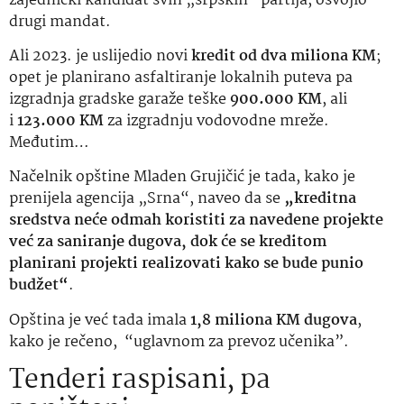
zajednički kandidat svih „srpskih“ partija, osvojio
drugi mandat.
Ali 2023. je uslijedio novi
kredit od dva miliona KM
;
opet je planirano asfaltiranje lokalnih puteva pa
izgradnja gradske garaže teške
900.000 KM
, ali
i
123.000 KM
za izgradnju vodovodne mreže.
Međutim…
Načelnik opštine Mladen Grujičić je tada, kako je
prenijela agencija „Srna“, naveo da se
„kreditna
sredstva neće odmah koristiti za navedene projekte
već za saniranje dugova, dok će se kreditom
planirani projekti realizovati kako se bude punio
budžet“
.
Opština je već tada imala
1,8 miliona KM dugova
,
kako je rečeno, “uglavnom za prevoz učenika”.
Tenderi raspisani, pa