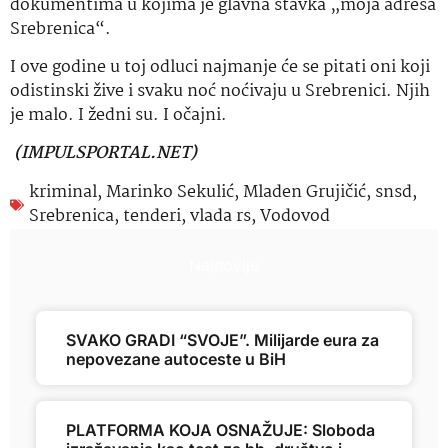
dokumentima u kojima je glavna stavka „moja adresa
Srebrenica“.
I ove godine u toj odluci najmanje će se pitati oni koji
odistinski žive i svaku noć noćivaju u Srebrenici. Njih
je malo. I žedni su. I očajni.
(IMPULSPORTAL.NET)
kriminal
,
Marinko Sekulić
,
Mladen Grujičić
,
snsd
,
Srebrenica
,
tenderi
,
vlada rs
,
Vodovod
Najnovije
SVAKO GRADI “SVOJE”. Milijarde eura za
nepovezane autoceste u BiH
PLATFORMA KOJA OSNAŽUJE: Sloboda