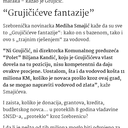
maraka – kazao je Grujičić.
“Grujičićeve fantazije”
Srebrenička novinarka
Mediha Smajić
kaže da su sve
to „Grujičićeve fantazije“: kako on s bazenom, tako i
ovo s „trajnim rješenjem“ za vodovod.
“Ni Grujičić, ni direktorka Komunalnog preduzeća
“Polet” Biljana Kandić, koju je Grujičićeva vlast
dovela na tu poziciju, nisu kompetentni da daju
ovakve procjene. Uostalom, šta i da vodovod košta 11
miliona KM, koliko je novaca prošlo kroz ovaj grad,
da se mogao napraviti vodovod od zlata”
, kaže
Smajićeva.
I zaista, koliko je donacija, grantova, kredita,
budžetskog novca… u proteklih 8 godina vladavine
SNSD-a, „proteklo“ kroz Srebrenicu?
I da li je nešto od tih miliona moglo biti odvojeno za