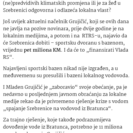
(ne)predvidivih klimatskih promjena ili je za žeđ u
Srebrenici odgovorna i odlazeća lokalna vlast?
Još uvijek aktuelni načelnik Grujičić, koji se ovih dana
ne javlja na pozive novinara, prije dvije godine je na
lokalnim medijima, a potom i na RTRS-u, najavio da
će Srebrenica dobiti – sportsku dvoranu s bazenom,
vrijednu
pet miliona KM
. I da će to „finansirati Vlada
RS“.
Najavljeni sportski bazen nikad nije izgrađen, a u
međuvemenu su presušili i bazeni lokalnog vodovoda.
I Mladen Grujičić je „zaboravio“ svoje obećanje, pa je
nedavno u posljednjem javnom obraćanju za lokalne
medije rekao da je privremeno rješenje krize s vodom
„spajanje Srebrenice na vodovod iz Bratunca“.
Za trajno rješenje, koje takođe podrazumijeva
dovođenje vode iz Bratunca, potrebno je 11 miliona