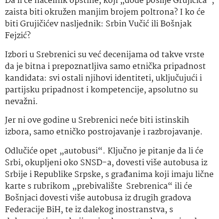
Da li će načelnik opštine, koji „dođe poslije Grujičića“,
zaista biti okružen manjim brojem poltrona? I ko će
biti Grujičićev nasljednik: Srbin Vučić ili Bošnjak
Fejzić?
Izbori u Srebrenici su već decenijama od takve vrste
da je bitna i prepoznatljiva samo etnička pripadnost
kandidata: svi ostali njihovi identiteti, uključujući i
partijsku pripadnost i kompetencije, apsolutno su
nevažni.
Jer ni ove godine u Srebrenici neće biti istinskih
izbora, samo etničko postrojavanje i razbrojavanje.
Odlučiće opet „autobusi“. Ključno je pitanje da li će
Srbi, okupljeni oko SNSD-a, dovesti više autobusa iz
Srbije i Republike Srpske, s građanima koji imaju lične
karte s rubrikom „prebivalište Srebrenica“ ili će
Bošnjaci dovesti više autobusa iz drugih gradova
Federacije BiH, te iz dalekog inostranstva, s