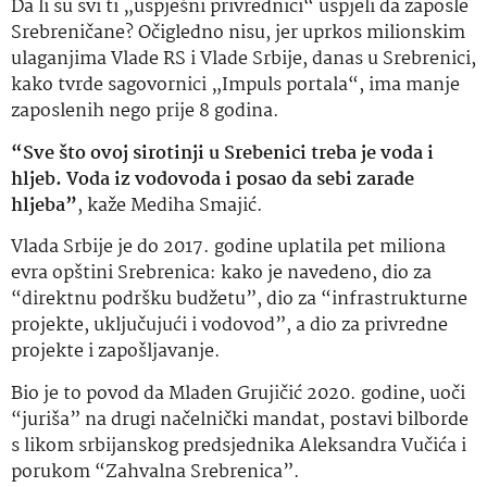
Da li su svi ti „uspješni privrednici“ uspjeli da zaposle
Srebreničane? Očigledno nisu, jer uprkos milionskim
ulaganjima Vlade RS i Vlade Srbije, danas u Srebrenici,
kako tvrde sagovornici „Impuls portala“, ima manje
zaposlenih nego prije 8 godina.
“Sve što ovoj sirotinji u Srebenici treba je voda i
hljeb. Voda iz vodovoda i posao da sebi zarade
hljeba”
, kaže Mediha Smajić.
Vlada Srbije je do 2017. godine uplatila pet miliona
evra opštini Srebrenica: kako je navedeno, dio za
“direktnu podršku budžetu”, dio za “infrastrukturne
projekte, uključujući i vodovod”, a dio za privredne
projekte i zapošljavanje.
Bio je to povod da Mladen Grujičić 2020. godine, uoči
“juriša” na drugi načelnički mandat, postavi bilborde
s likom srbijanskog predsjednika Aleksandra Vučića i
porukom “Zahvalna Srebrenica”.