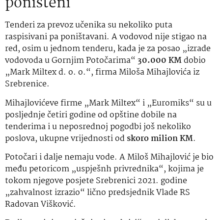
poništeni
Tenderi za prevoz učenika su nekoliko puta
raspisivani pa poništavani. A vodovod nije stigao na
red, osim u jednom tenderu, kada je za posao „izrade
vodovoda u Gornjim Potočarima“
30.000 KM
dobio
„Mark Miltex d. o. o.“, firma Miloša Mihajlovića iz
Srebrenice.
Mihajlovićeve firme „Mark Miltex“ i „Euromiks“ su u
posljednje četiri godine od opštine dobile na
tenderima i u neposrednoj pogodbi još nekoliko
poslova, ukupne vrijednosti od
skoro milion KM
.
Potočari i dalje nemaju vode. A Miloš Mihajlović je bio
među petoricom „uspješnh privrednika“, kojima je
tokom njegove posjete Srebrenici 2021. godine
„zahvalnost izrazio“ lično predsjednik Vlade RS
Radovan Višković.