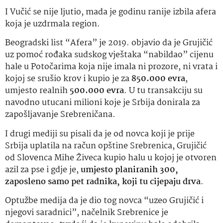
I Vučić se nije ljutio, mada je godinu ranije izbila afera
koja je uzdrmala region.
Beogradski list “Afera” je 2019. objavio da je Grujičić
uz pomoć rođaka sudskog vještaka “nabildao” cijenu
hale u Potočarima koja nije imala ni prozore, ni vrata i
kojoj se srušio krov i kupio je za
850.000 evra
,
umjesto realnih
500.000 evra
. U tu transakciju su
navodno utucani milioni koje je Srbija donirala za
zapošljavanje Srebreničana.
I drugi mediji su pisali da je od novca koji je prije
Srbija uplatila na račun opštine Srebrenica, Grujičić
od Slovenca Mihe Živeca kupio halu u kojoj je otvoren
azil za pse i gdje je,
umjesto planiranih 300,
zaposleno samo pet radnika, koji tu cijepaju drva
.
Optužbe medija da je dio tog novca “uzeo Grujičić i
njegovi saradnici”, načelnik Srebrenice je