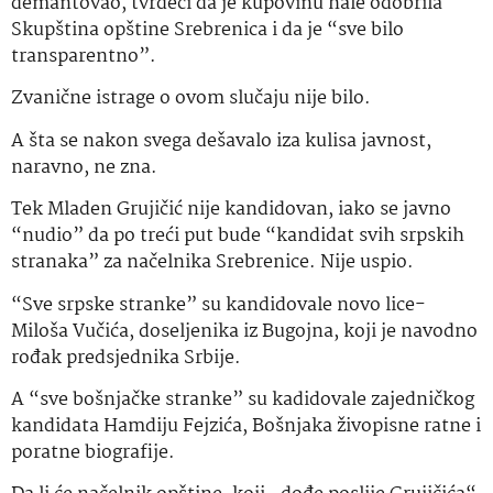
demantovao, tvrdeći da je kupovinu hale odobrila
Skupština opštine Srebrenica i da je “sve bilo
transparentno”.
Zvanične istrage o ovom slučaju nije bilo.
A šta se nakon svega dešavalo iza kulisa javnost,
naravno, ne zna.
Tek Mladen Grujičić nije kandidovan, iako se javno
“nudio” da po treći put bude “kandidat svih srpskih
stranaka” za načelnika Srebrenice. Nije uspio.
“Sve srpske stranke” su kandidovale novo lice-
Miloša Vučića, doseljenika iz Bugojna, koji je navodno
rođak predsjednika Srbije.
A “sve bošnjačke stranke” su kadidovale zajedničkog
kandidata Hamdiju Fejzića, Bošnjaka živopisne ratne i
poratne biografije.