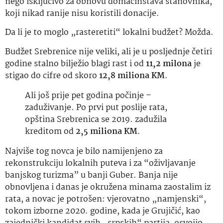
nego isključivo za obnovu domaćinstava stanovnika,
koji nikad ranije nisu koristili donacije.
Da li je to moglo „rasteretiti“ lokalni budžet? Možda.
Budžet Srebrenice nije veliki, ali je u posljednje četiri
godine stalno bilježio blagi rast i od
11,2 milona
je
stigao do cifre od skoro
12,8 miliona KM
.
Ali još prije pet godina počinje –
zaduživanje. Po prvi put poslije rata,
opština Srebrenica se 2019. zadužila
kreditom od
2,5 miliona KM
.
Najviše tog novca je bilo namijenjeno za
rekonstrukciju lokalnih puteva i za “oživljavanje
banjskog turizma” u banji Guber. Banja nije
obnovljena i danas je okružena minama zaostalim iz
rata, a novac je potrošen: vjerovatno „namjenski“,
tokom izborne 2020. godine, kada je Grujičić, kao