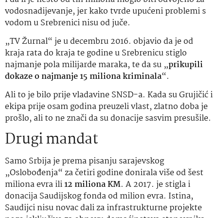
vodosnadijevanje, jer kako tvrde upućeni problemi s
vodom u Srebrenici nisu od juče.
„TV Žurnal“ je u decembru 2016. objavio da je od
kraja rata do kraja te godine u Srebrenicu stiglo
najmanje pola milijarde maraka, te da su „
prikupili
dokaze o najmanje 15 miliona kriminala
“.
Ali to je bilo prije vladavine SNSD-a. Kada su Grujičić i
ekipa prije osam godina preuzeli vlast, zlatno doba je
prošlo, ali to ne znači da su donacije sasvim presušile.
Drugi mandat
Samo Srbija je prema pisanju sarajevskog
„Oslobođenja“ za četiri godine donirala više od šest
miliona evra ili
12 miliona KM
. A 2017. je stigla i
donacija Saudijskog fonda od milion evra. Istina,
Saudijci nisu novac dali za infrastrukturne projekte