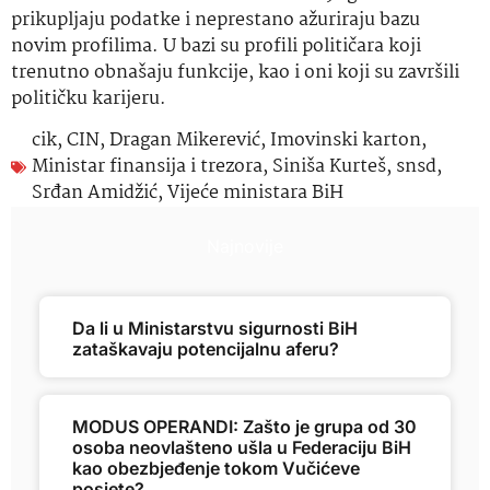
prikupljaju podatke i neprestano ažuriraju bazu
novim profilima. U bazi su profili političara koji
trenutno obnašaju funkcije, kao i oni koji su završili
političku karijeru.
cik
,
CIN
,
Dragan Mikerević
,
Imovinski karton
,
Ministar finansija i trezora
,
Siniša Kurteš
,
snsd
,
Srđan Amidžić
,
Vijeće ministara BiH
Najnovije
Da li u Ministarstvu sigurnosti BiH
zataškavaju potencijalnu aferu?
MODUS OPERANDI: Zašto je grupa od 30
osoba neovlašteno ušla u Federaciju BiH
kao obezbjeđenje tokom Vučićeve
posjete?