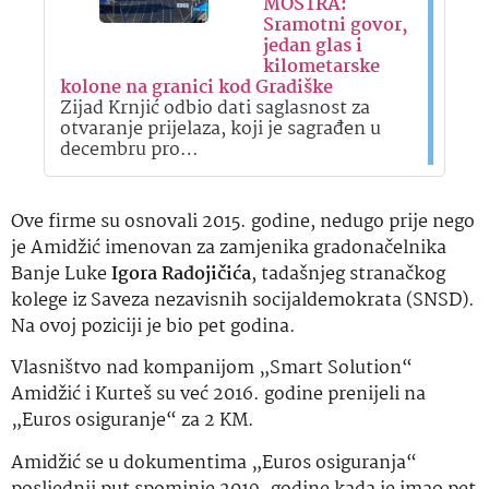
MOSTRA:
Sramotni govor,
jedan glas i
kilometarske
kolone na granici kod Gradiške
Zijad Krnjić odbio dati saglasnost za
otvaranje prijelaza, koji je sagrađen u
decembru pro…
Ove firme su osnovali 2015. godine, nedugo prije nego
je Amidžić imenovan za zamjenika gradonačelnika
Banje Luke
Igora Radojičića
, tadašnjeg stranačkog
kolege iz Saveza nezavisnih socijaldemokrata (SNSD).
Na ovoj poziciji je bio pet godina.
Vlasništvo nad kompanijom „Smart Solution“
Amidžić i Kurteš su već 2016. godine prenijeli na
„Euros osiguranje“ za 2 KM.
Amidžić se u dokumentima „Euros osiguranja“