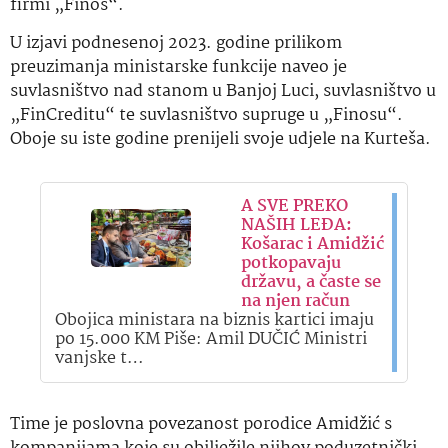
firmi „Finos“.
U izjavi podnesenoj 2023. godine prilikom
preuzimanja ministarske funkcije naveo je
suvlasništvo nad stanom u Banjoj Luci, suvlasništvo u
„FinCreditu“ te suvlasništvo supruge u „Finosu“.
Oboje su iste godine prenijeli svoje udjele na Kurteša.
A SVE PREKO
NAŠIH LEĐA:
Košarac i Amidžić
potkopavaju
državu, a časte se
na njen račun
Obojica ministara na biznis kartici imaju
po 15.000 KM Piše: Amil DUČIĆ Ministri
vanjske t…
Time je poslovna povezanost porodice Amidžić s