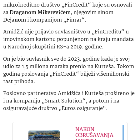
mikrokreditno društvo „FinCredit“ koje su osnovali
sa
Draganom Mikerevićem
, njegovim sinom
Dejanom
i kompanijom „Finrar“.
Amidžić nije prijavio suvlasništvo u „FinCreditu“ u
imovinskom kartonu popunjenom na kraju mandata
u Narodnoj skupštini RS-a 2019. godine.
On je bio suvlasnik sve do 2023. godine kada je svoj
udio za 1,5 miliona maraka prenio na Kurteša. Tokom
godina poslovanja „FinCredit“ bilježi višemilionski
rast prihoda.
Poslovno partnerstvo Amidžića i Kurteša prošireno je
i na kompaniju „Smart Solution“, a potom i na
osiguravajuće društvo „Euros osiguranje“.
NAKON
OBRUŠAVANJA