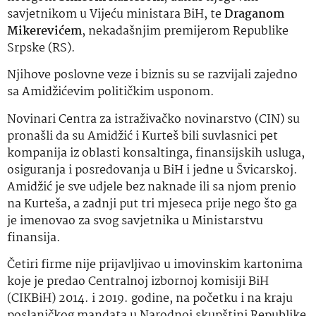
savjetnikom u Vijeću ministara BiH, te
Draganom
Mikerevićem
, nekadašnjim premijerom Republike
Srpske (RS).
Njihove poslovne veze i biznis su se razvijali zajedno
sa Amidžićevim političkim usponom.
Novinari Centra za istraživačko novinarstvo (CIN) su
pronašli da su Amidžić i Kurteš bili suvlasnici pet
kompanija iz oblasti konsaltinga, finansijskih usluga,
osiguranja i posredovanja u BiH i jedne u Švicarskoj.
Amidžić je sve udjele bez naknade ili sa njom prenio
na Kurteša, a zadnji put tri mjeseca prije nego što ga
je imenovao za svog savjetnika u Ministarstvu
finansija.
Četiri firme nije prijavljivao u imovinskim kartonima
koje je predao Centralnoj izbornoj komisiji BiH
(CIKBiH) 2014. i 2019. godine, na početku i na kraju
poslaničkog mandata u Narodnoj skupštini Republike