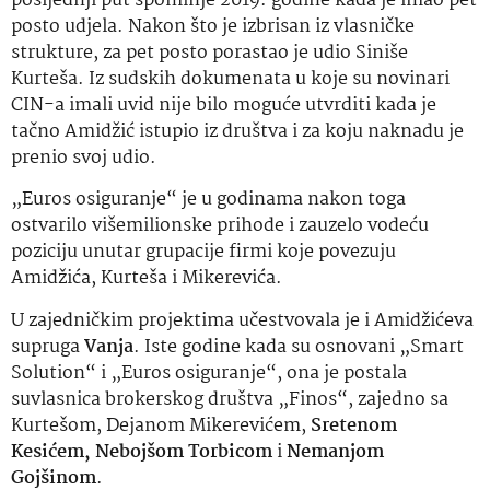
posljednji put spominje 2019. godine kada je imao pet
posto udjela. Nakon što je izbrisan iz vlasničke
strukture, za pet posto porastao je udio Siniše
Kurteša. Iz sudskih dokumenata u koje su novinari
CIN-a imali uvid nije bilo moguće utvrditi kada je
tačno Amidžić istupio iz društva i za koju naknadu je
prenio svoj udio.
„Euros osiguranje“ je u godinama nakon toga
ostvarilo višemilionske prihode i zauzelo vodeću
poziciju unutar grupacije firmi koje povezuju
Amidžića, Kurteša i Mikerevića.
U zajedničkim projektima učestvovala je i Amidžićeva
supruga
Vanja
. Iste godine kada su osnovani „Smart
Solution“ i „Euros osiguranje“, ona je postala
suvlasnica brokerskog društva „Finos“, zajedno sa
Kurtešom, Dejanom Mikerevićem,
Sretenom
Kesićem, Nebojšom Torbicom
i
Nemanjom
Gojšinom
.