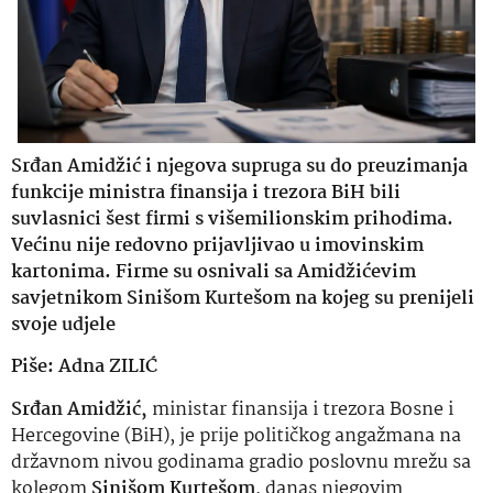
Srđan Amidžić i njegova supruga su do preuzimanja
funkcije ministra finansija i trezora BiH bili
suvlasnici šest firmi s višemilionskim prihodima.
Većinu nije redovno prijavljivao u imovinskim
kartonima. Firme su osnivali sa Amidžićevim
savjetnikom Sinišom Kurtešom na kojeg su prenijeli
svoje udjele
Piše: Adna ZILIĆ
Srđan Amidžić,
ministar finansija i trezora Bosne i
Hercegovine (BiH), je prije političkog angažmana na
državnom nivou godinama gradio poslovnu mrežu sa
kolegom
Sinišom Kurtešom
, danas njegovim