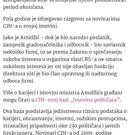
kompanijama koje su obilježile njihov poduzetnički
period okončana.
Pola godine je izbjegavao razgovor sa novinarima
CIN-a o svojoj imovini.
Iako je Amidžić − dok je bio narodni poslanik,
zamjenik gradonačelnika i odbornik − bio suvlasnik
nekoliko firmi, to se prema Zakonu o sprečavanju
sukoba interesa u organima vlasti RS-a ne smatra
sukobom interesa jer on nije obavljao funkciju
direktora niti je bio član upravnog ili nadzornog
odbora firmi.
Više o karijeri i imovini ministra Amidžića građani
mogu čitati u
CIN-ovoj bazi „Imovina političara”
.
Ova baza predstavlja jedinstvenu riznicu podataka o:
karijeri, obrazovanju, imovini, sudskim postupcima,
stranačkoj pripadnosti oko 230 političara i javnih
funkcionera. Novinari CIN-a od 2009. godine