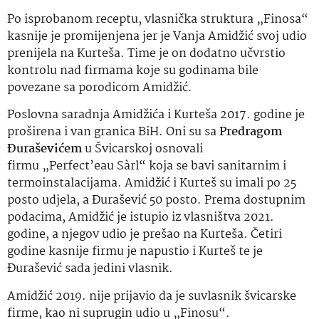
Po isprobanom receptu, vlasnička struktura „Finosa“
kasnije je promijenjena jer je Vanja Amidžić svoj udio
prenijela na Kurteša. Time je on dodatno učvrstio
kontrolu nad firmama koje su godinama bile
povezane sa porodicom Amidžić.
Poslovna saradnja Amidžića i Kurteša 2017. godine je
proširena i van granica BiH. Oni su sa
Predragom
Đuraševićem
u Švicarskoj osnovali
firmu „Perfect’eau Sàrl“ koja se bavi sanitarnim i
termoinstalacijama. Amidžić i Kurteš su imali po 25
posto udjela, a Đurašević 50 posto. Prema dostupnim
podacima, Amidžić je istupio iz vlasništva 2021.
godine, a njegov udio je prešao na Kurteša. Četiri
godine kasnije firmu je napustio i Kurteš te je
Đurašević sada jedini vlasnik.
Amidžić 2019. nije prijavio da je suvlasnik švicarske
firme, kao ni suprugin udio u „Finosu“.