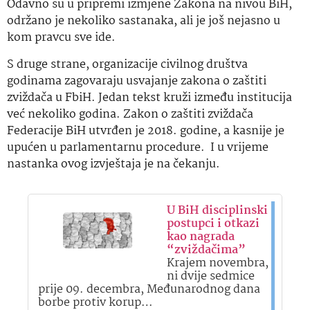
Odavno su u pripremi izmjene Zakona na nivou BiH,
održano je nekoliko sastanaka, ali je još nejasno u
kom pravcu sve ide.
S druge strane, organizacije civilnog društva
godinama zagovaraju usvajanje zakona o zaštiti
zviždača u FbiH. Jedan tekst kruži između institucija
već nekoliko godina. Zakon o zaštiti zviždača
Federacije BiH utvrđen je 2018. godine, a kasnije je
upućen u parlamentarnu procedure. I u vrijeme
nastanka ovog izvještaja je na čekanju.
U BiH disciplinski
postupci i otkazi
kao nagrada
“zviždačima”
Krajem novembra,
ni dvije sedmice
prije 09. decembra, Međunarodnog dana
borbe protiv korup…