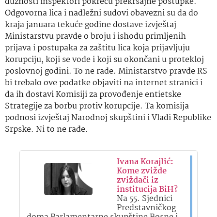
dužnosti inspektori pokreću prekršajne postupke.
Odgovorna lica i nadležni sudovi obavezni su da do
kraja januara tekuće godine dostave izvještaj
Ministarstvu pravde o broju i ishodu primljenih
prijava i postupaka za zaštitu lica koja prijavljuju
korupciju, koji se vode i koji su okončani u protekloj
poslovnoj godini. To ne rade. Ministarstvo pravde RS
bi trebalo ove podatke objaviti na internet stranici i
da ih dostavi Komisiji za provođenje entietske
Strategije za borbu protiv korupcije. Ta komisija
podnosi izvještaj Narodnoj skupštini i Vladi Republike
Srpske. Ni to ne rade.
Ivana Korajlić:
Kome zvižde
zviždači iz
institucija BiH?
Na 55. Sjednici
Predstavničkog