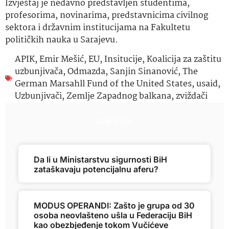
Izvještaj je nedavno predstavljen studentima,
profesorima, novinarima, predstavnicima civilnog
sektora i državnim institucijama na Fakultetu
političkih nauka u Sarajevu.
APIK
,
Emir Mešić
,
EU
,
Insitucije
,
Koalicija za zaštitu
uzbunjivača
,
Odmazda
,
Sanjin Sinanović
,
The
German Marsahll Fund of the United States
,
usaid
,
Uzbunjivači
,
Zemlje Zapadnog balkana
,
zviždači
Najnovije
Da li u Ministarstvu sigurnosti BiH
zataškavaju potencijalnu aferu?
MODUS OPERANDI: Zašto je grupa od 30
osoba neovlašteno ušla u Federaciju BiH
kao obezbjeđenje tokom Vučićeve