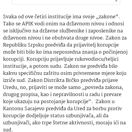
Svaka od ove četiri institucije ima svoje „zakone“.
Tako se APIK vodi onim na državnom nivou i odnosi
se isključivo na državne službenike i zaposlenike na
državnom nivou i ne obuhvata druge nivoe. Zakon za
Republiku Srpsku predviđa da prijavitelj korupcije
može biti bilo ko ima neposredna znanja o počinjenoj
korupciji. Korupciju prijavljuje rukovodiocu/teljici
institucije, a potom sudu. Zakon ne predviđa bilo
kakvu specifičnu zaštitu osim privremene mjere koju
izriče sud. Zakon Distrikta Brčko predviđa prijave
Uredu, no, prijaviti se može samo „povreda zakona,
drugog propisa, kao i nepravilnosti u radu i prevare
koje ukazuju na postojanje korupcije“. Zakon u
Kantonu Sarajevo predviđa da Ured za borbu protiv
korupcije dodjeljuje status uzbunjivača, ali da
uzbunjivači, ako trpe štetne aktivnosti, moraju ići na
sud.