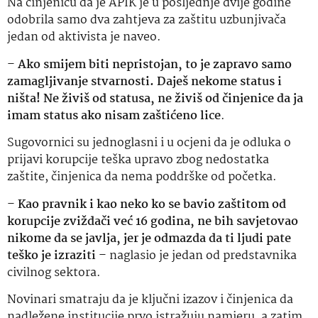
Na činjenicu da je APIK je u posljednje dvije godine
odobrila samo dva zahtjeva za zaštitu uzbunjivača
jedan od aktivista je naveo.
–
Ako smijem biti nepristojan, to je zapravo samo
zamagljivanje stvarnosti. Daješ nekome status i
ništa! Ne živiš od statusa, ne živiš od činjenice da ja
imam status ako nisam zaštićeno lice
.
Sugovornici su jednoglasni i u ocjeni da je odluka o
prijavi korupcije teška upravo zbog nedostatka
zaštite, činjenica da nema poddrške od početka.
–
Kao pravnik i kao neko ko se bavio zaštitom od
korupcije zviždači već 16 godina, ne bih savjetovao
nikome da se javlja, jer je odmazda da ti ljudi pate
teško je izraziti
– naglasio je jedan od predstavnika
civilnog sektora.
Novinari smatraju da je ključni izazov i činjenica da
nadležene institucije prvo istražuju namjeru, a zatim