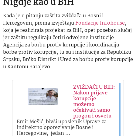
Nigdje kao u BiH
Kada je u pitanju zaštita zviždača u Bosni i
Hercegovini, prema izvještaju
Fondacije Infohouse
,
koja je realizirala projekat za BiH, opet poseban slučaj
jer zaštitu reguliraju četiri odvojene institucije –
Agencija za borbu protiv korupcije i koordinaciju
borbe protiv korupcije, tu su i institucije za Republiku
Srpsku, Brčko Distrikt i Ured za borbu protiv korupcije
u Kantonu Sarajevo.
ZVIŽDAČI U BIH:
Nakon prijave
korupcije
možemo
očekivati samo
progon i osvetu
Emir Mešić, bivši uposlenik Uprave za
indirektno oporezivanje Bosne i
Hercegovine, jedan …