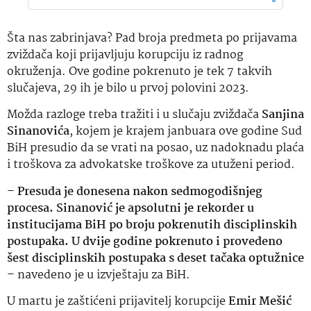
Šta nas zabrinjava? Pad broja predmeta po prijavama
zviždača koji prijavljuju korupciju iz radnog
okruženja. Ove godine pokrenuto je tek 7 takvih
slučajeva, 29 ih je bilo u prvoj polovini 2023.
Možda razloge treba tražiti i u slučaju zviždača
Sanjina
Sinanovića
, kojem je krajem janbuara ove godine Sud
BiH presudio da se vrati na posao, uz nadoknadu plaća
i troškova za advokatske troškove za utuženi period.
–
Presuda je donesena nakon sedmogodišnjeg
procesa. Sinanović je apsolutni je rekorder u
institucijama BiH po broju pokrenutih disciplinskih
postupaka. U dvije godine pokrenuto i provedeno
šest disciplinskih postupaka s deset tačaka optužnice
– navedeno je u izvještaju za BiH.
U martu je zaštićeni prijavitelj korupcije
Emir Mešić