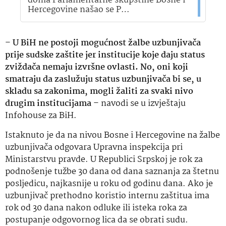
doma Parlamentarne skupštine Bosne i
Hercegovine našao se P…
–
U BiH ne postoji mogućnost žalbe uzbunjivača
prije sudske zaštite jer institucije koje daju status
zviždača nemaju izvršne ovlasti. No, oni koji
smatraju da zaslužuju status uzbunjivača bi se, u
skladu sa zakonima, mogli žaliti za svaki nivo
drugim institucijama
– navodi se u izvještaju
Infohouse za BiH.
Istaknuto je da na nivou Bosne i Hercegovine na žalbe
uzbunjivača odgovara Upravna inspekcija pri
Ministarstvu pravde. U Republici Srpskoj je rok za
podnošenje tužbe 30 dana od dana saznanja za štetnu
posljedicu, najkasnije u roku od godinu dana. Ako je
uzbunjivač prethodno koristio internu zaštitua ima
rok od 30 dana nakon odluke ili isteka roka za
postupanje odgovornog lica da se obrati sudu.