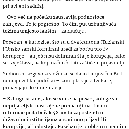
prijavljeni sadržaj.
–
Ovo već na početku zaustavlja podnosioce
zahtjeva. To je pogrešno. To čini put uzbunjivača
težima umjesto lakšim
– zaključuju.
Poseban je kuriozitet što su u dva kantona (Tuzlanski
i Unsko sanski formirani uredi za borbu protiv
korupcije – ali još nisu definirali šta je korupcija, kako
se izvještava, na koji način će biti zaštićeni prijavitelji.
Sudionici razgovora složili su se da uzbunjivači u BiH
nemaju veliku podršku – sami plaćaju advokate,
pribavljaju dokumentaciju.
–
S druge strane, ako se vrate na posao, kolege su
neprijateljski nastrojene prema njima. Imam
informaciju da bi čak 52 posto zaposlenih u
državnim institucijama anonimno prijavlilli
korupciju, ali odustaju. Poseban je problem u manjim