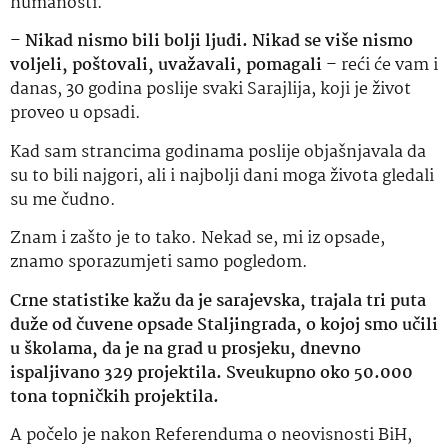
humanosti.
–
Nikad nismo bili bolji ljudi. Nikad se više nismo
voljeli, poštovali, uvažavali, pomagali
– reći će vam i
danas, 30 godina poslije svaki Sarajlija, koji je život
proveo u opsadi.
Kad sam strancima godinama poslije objašnjavala da
su to bili najgori, ali i najbolji dani moga života gledali
su me čudno.
Znam i zašto je to tako. Nekad se, mi iz opsade,
znamo sporazumjeti samo pogledom.
Crne statistike kažu da je sarajevska, trajala tri puta
duže od čuvene opsade Staljingrada, o kojoj smo učili
u školama, da je na grad u prosjeku, dnevno
ispaljivano 329 projektila. Sveukupno oko 50.000
tona topničkih projektila.
A počelo je nakon Referenduma o neovisnosti BiH,