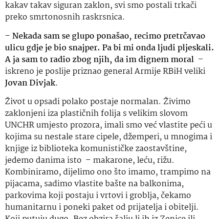
kakav takav siguran zaklon, svi smo postali trkači
preko smrtonosnih raskrsnica.
–
Nekada sam se glupo ponašao, recimo pretrčavao
ulicu gdje je bio snajper. Pa bi mi onda ljudi pljeskali.
A ja sam to radio zbog njih, da im dignem moral
–
iskreno je poslije priznao general Armije RBiH veliki
Jovan Divjak
.
Život u opsadi polako postaje normalan. Živimo
zaklonjeni iza plastičnih folija s velikim slovom
UNCHR umjesto prozora, imali smo već vlastite peći u
kojima su nestale stare cipele, džemperi, u mnogima i
knjige iz biblioteka komunističke zaostavštine,
jedemo danima isto – makarone, leću, rižu.
Kombiniramo, dijelimo ono što imamo, trampimo na
pijacama, sadimo vlastite bašte na balkonima,
parkovima koji postaju i vrtovi i groblja, čekamo
humanitarnu i poneki paket od prijatelja i obitelji.