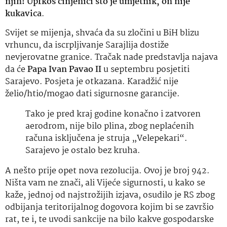
njih! Uprkos činjenici što je umjetnik, on nije
kukavica
.
Svijet se mijenja, shvaća da su zločini u BiH blizu
vrhuncu, da iscrpljivanje Sarajlija dostiže
nevjerovatne granice. Tračak nade predstavlja najava
da će
Papa Ivan Pavao II
u septembru posjetiti
Sarajevo. Posjeta je otkazana. Karadžić nije
želio/htio/mogao dati sigurnosne garancije.
Tako je pred kraj godine konačno i zatvoren
aerodrom, nije bilo plina, zbog neplaćenih
računa isključena je struja „Velepekari“.
Sarajevo je ostalo bez kruha.
A nešto prije opet nova rezolucija. Ovoj je broj 942.
Ništa vam ne znači, ali Vijeće sigurnosti, u kako se
kaže, jednoj od najstrožijih izjava, osudilo je RS zbog
odbijanja teritorijalnog dogovora kojim bi se završio
rat, te i, te uvodi sankcije na bilo kakve gospodarske