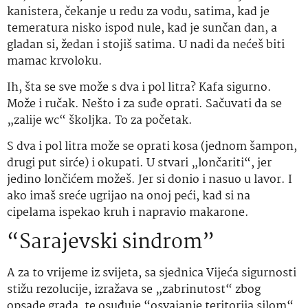
kanistera, čekanje u redu za vodu, satima, kad je
temeratura nisko ispod nule, kad je sunčan dan, a
gladan si, žedan i stojiš satima. U nadi da nećeš biti
mamac krvoloku.
Ih, šta se sve može s dva i pol litra? Kafa sigurno.
Može i ručak. Nešto i za suđe oprati. Sačuvati da se
„zalije wc“ školjka. To za početak.
S dva i pol litra može se oprati kosa (jednom šampon,
drugi put sirće) i okupati. U stvari „lončariti“, jer
jedino lončićem možeš. Jer si donio i nasuo u lavor. I
ako imaš sreće ugrijao na onoj peći, kad si na
cipelama ispekao kruh i napravio makarone.
“Sarajevski sindrom”
A za to vrijeme iz svijeta, sa sjednica Vijeća sigurnosti
stižu rezolucije, izražava se „zabrinutost“ zbog
opsade grada, te osuđuje “osvajanje teritorija silom“.