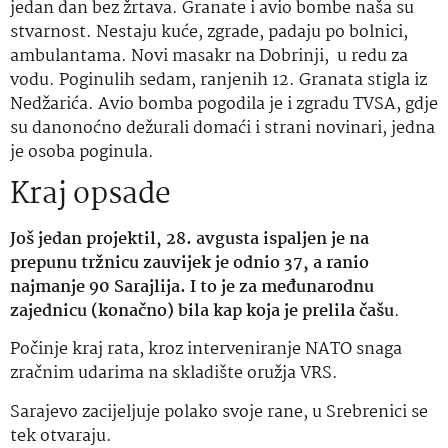
jedan dan bez žrtava. Granate i avio bombe naša su
stvarnost. Nestaju kuće, zgrade, padaju po bolnici,
ambulantama. Novi masakr na Dobrinji, u redu za
vodu. Poginulih sedam, ranjenih 12. Granata stigla iz
Nedžarića. Avio bomba pogodila je i zgradu TVSA, gdje
su danonoćno dežurali domaći i strani novinari, jedna
je osoba poginula.
Kraj opsade
Još jedan projektil, 28. avgusta ispaljen je na
prepunu tržnicu zauvijek je odnio 37, a ranio
najmanje 90 Sarajlija. I to je za međunarodnu
zajednicu (konačno) bila kap koja je prelila čašu
.
Počinje kraj rata, kroz interveniranje NATO snaga
zračnim udarima na skladište oružja VRS.
Sarajevo zacijeljuje polako svoje rane, u Srebrenici se
tek otvaraju.