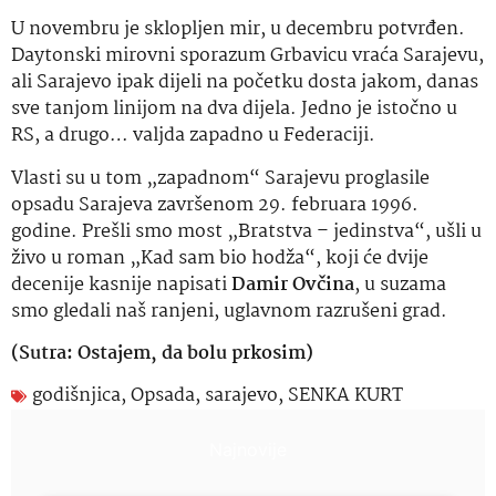
U novembru je sklopljen mir, u decembru potvrđen.
Daytonski mirovni sporazum Grbavicu vraća Sarajevu,
ali Sarajevo ipak dijeli na početku dosta jakom, danas
sve tanjom linijom na dva dijela. Jedno je istočno u
RS, a drugo… valjda zapadno u Federaciji.
Vlasti su u tom „zapadnom“ Sarajevu proglasile
opsadu Sarajeva završenom 29. februara 1996.
godine. Prešli smo most „Bratstva – jedinstva“, ušli u
živo u roman „Kad sam bio hodža“, koji će dvije
decenije kasnije napisati
Damir Ovčina
, u suzama
smo gledali naš ranjeni, uglavnom razrušeni grad.
(Sutra: Ostajem, da bolu prkosim)
godišnjica
,
Opsada
,
sarajevo
,
SENKA KURT
Najnovije