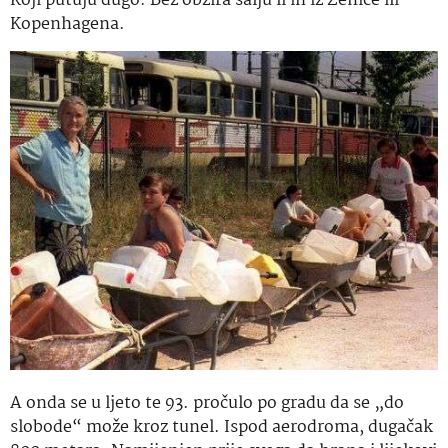
Koji putuju dugo. Bez obzira šalju li ih iz Zenice ili
Kopenhagena.
A onda se u ljeto te 93. pročulo po gradu da se „do
slobode“ može kroz tunel. Ispod aerodroma, dugačak