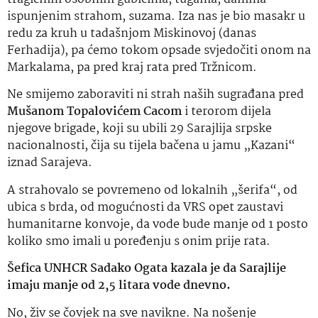
ispunjenim strahom, suzama. Iza nas je bio masakr u
redu za kruh u tadašnjom Miskinovoj (danas
Ferhadija), pa ćemo tokom opsade svjedočiti onom na
Markalama, pa pred kraj rata pred Tržnicom.
Ne smijemo zaboraviti ni strah naših sugrađana pred
Mušanom Topalovićem Cacom
i terorom dijela
njegove brigade, koji su ubili 29 Sarajlija srpske
nacionalnosti, čija su tijela bačena u jamu „Kazani“
iznad Sarajeva.
A strahovalo se povremeno od lokalnih „šerifa“, od
ubica s brda, od mogućnosti da VRS opet zaustavi
humanitarne konvoje, da vode bude manje od 1 posto
koliko smo imali u poređenju s onim prije rata.
Šefica UNHCR Sadako Ogata kazala je da Sarajlije
imaju manje od 2,5 litara vode dnevno.
No, živ se čovjek na sve navikne. Na nošenje