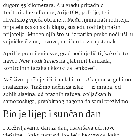
dugom 55 kilometara. A u gradu pripadnici
Teritorijalne odbrane, Arije BiH, policije, te i
Hrvatskog vijeća obrane… Među njima naši roditelji,
prijatelji iz školskih klupa, susjedi, roditelji naših
prijatelja. Mnogo njih što su iz patika preko noći ušli u
vojničke čizme, rovove, rat i borbu za opstanak.
April je promijenio sve, grad počinje ličiti, kako je to
naveo
New York Times
na „labirint barikada,
kontrolnih tačaka i klopki za tenkove“.
Naš život počinje ličiti na labirint. U kojem se gubimo
i nalazimo. Tražimo način za izlaz – iz mraka, od
suhih slavina, od praznih rafova, opljačkanih
samoposluga, prvobitnog nagona da sami preživimo.
Bio je lijep i sunčan dan
I preživljavamo dan za dan, usavršavajući nove
vještine – kako napraviti svijeću bez voska, kako