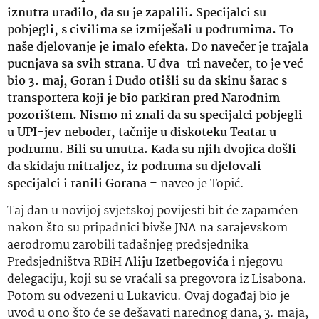
iznutra uradilo, da su je zapalili. Specijalci su
pobjegli, s civilima se izmiješali u podrumima. To
naše djelovanje je imalo efekta. Do navečer je trajala
pucnjava sa svih strana. U dva-tri navečer, to je već
bio 3. maj, Goran i Dudo otišli su da skinu šarac s
transportera koji je bio parkiran pred Narodnim
pozorištem. Nismo ni znali da su specijalci pobjegli
u UPI-jev neboder, tačnije u diskoteku Teatar u
podrumu. Bili su unutra. Kada su njih dvojica došli
da skidaju mitraljez, iz podruma su djelovali
specijalci i ranili Gorana
– naveo je Topić.
Taj dan u novijoj svjetskoj povijesti bit će zapamćen
nakon što su pripadnici bivše JNA na sarajevskom
aerodromu zarobili tadašnjeg predsjednika
Predsjedništva RBiH
Aliju Izetbegovića
i njegovu
delegaciju, koji su se vraćali sa pregovora iz Lisabona.
Potom su odvezeni u Lukavicu. Ovaj događaj bio je
uvod u ono što će se dešavati narednog dana, 3. maja,