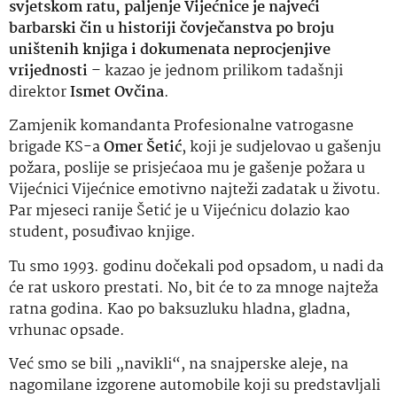
svjetskom ratu, paljenje Vijećnice je najveći
barbarski čin u historiji čovječanstva po broju
uništenih knjiga i dokumenata neprocjenjive
vrijednosti
– kazao je jednom prilikom tadašnji
direktor
Ismet Ovčina
.
Zamjenik komandanta Profesionalne vatrogasne
brigade KS-a
Omer Šetić
, koji je sudjelovao u gašenju
požara, poslije se prisjećaoa mu je gašenje požara u
Vijećnici Vijećnice emotivno najteži zadatak u životu.
Par mjeseci ranije Šetić je u Vijećnicu dolazio kao
student, posuđivao knjige.
Tu smo 1993. godinu dočekali pod opsadom, u nadi da
će rat uskoro prestati. No, bit će to za mnoge najteža
ratna godina. Kao po baksuzluku hladna, gladna,
vrhunac opsade.
Već smo se bili „navikli“, na snajperske aleje, na
nagomilane izgorene automobile koji su predstavljali