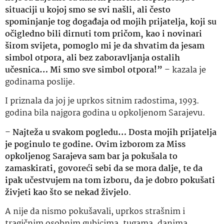
situaciji u kojoj smo se svi našli, ali često
spominjanje tog događaja od mojih prijatelja, koji su
očigledno bili dirnuti tom pričom, kao i novinari
širom svijeta, pomoglo mi je da shvatim da jesam
simbol otpora, ali bez zaboravljanja ostalih
učesnica… Mi smo sve simbol otpora!”
– kazala je
godinama poslije.
I priznala da joj je uprkos sitnim radostima, 1993.
godina bila najgora godina u opkoljenom Sarajevu.
–
Najteža u svakom pogledu… Dosta mojih prijatelja
je poginulo te godine. Ovim izborom za Miss
opkoljenog Sarajeva sam bar ja pokušala to
zamaskirati, govoreći sebi da se mora dalje, te da
ipak učestvujem na tom izboru, da je dobro pokušati
živjeti kao što se nekad živjelo
.
A nije da nismo pokušavali, uprkos strašnim i
tragičnim osobnim gubicima, tugama, danima