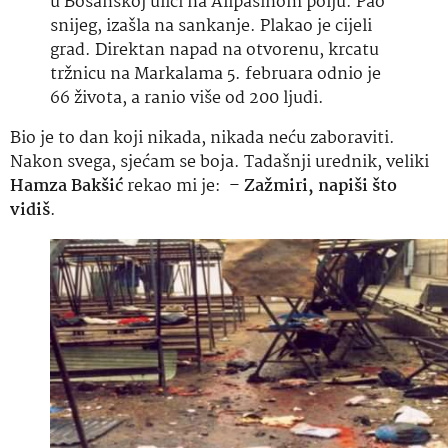
u Bosanskoj ulici na Alipašinom polju. Pao
snijeg, izašla na sankanje. Plakao je cijeli
grad. Direktan napad na otvorenu, krcatu
tržnicu na Markalama 5. februara odnio je
66 života, a ranio više od 200 ljudi.
Bio je to dan koji nikada, nikada neću zaboraviti.
Nakon svega, sjećam se boja. Tadašnji urednik, veliki
Hamza Bakšić
rekao mi je: –
Zažmiri, napiši što
vidiš
.