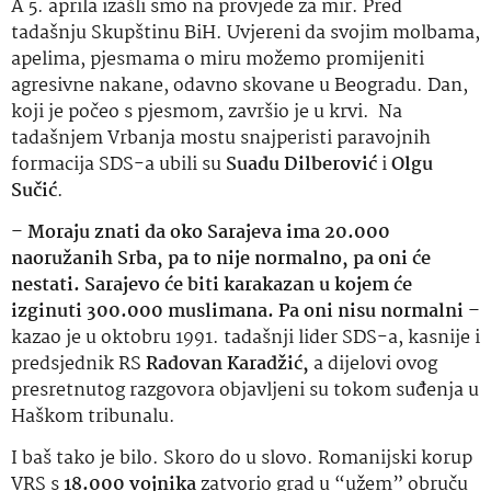
A 5. aprila izašli smo na provjede za mir. Pred
tadašnju Skupštinu BiH. Uvjereni da svojim molbama,
apelima, pjesmama o miru možemo promijeniti
agresivne nakane, odavno skovane u Beogradu. Dan,
koji je počeo s pjesmom, završio je u krvi. Na
tadašnjem Vrbanja mostu snajperisti paravojnih
formacija SDS-a ubili su
Suadu Dilberović
i
Olgu
Sučić
.
–
Moraju znati da oko Sarajeva ima 20.000
naoružanih Srba, pa to nije normalno, pa oni će
nestati. Sarajevo će biti karakazan u kojem će
izginuti 300.000 muslimana. Pa oni nisu normalni
–
kazao je u oktobru 1991. tadašnji lider SDS-a, kasnije i
predsjednik RS
Radovan Karadžić,
a dijelovi ovog
presretnutog razgovora objavljeni su tokom suđenja u
Haškom tribunalu.
I baš tako je bilo. Skoro do u slovo. Romanijski korup
VRS s
18.000 vojnika
zatvorio grad u “užem” obruču