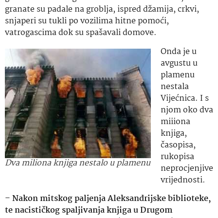
granate su padale na groblja, ispred džamija, crkvi,
snjaperi su tukli po vozilima hitne pomoći,
vatrogascima dok su spašavali domove.
Onda je u
avgustu u
plamenu
nestala
Vijećnica. I s
njom oko dva
miiiona
knjiga,
časopisa,
rukopisa
Dva miliona knjiga nestalo u plamenu
neprocjenjive
vrijednosti.
–
Nakon mitskog paljenja Aleksandrijske biblioteke,
te nacističkog spaljivanja knjiga u Drugom