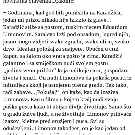
novinarka
Slavenka Drakulić
:
–
Godinama, kad god bih pomislila na Karadžića,
jedan mi prizor nikada nije izlazio iz glave…
Karadžić stiže sa gostom, ruskim piscem Eduardom
Limonovim. Sarajevo leži pod opsadom, ispred njih,
jasno mogu vidjeti svaku zgradu, svaku ulicu, svako
drvo. Idealan položaj za snajpere. Obučen u crni
kaput, sa šalom oko vrata pošto je zima. Karadžić
galantno i sa smiješkom nudi svojem gostu
„jedinstvenu priliku“ koja nalikuje caru, gospodaru
života i smrti. On nudi Limonovu da pokuša pucati iz
mitraljeza kkoji je usmjeren prema gradu. Tek tako,
radi zabave. „Pokušaj“, on kaže, kao da izaziva
Limonova. Kao u filmu u kojem kralj nudi svoju
pušku gostu kako bi ubijao divlje životinje. Samo što
u gradu žuive ljudi, a ne životinje. Limonov prihvaća
izazov, klekne pred oružjem i puca. Svi su
oduševljeni. Limonov takođeer, on je kao jedan od