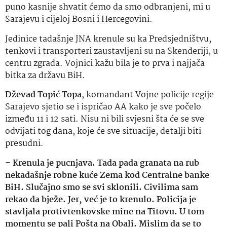
puno kasnije shvatit ćemo da smo odbranjeni, mi u
Sarajevu i cijeloj Bosni i Hercegovini.
Jedinice tadašnje JNA krenule su ka Predsjedništvu,
tenkovi i transporteri zaustavljeni su na Skenderiji, u
centru zgrada. Vojnici kažu bila je to prva i najjača
bitka za državu BiH.
Dževad Topić Topa
, komandant Vojne policije regije
Sarajevo sjetio se i ispričao AA kako je sve počelo
između 11 i 12 sati. Nisu ni bili svjesni šta će se sve
odvijati tog dana, koje će sve situacije, detalji biti
presudni.
–
Krenula je pucnjava. Tada pada granata na rub
nekadašnje robne kuće Zema kod Centralne banke
BiH. Slučajno smo se svi sklonili. Civilima sam
rekao da bježe. Jer, već je to krenulo. Policija je
stavljala protivtenkovske mine na Titovu. U tom
momentu se pali Pošta na Obali. Mislim da se to