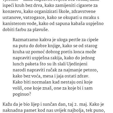
ispeći kruh bez drva, kako zamijeniti cigarete za
konzervu, kako organizirati škole, zdravstvene
ustanove, vatrogasce, kako se okupati u mraku s
kanisterom vode, kako od sapuna kabaša uspješno
dobiti farbu za plavuše.
Razmatramo kakva je uloga pertle za cipele
na putu do dobre knjige, kako se od starog
kruha uz pomoć dobrog pretis lonca može
napraviti uspješna rakija, kako do jednog
lunch paketa što su ih slali Ujedinjeni
narodi napraviti ručak za najmanje petoro,
kako bez voća, mesa i jaja ostati zdrav.
Kako biti normalan kad nestaju oni koje
voliš, one koje znaš, one za koje bi i sam
poginuo?
Kažu da je bio lijep i sunčan dan, taj 2. maj. Kako je
naknadna pamet kod nas uvijek najbolja, tek puno,