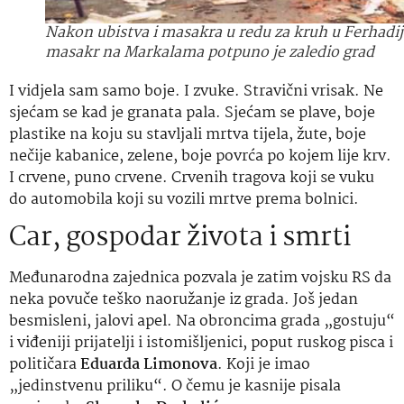
Nakon ubistva i masakra u redu za kruh u Ferhadij
masakr na Markalama potpuno je zaledio grad
I vidjela sam samo boje. I zvuke. Stravični vrisak. Ne
sjećam se kad je granata pala. Sjećam se plave, boje
plastike na koju su stavljali mrtva tijela, žute, boje
nečije kabanice, zelene, boje povrća po kojem lije krv.
I crvene, puno crvene. Crvenih tragova koji se vuku
do automobila koji su vozili mrtve prema bolnici.
Car, gospodar života i smrti
Međunarodna zajednica pozvala je zatim vojsku RS da
neka povuče teško naoružanje iz grada. Još jedan
besmisleni, jalovi apel. Na obroncima grada „gostuju“
i viđeniji prijatelji i istomišljenici, poput ruskog pisca i
političara
Eduarda Limonova
. Koji je imao
„jedinstvenu priliku“. O čemu je kasnije pisala