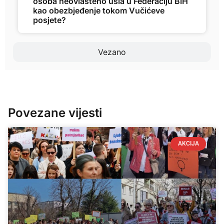
osoba neovlašteno ušla u Federaciju BiH
kao obezbjeđenje tokom Vučićeve
posjete?
Vezano
Povezane vijesti
AKCIJA