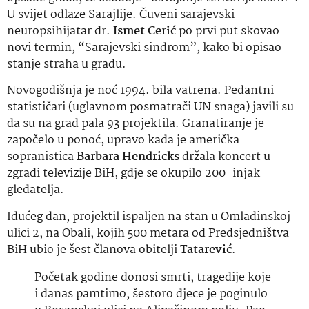
U svijet odlaze Sarajlije. Čuveni sarajevski
neuropsihijatar dr.
Ismet Cerić
po prvi put skovao
novi termin, “Sarajevski sindrom”, kako bi opisao
stanje straha u gradu.
Novogodišnja je noć 1994. bila vatrena. Pedantni
statističari (uglavnom posmatrači UN snaga) javili su
da su na grad pala 93 projektila. Granatiranje je
započelo u ponoć, upravo kada je američka
sopranistica
Barbara Hendricks
držala koncert u
zgradi televizije BiH, gdje se okupilo 200-injak
gledatelja.
Idućeg dan, projektil ispaljen na stan u Omladinskoj
ulici 2, na Obali, kojih 500 metara od Predsjedništva
BiH ubio je šest članova obitelji
Tatarević
.
Početak godine donosi smrti, tragedije koje
i danas pamtimo, šestoro djece je poginulo