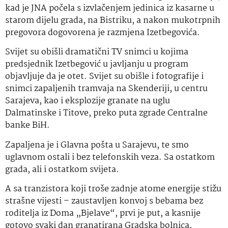
kad je JNA počela s izvlačenjem jedinica iz kasarne u
starom dijelu grada, na Bistriku, a nakon mukotrpnih
pregovora dogovorena je razmjena Izetbegovića.
Svijet su obišli dramatični TV snimci u kojima
predsjednik Izetbegović u javljanju u program
objavljuje da je otet. Svijet su obišle i fotografije i
snimci zapaljenih tramvaja na Skenderiji, u centru
Sarajeva, kao i eksplozije granate na uglu
Dalmatinske i Titove, preko puta zgrade Centralne
banke BiH.
Zapaljena je i Glavna pošta u Sarajevu, te smo
uglavnom ostali i bez telefonskih veza. Sa ostatkom
grada, ali i ostatkom svijeta.
A sa tranzistora koji troše zadnje atome energije stižu
strašne vijesti – zaustavljen konvoj s bebama bez
roditelja iz Doma „Bjelave“, prvi je put, a kasnije
gotovo svaki dan granatirana Gradska bolnica,