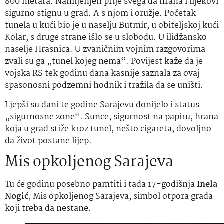
800 metara. Namijenjen prije svega da hrana i lijekovi
sigurno stignu u grad. A s njom i oružje. Početak
tunela u kući bio je u naselju Butmir, u obiteljskoj kući
Kolar, s druge strane išlo se u slobodu. U ilidžansko
naselje Hrasnica. U zvaničnim vojnim razgovorima
zvali su ga „tunel kojeg nema“. Povijest kaže da je
vojska RS tek godinu dana kasnije saznala za ovaj
spasonosni podzemni hodnik i tražila da se uništi.
Ljepši su dani te godine Sarajevu donijelo i status
„sigurnosne zone“. Sunce, sigurnost na papiru, hrana
koja u grad stiže kroz tunel, nešto cigareta, dovoljno
da život postane lijep.
Mis opkoljenog Sarajeva
Tu će godinu posebno pamtiti i tada 17-godišnja
Inela
Nogić
, Mis opkoljenog Sarajeva, simbol otpora grada
koji treba da nestane.