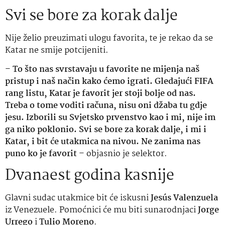
Svi se bore za korak dalje
Nije želio preuzimati ulogu favorita, te je rekao da se
Katar ne smije potcijeniti.
–
To što nas svrstavaju u favorite ne mijenja naš
pristup i naš način kako ćemo igrati. Gledajući FIFA
rang listu, Katar je favorit jer stoji bolje od nas.
Treba o tome voditi računa, nisu oni džaba tu gdje
jesu. Izborili su Svjetsko prvenstvo kao i mi, nije im
ga niko poklonio. Svi se bore za korak dalje, i mi i
Katar, i bit će utakmica na nivou. Ne zanima nas
puno ko je favorit
– objasnio je selektor.
Dvanaest godina kasnije
Glavni sudac utakmice bit će iskusni
Jesús Valenzuela
iz Venezuele. Pomoćnici će mu biti sunarodnjaci
Jorge
Urrego
i
Tulio Moreno
.