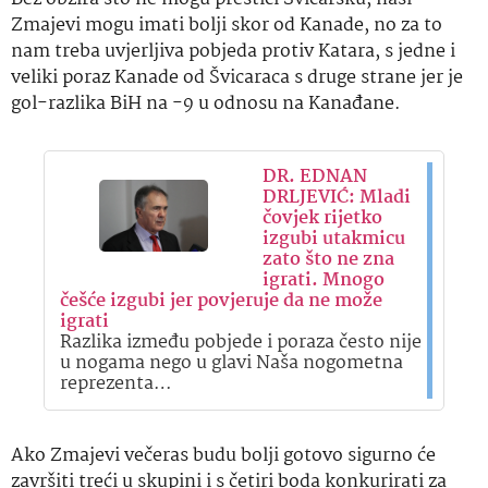
Zmajevi mogu imati bolji skor od Kanade, no za to
nam treba uvjerljiva pobjeda protiv Katara, s jedne i
veliki poraz Kanade od Švicaraca s druge strane jer je
gol-razlika BiH na -9 u odnosu na Kanađane.
DR. EDNAN
DRLJEVIĆ: Mladi
čovjek rijetko
izgubi utakmicu
zato što ne zna
igrati. Mnogo
češće izgubi jer povjeruje da ne može
igrati
Razlika između pobjede i poraza često nije
u nogama nego u glavi Naša nogometna
reprezenta…
Ako Zmajevi večeras budu bolji gotovo sigurno će
završiti treći u skupini i s četiri boda konkurirati za