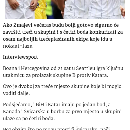
Ako Zmajevi večeras budu bolji gotovo sigurno će
završiti treći u skupini i s četiri boda konkurirati za
osam najboljih trećeplasiranih ekipa koje idu u
nokaut-fazu
Interviewsport
Bosna i Hercegovina od 21 sat u Seattleu igra ključnu
utakmicu za prolazak skupine B protiv Katara.
Ovo je dvoboj za treće mjesto skupine koje bi moglo
voditi dalje.
Podsjećamo, i BiH i Katar imaju po jedan bod, a
Kanada i Švicarska u borbu za prvo mjesto u skupini
ulaze sa po četiri boda.
Bez obzira što ne mogu prestići Švicarsku, naši