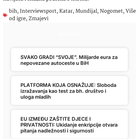
bih
,
Interviewsport
,
Katar
,
Mundijal
,
Nogomet
,
Više
od igre
,
Zmajevi
Najnovije
SVAKO GRADI “SVOJE”. Milijarde eura za
nepovezane autoceste u BiH
PLATFORMA KOJA OSNAŽUJE: Sloboda
izražavanja kao test za bh. društvo i
uloga mladih
EU IZMEĐU ZAŠTITE DJECE I
PRIVATNOSTI: Ukidanje enkripcije otvara
pitanja nadležnosti i sigurnosti