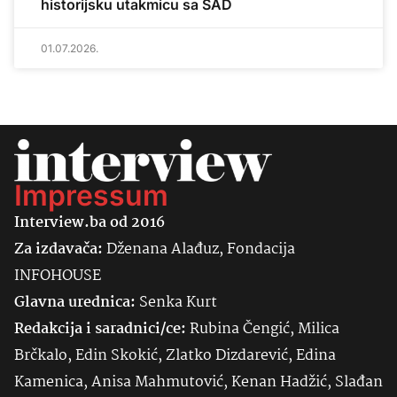
historijsku utakmicu sa SAD
01.07.2026.
Impressum
Interview.ba od 2016
Za izdavača:
Dženana Alađuz, Fondacija
INFOHOUSE
Glavna urednica:
Senka
Kurt
Redakcija i saradnici/ce:
Rubina Čengić, Milica
Brčkalo, Edin Skokić, Zlatko Dizdarević, Edina
Kamenica, Anisa Mahmutović, Kenan Hadžić, Slađan