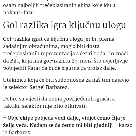
osam najboljih trećeplasiranih ekipa koje idu u
nokaut-fazu.
Gol razlika igra ključnu ulogu
Gol-razlika igrat će ključnu ulogu jer bi, prema
sadašnjim obračunima, moglo biti dosta
trećeplasiranih reprezentacija s četiri boda. To znači
da BiH, koja ima gol-razliku 2:5 mora što uvjerljivije
pobijediti Katar da bude sigurna za prolaz dalje.
Utakmicu koja će biti sudbonosna za naš tim najavio
je selektor
Sergej Barbarez
.
Dobre su vijesti da nema povrijeđenih igrača, a
taktiku selektor nije htio otkrivati.
–
Obje ekipe pobjeda vodi dalje, vidjet ćemo čija je
želja veća. Nadam se da ćemo mi biti gladniji
– kazao
je Barbarez.