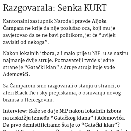
Razgovarala: Senka KURT
Kantonalni zastupnik Naroda i pravde
Aljoša
Čampara
ne krije da nije poslušao oca, koji mu je
savjetovao da se ne bavi politikom, jer će “uvijek
zavisiti od nekoga”.
Nakon lokalnih izbora, a i malo prije u NiP-u se naziru
najmanje dvije struje. Poznavatelji tvrde s jedne
strane je “Gatački klan” s druge struja koje vode
Ademovići.
Sa Čamparom smo razgovarali o stanju u stranci, o
aferi Black Tie i sky prepiskama, o osnivanju novog
biznisa u Hercegovini.
Interview: Kaže se da je NiP nakon lokalnih izbora
na raskrižju između “Gatačkog klana” i Ademovića.
Da prvo demistificiramo šta je to “Gatački klan”?