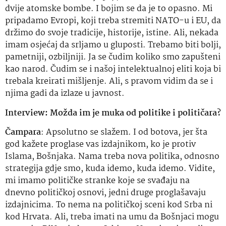
dvije atomske bombe. I bojim se da je to opasno. Mi
pripadamo Evropi, koji treba stremiti NATO-u i EU, da
držimo do svoje tradicije, historije, istine. Ali, nekada
imam osjećaj da srljamo u gluposti. Trebamo biti bolji,
pametniji, ozbiljniji. Ja se čudim koliko smo zapušteni
kao narod. Čudim se i našoj intelektualnoj eliti koja bi
trebala kreirati mišljenje. Ali, s pravom vidim da se i
njima gadi da izlaze u javnost.
Interview: Možda im je muka od politike i političara?
Čampara
: Apsolutno se slažem. I od botova, jer šta
god kažete proglase vas izdajnikom, ko je protiv
Islama, Bošnjaka. Nama treba nova politika, odnosno
strategija gdje smo, kuda idemo, kuda idemo. Vidite,
mi imamo političke stranke koje se svađaju na
dnevno političkoj osnovi, jedni druge proglašavaju
izdajnicima. To nema na političkoj sceni kod Srba ni
kod Hrvata. Ali, treba imati na umu da Bošnjaci mogu