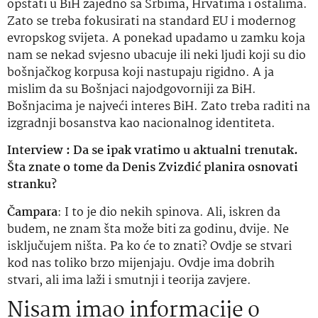
opstati u BiH zajedno sa Srbima, Hrvatima i ostalima.
Zato se treba fokusirati na standard EU i modernog
evropskog svijeta. A ponekad upadamo u zamku koja
nam se nekad svjesno ubacuje ili neki ljudi koji su dio
bošnjačkog korpusa koji nastupaju rigidno. A ja
mislim da su Bošnjaci najodgovorniji za BiH.
Bošnjacima je najveći interes BiH. Zato treba raditi na
izgradnji bosanstva kao nacionalnog identiteta.
Interview : Da se ipak vratimo u aktualni trenutak.
Šta znate o tome da Denis Zvizdić planira osnovati
stranku?
Čampara
: I to je dio nekih spinova. Ali, iskren da
budem, ne znam šta može biti za godinu, dvije. Ne
isključujem ništa. Pa ko će to znati? Ovdje se stvari
kod nas toliko brzo mijenjaju. Ovdje ima dobrih
stvari, ali ima laži i smutnji i teorija zavjere.
Nisam imao informacije o