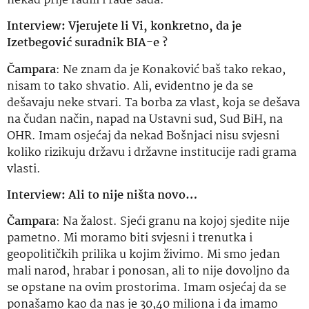
nekad prije radili i rade sada.
Interview: Vjerujete li Vi, konkretno, da je
Izetbegović suradnik BIA-e ?
Čampara
: Ne znam da je Konaković baš tako rekao,
nisam to tako shvatio. Ali, evidentno je da se
dešavaju neke stvari. Ta borba za vlast, koja se dešava
na čudan način, napad na Ustavni sud, Sud BiH, na
OHR. Imam osjećaj da nekad Bošnjaci nisu svjesni
koliko rizikuju državu i državne institucije radi grama
vlasti.
Interview: Ali to nije ništa novo…
Čampara
: Na žalost. Sjeći granu na kojoj sjedite nije
pametno. Mi moramo biti svjesni i trenutka i
geopolitičkih prilika u kojim živimo. Mi smo jedan
mali narod, hrabar i ponosan, ali to nije dovoljno da
se opstane na ovim prostorima. Imam osjećaj da se
ponašamo kao da nas je 30,40 miliona i da imamo