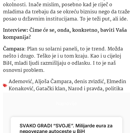
okolnosti. Inače mislim, posebno kad je riječ o
mladima da trebaju da se okreću biznisu nego da traže
posao u državnim institucijama. To je teži put, ali ide.
Interview: Čime će se, onda, konkretno, baviti Vaša
kompanija?
Čampara
: Plan su solarni paneli, to je trend. Možda
nešto i drugo. Teško je i u tom kraju. Kao i u cijeloj
BiH, mladi ljudi razmišljaju o odlasku. I to je naš
osnovni problem.
Ademović
,
Aljoša Čampara
,
denis zvizdić
,
Elmedin
Konaković
,
Gatački klan
,
Narod i pravda
,
politika
Najnovije
SVAKO GRADI “SVOJE”. Milijarde eura za
nepovezane autoceste u BiH