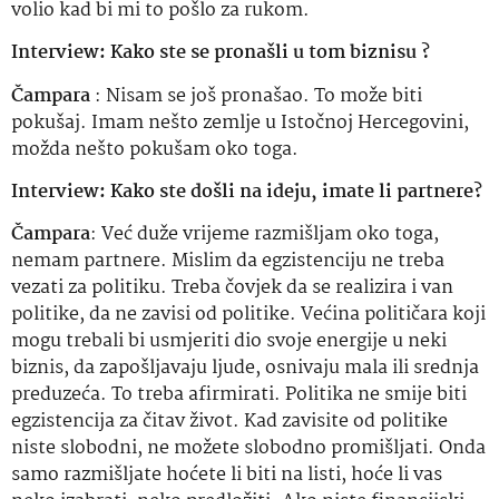
volio kad bi mi to pošlo za rukom.
Interview: Kako ste se pronašli u tom biznisu ?
Čampara
: Nisam se još pronašao. To može biti
pokušaj. Imam nešto zemlje u Istočnoj Hercegovini,
možda nešto pokušam oko toga.
Interview: Kako ste došli na ideju, imate li partnere?
Čampara
: Već duže vrijeme razmišljam oko toga,
nemam partnere. Mislim da egzistenciju ne treba
vezati za politiku. Treba čovjek da se realizira i van
politike, da ne zavisi od politike. Većina političara koji
mogu trebali bi usmjeriti dio svoje energije u neki
biznis, da zapošljavaju ljude, osnivaju mala ili srednja
preduzeća. To treba afirmirati. Politika ne smije biti
egzistencija za čitav život. Kad zavisite od politike
niste slobodni, ne možete slobodno promišljati. Onda
samo razmišljate hoćete li biti na listi, hoće li vas