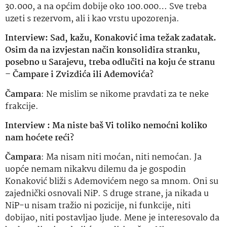
30.000, a na općim dobije oko 100.000… Sve treba
uzeti s rezervom, ali i kao vrstu upozorenja.
Interview: Sad, kažu, Konaković ima težak zadatak.
Osim da na izvjestan način konsolidira stranku,
posebno u Sarajevu, treba odlučiti na koju će stranu
– Čampare i Zvizdića ili Ademovića?
Čampara
: Ne mislim se nikome pravdati za te neke
frakcije.
Interview : Ma niste baš Vi toliko nemoćni koliko
nam hoćete reći?
Čampara
: Ma nisam niti moćan, niti nemoćan. Ja
uopće nemam nikakvu dilemu da je gospodin
Konaković bliži s Ademovićem nego sa mnom. Oni su
zajednički osnovali NiP. S druge strane, ja nikada u
NiP-u nisam tražio ni pozicije, ni funkcije, niti
dobijao, niti postavljao ljude. Mene je interesovalo da