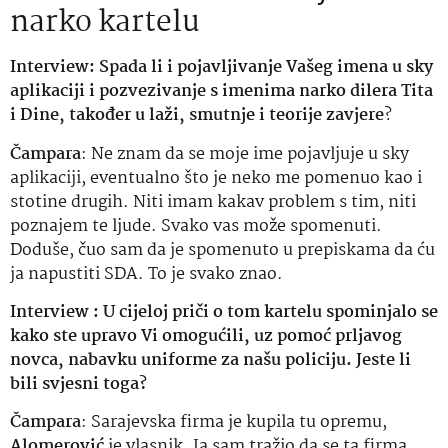
narko kartelu
Interview: Spada li i pojavljivanje Vašeg imena u sky
aplikaciji i pozvezivanje s imenima narko dilera Tita
i Dine, također u laži, smutnje i teorije zavjere
?
Čampara
: Ne znam da se moje ime pojavljuje u sky
aplikaciji, eventualno što je neko me pomenuo kao i
stotine drugih. Niti imam kakav problem s tim, niti
poznajem te ljude. Svako vas može spomenuti.
Doduše, čuo sam da je spomenuto u prepiskama da ću
ja napustiti SDA. To je svako znao.
Interview : U cijeloj priči o tom kartelu spominjalo se
kako ste upravo Vi omogućili, uz pomoć prljavog
novca, nabavku uniforme za našu policiju. Jeste li
bili svjesni toga?
Čampara
: Sarajevska firma je kupila tu opremu,
Alomerović
je vlasnik. Ja sam tražio da se ta firma