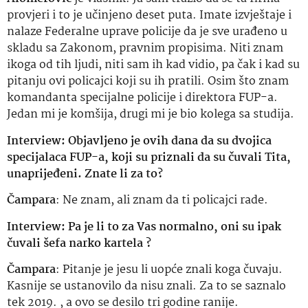
provjeri i to je učinjeno deset puta. Imate izvještaje i
nalaze Federalne uprave policije da je sve urađeno u
skladu sa Zakonom, pravnim propisima. Niti znam
ikoga od tih ljudi, niti sam ih kad vidio, pa čak i kad su
pitanju ovi policajci koji su ih pratili. Osim što znam
komandanta specijalne policije i direktora FUP-a.
Jedan mi je komšija, drugi mi je bio kolega sa studija.
Interview: Objavljeno je ovih dana da su dvojica
specijalaca FUP-a, koji su priznali da su čuvali Tita,
unaprijeđeni. Znate li za to?
Čampara
: Ne znam, ali znam da ti policajci rade.
Interview: Pa je li to za Vas normalno, oni su ipak
čuvali šefa narko kartela ?
Čampara
: Pitanje je jesu li uopće znali koga čuvaju.
Kasnije se ustanovilo da nisu znali. Za to se saznalo
tek 2019. , a ovo se desilo tri godine ranije.