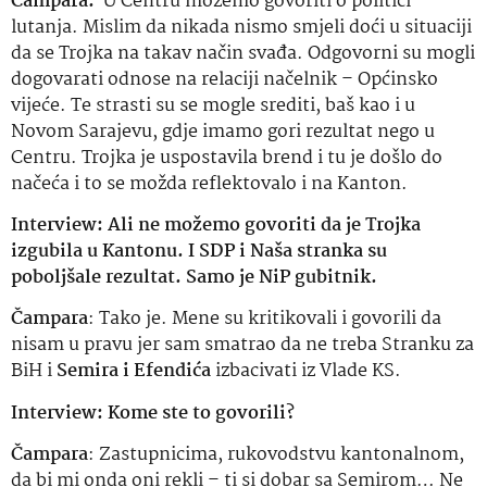
Čampara:
U Centru možemo govoriti o politici
lutanja. Mislim da nikada nismo smjeli doći u situaciji
da se Trojka na takav način svađa. Odgovorni su mogli
dogovarati odnose na relaciji načelnik – Općinsko
vijeće. Te strasti su se mogle srediti, baš kao i u
Novom Sarajevu, gdje imamo gori rezultat nego u
Centru. Trojka je uspostavila brend i tu je došlo do
načeća i to se možda reflektovalo i na Kanton.
Interview: Ali ne možemo govoriti da je Trojka
izgubila u Kantonu. I SDP i Naša stranka su
poboljšale rezultat. Samo je NiP gubitnik.
Čampara
: Tako je. Mene su kritikovali i govorili da
nisam u pravu jer sam smatrao da ne treba Stranku za
BiH i
Semira i Efendića
izbacivati iz Vlade KS.
Interview: Kome ste to govorili?
Čampara
: Zastupnicima, rukovodstvu kantonalnom,
da bi mi onda oni rekli – ti si dobar sa Semirom… Ne