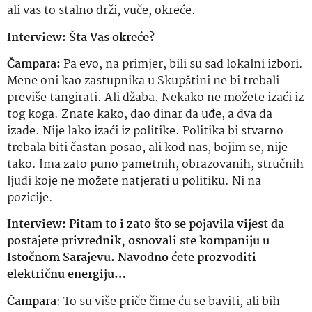
ali vas to stalno drži, vuče, okreće.
Interview: Šta Vas okreće?
Čampara:
Pa evo, na primjer, bili su sad lokalni izbori.
Mene oni kao zastupnika u Skupštini ne bi trebali
previše tangirati. Ali džaba. Nekako ne možete izaći iz
tog koga. Znate kako, dao dinar da uđe, a dva da
izađe. Nije lako izaći iz politike. Politika bi stvarno
trebala biti častan posao, ali kod nas, bojim se, nije
tako. Ima zato puno pametnih, obrazovanih, stručnih
ljudi koje ne možete natjerati u politiku. Ni na
pozicije.
Interview: Pitam to i zato što se pojavila vijest da
postajete privrednik, osnovali ste kompaniju u
Istočnom Sarajevu. Navodno ćete prozvoditi
električnu energiju…
Čampara
: To su više priče čime ću se baviti, ali bih