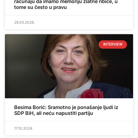
računaju da imamo memoriju zlatne ribice, u
tome su često u pravu
29.05.2026.
INTERVIEW
Besima Borić: Sramotno je ponašanje ljudi iz
SDP BiH, ali neću napustiti partiju
17.10.2024.