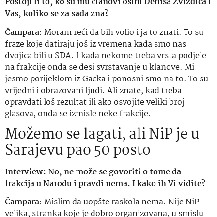
Postoji li to, ko su mu članovi osim Denisa Zvizdića i
Vas, koliko se za sada zna?
Čampara
: Moram reći da bih volio i ja to znati. To su
fraze koje datiraju još iz vremena kada smo nas
dvojica bili u SDA. I kada nekome treba vrsta podjele
na frakcije onda se desi svrstavanje u klanove. Mi
jesmo porijeklom iz Gacka i ponosni smo na to. To su
vrijedni i obrazovani ljudi. Ali znate, kad treba
opravdati loš rezultat ili ako osvojite veliki broj
glasova, onda se izmisle neke frakcije.
Možemo se lagati, ali NiP je u
Sarajevu pao 50 posto
Interview: No, ne može se govoriti o tome da
frakcija u Narodu i pravdi nema. I kako ih Vi vidite?
Čampara
: Mislim da uopšte raskola nema. Nije NiP
velika, stranka koje je dobro organizovana, u smislu