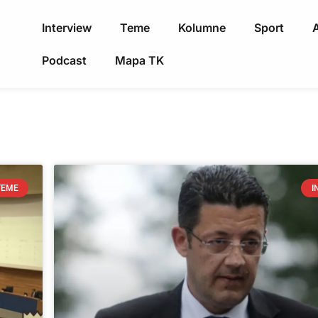
Interview
Teme
Kolumne
Sport
A
Podcast
Mapa TK
TEME
I