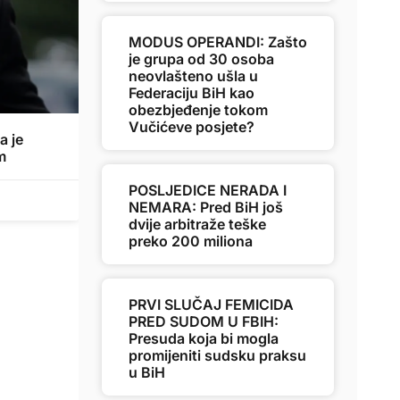
MODUS OPERANDI: Zašto
je grupa od 30 osoba
neovlašteno ušla u
Federaciju BiH kao
obezbjeđenje tokom
Vučićeve posjete?
a je
m
POSLJEDICE NERADA I
NEMARA: Pred BiH još
dvije arbitraže teške
preko 200 miliona
PRVI SLUČAJ FEMICIDA
PRED SUDOM U FBIH:
Presuda koja bi mogla
promijeniti sudsku praksu
u BiH