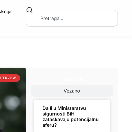
kcija
Najnovije
NTERVIEW
Vezano
Da li u Ministarstvu
sigurnosti BiH
zataškavaju potencijalnu
aferu?