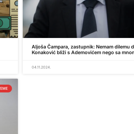
Aljoša Čampara, zastupnik: Nemam dilemu d
Konaković bliži s Ademovićem nego sa mno
04.11.2024.
TEME