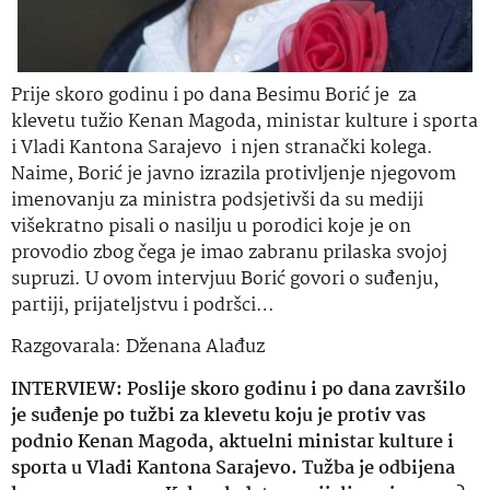
Prije skoro godinu i po dana Besimu Borić je za
klevetu tužio Kenan Magoda, ministar kulture i sporta
i Vladi Kantona Sarajevo i njen stranački kolega.
Naime, Borić je javno izrazila protivljenje njegovom
imenovanju za ministra podsjetivši da su mediji
višekratno pisali o nasilju u porodici koje je on
provodio zbog čega je imao zabranu prilaska svojoj
supruzi. U ovom intervjuu Borić govori o suđenju,
partiji, prijateljstvu i podršci…
Razgovarala: Dženana Alađuz
INTERVIEW:
Poslije skoro godinu i po dana završilo
je suđenje po tužbi za klevetu koju je protiv vas
podnio Kenan Magoda
,
aktuelni ministar kulture i
sporta
u Vladi
K
antona
S
arajevo
. Tužba je odbijena