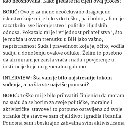
kao neosnovana. Kako gledate na cijeli ovaj proces?
BORIĆ:
Ovo je za mene neočekivano dragocjeno
iskustvo koje mi je bilo vrlo teško, pa i bolno, ali mi je
razotkrilo sve licemjerstvo i politike i ljudskih
odnosa. Pokazalo mi je i vrijednost prijateljstva i, što
je možda u ovom trenutku u BIH jako važno,
nepristrasnost Suda i pravednost koja je, očito, vodila
sudiju u donošenju ovakve odluke. Želim to posebno
da afirmiram jer zaista vraća i nadu i povjerenje u
institucije koje mi generalno gubimo.
INTERVIEW:
Šta vam je bilo najstresnije tokom
suđenja
,
a na šta ste najviše ponosni?
BORIĆ:
Teško mi je bilo prihvatiti činjenicu da moram
na sudu da se borim za svoje političke, moralne i
aktivističke stavove i to potpuno ostavljena od svoje
stranke čije stavove sam cijeli život i gradila i branila.
Ponosna sam i beskrajno zahvalna svim aktivisticama