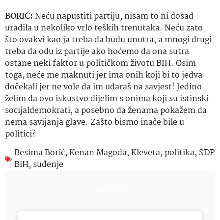
BORIĆ:
Neću napustiti partiju, nisam to ni dosad
uradila u nekoliko vrlo teških trenutaka. Neću zato
što ovakvi kao ja treba da budu unutra, a mnogi drugi
treba da odu iz partije ako hoćemo da ona sutra
ostane neki faktor u političkom životu BIH. Osim
toga, neće me maknuti jer ima onih koji bi to jedva
dočekali jer ne vole da im udaraš na savjest! Jedino
želim da ovo iskustvo dijelim s onima koji su istinski
socijaldemokrati, a posebno da ženama pokažem da
nema savijanja glave. Zašto bismo inače bile u
politici?
Besima Borić
,
Kenan Magoda
,
Kleveta
,
politika
,
SDP
BiH
,
suđenje
Najnovije