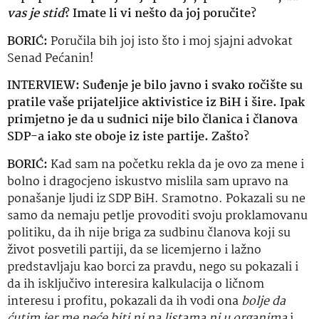
vas je stid
? Imate li vi nešto da joj poručite?
BORIĆ:
Poručila bih joj isto što i moj sjajni advokat
Senad Pećanin!
INTERVIEW:
Suđenje je bilo javno i svako ročište su
pratile vaše prijateljice aktivistice iz BiH i šire. Ipak
primjetno je da u sudnici nije bilo članica i članova
SDP-a iako ste oboje iz iste partije. Zašto?
BORIĆ:
Kad sam na početku rekla da je ovo za mene i
bolno i dragocjeno iskustvo mislila sam upravo na
ponašanje ljudi iz SDP BiH. Sramotno. Pokazali su ne
samo da nemaju petlje provoditi svoju proklamovanu
politiku, da ih nije briga za sudbinu članova koji su
život posvetili partiji, da se licemjerno i lažno
predstavljaju kao borci za pravdu, nego su pokazali i
da ih isključivo interesira kalkulacija o ličnom
interesu i profitu, pokazali da ih vodi ona
bolje da
ćutim
jer me neće biti ni na listama ni u organima
i