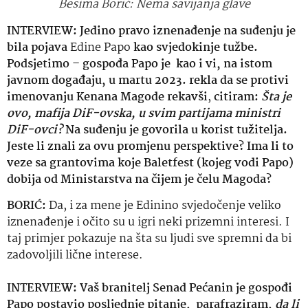
Besima Borić: Nema savijanja glave
INTERVIEW: Jedino pravo iznenađenje na suđenju je
bila pojava
Edine Papo
kao svjedokinje tužbe.
Podsjetimo – gospođa Papo je kao i vi, na istom
javnom događaju, u martu 2023. rekla da se protivi
imenovanju Kenana Magode rekavši
,
citiram:
Šta je
ovo, mafija DiF-ovska, u svim partijama ministri
DiF-ovci?
Na suđenju je govorila u korist tužitelja.
Jeste li znali za ovu promjenu perspektive? Ima li to
veze sa grantovima koje Baletfest (kojeg vodi Papo)
dobija od Ministarstva na čijem je čelu Magoda?
BORIĆ:
Da, i za mene je Edinino svjedočenje veliko
iznenađenje i očito su u igri neki prizemni interesi. I
taj primjer pokazuje na šta su ljudi sve spremni da bi
zadovoljili lične interese.
INTERVIEW: Vaš branitelj Senad Pećanin je gospođi
Papo postavio posljednje pitanje, parafraziram,
da li