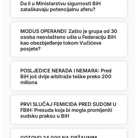
Da li u Ministarstvu sigurnosti BiH
zataškavaju potencijalnu aferu?
MODUS OPERANDI: Zašto je grupa od 30
osoba neovlašteno ušla u Federaciju BiH
kao obezbjeđenje tokom Vučićeve
posjete?
POSLJEDICE NERADA I NEMARA: Pred
BiH još dvije arbitraže teške preko 200
miliona
PRVI SLUČAJ FEMICIDA PRED SUDOM U
FBIH: Presuda koja bi mogla promijeniti
sudsku praksu u BiH
GOTOVO 24.000 NA DRŽAVNIM