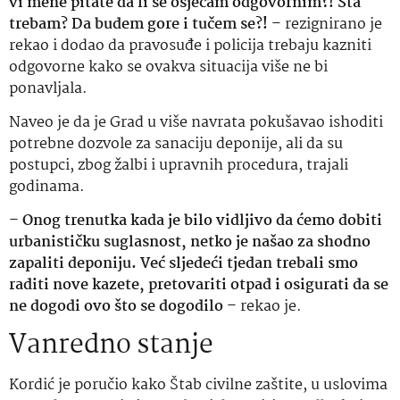
vi mene pitate da li se osjećam odgovornim?! Šta
trebam? Da budem gore i tučem se?!
– rezignirano je
rekao i dodao da pravosuđe i policija trebaju kazniti
odgovorne kako se ovakva situacija više ne bi
ponavljala.
Naveo je da je Grad u više navrata pokušavao ishoditi
potrebne dozvole za sanaciju deponije, ali da su
postupci, zbog žalbi i upravnih procedura, trajali
godinama.
–
Onog trenutka kada je bilo vidljivo da ćemo dobiti
urbanističku suglasnost, netko je našao za shodno
zapaliti deponiju. Već sljedeći tjedan trebali smo
raditi nove kazete, pretovariti otpad i osigurati da se
ne dogodi ovo što se dogodilo
– rekao je.
Vanredno stanje
Kordić je poručio kako Štab civilne zaštite, u uslovima