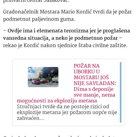
prihvatni centar Salakovac.
Gradonačelnik Mostara Mario Kordić tvrdi da je požar
podmetnut paljevinom guma.
–
Ovdje ima i elemenata terorizma jer je proglašena
vanredna situacija, a neko je podmetnuo požar
–
rekao je Kordić nakon sjednice štaba civilne zaštite.
POŽAR NA
UBORKU U
MOSTARU JOŠ
NIJE SAVLADAN:
Dima s deponije
sve manje, nema
mogućnosti za ekploziju metana
Stručnjaci tvrde da ne postoje rizici od
eksplozije metana jer požarom uopće nije
zahvaćen…