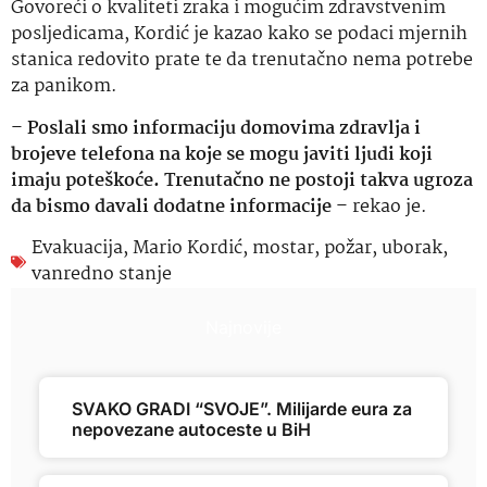
Govoreći o kvaliteti zraka i mogućim zdravstvenim
posljedicama, Kordić je kazao kako se podaci mjernih
stanica redovito prate te da trenutačno nema potrebe
za panikom.
–
Poslali smo informaciju domovima zdravlja i
brojeve telefona na koje se mogu javiti ljudi koji
imaju poteškoće. Trenutačno ne postoji takva ugroza
da bismo davali dodatne informacije
– rekao je.
Evakuacija
,
Mario Kordić
,
mostar
,
požar
,
uborak
,
vanredno stanje
Najnovije
SVAKO GRADI “SVOJE”. Milijarde eura za
nepovezane autoceste u BiH