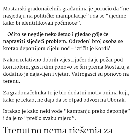
Mostarski gradonačelnik građanima je poručio da “ne
nasjedaju na političke manipulacije” i da se “ujedine
kako bi identifikovali počinioce”.
–
Očito se negdje neko šetao i gledao gdje će
napraviti sljedeći problem. Određeni broj osoba se
kretao deponijom cijelu noć
– izričit je Kordić.
Nakon relativno dobrih vijesti jučer da je požar pod
kontrolom, gusti dim ponovo se širi prema Mostaru, a
dodatno je najavljen i vjetar. Vatrogasci su ponovo na
terenu.
Za gradonačelnika to je bio dodatni motiv onima koji,
kako je rekao, ne daju da se otpad odvozi na Uborak.
Istakao je kako neki vode “kampanju preko deponije”
i da je to “prešlo svaku mjeru”.
Trenutno nema rješenja za