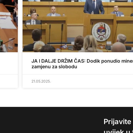
JA I DALJE DRŽIM ČAS: Dodik ponudio miner
zamjenu za slobodu
21.05.2025.
Prijavit
uvijek u