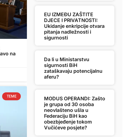
EU IZMEĐU ZAŠTITE
DJECE I PRIVATNOSTI:
Ukidanje enkripcije otvara
pitanja nadležnosti i
sigurnosti
t
ravo na
Da li u Ministarstvu
sigurnosti BiH
zataškavaju potencijalnu
aferu?
TEME
MODUS OPERANDI: Zašto
je grupa od 30 osoba
neovlašteno ušla u
Federaciju BiH kao
obezbjeđenje tokom
Vučićeve posjete?