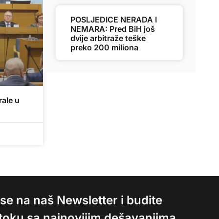
POSLJEDICE NERADA I
NEMARA: Pred BiH još
dvije arbitraže teške
preko 200 miliona
ale u
e se na naš Newsletter i budite
 toku sa najnovijim dešavanjima.