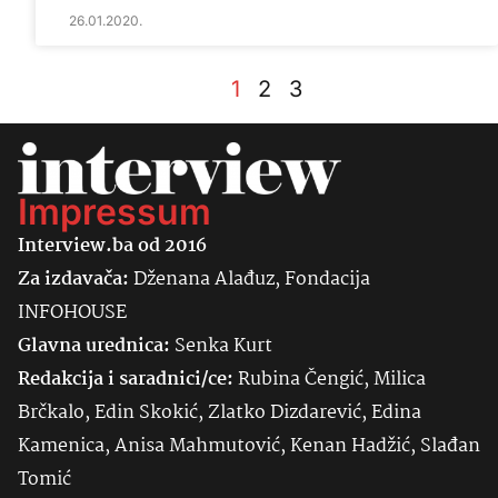
26.01.2020.
1
2
3
Impressum
Interview.ba od 2016
Za izdavača:
Dženana Alađuz, Fondacija
INFOHOUSE
Glavna urednica:
Senka
Kurt
Redakcija i saradnici/ce:
Rubina Čengić, Milica
Brčkalo, Edin Skokić, Zlatko Dizdarević, Edina
Kamenica, Anisa Mahmutović, Kenan Hadžić, Slađan
Tomić