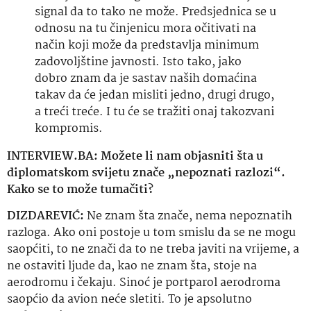
signal da to tako ne može. Predsjednica se u
odnosu na tu činjenicu mora očitivati na
način koji može da predstavlja minimum
zadovoljštine javnosti. Isto tako, jako
dobro znam da je sastav naših domaćina
takav da će jedan misliti jedno, drugi drugo,
a treći treće. I tu će se tražiti onaj takozvani
kompromis.
INTERVIEW.BA: Možete li nam objasniti šta u
diplomatskom svijetu znače „nepoznati razlozi“.
Kako se to može tumačiti?
DIZDAREVIĆ:
Ne znam šta znače, nema nepoznatih
razloga. Ako oni postoje u tom smislu da se ne mogu
saopćiti, to ne znači da to ne treba javiti na vrijeme, a
ne ostaviti ljude da, kao ne znam šta, stoje na
aerodromu i čekaju. Sinoć je portparol aerodroma
saopćio da avion neće sletiti. To je apsolutno