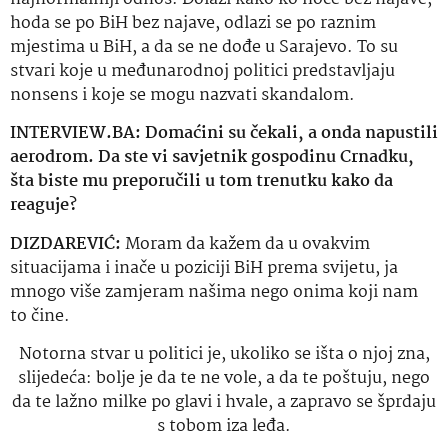
hoda se po BiH bez najave, odlazi se po raznim
mjestima u BiH, a da se ne dođe u Sarajevo. To su
stvari koje u međunarodnoj politici predstavljaju
nonsens i koje se mogu nazvati skandalom.
INTERVIEW.BA: Domaćini su čekali, a onda napustili
aerodrom. Da ste vi savjetnik gospodinu Crnadku,
šta biste mu preporučili u tom trenutku kako da
reaguje?
DIZDAREVIĆ:
Moram da kažem da u ovakvim
situacijama i inače u poziciji BiH prema svijetu, ja
mnogo više zamjeram našima nego onima koji nam
to čine.
Notorna stvar u politici je, ukoliko se išta o njoj zna,
slijedeća: bolje je da te ne vole, a da te poštuju, nego
da te lažno milke po glavi i hvale, a zapravo se šprdaju
s tobom iza leđa.