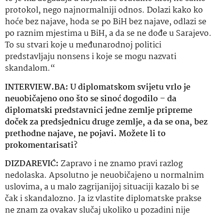
protokol, nego najnormalniji odnos. Dolazi kako ko
hoće bez najave, hoda se po BiH bez najave, odlazi se
po raznim mjestima u BiH, a da se ne dođe u Sarajevo.
To su stvari koje u međunarodnoj politici
predstavljaju nonsens i koje se mogu nazvati
skandalom.“
INTERVIEW.BA: U diplomatskom svijetu vrlo je
neuobičajeno ono što se sinoć dogodilo – da
diplomatski predstavnici jedne zemlje pripreme
doček za predsjednicu druge zemlje, a da se ona, bez
prethodne najave, ne pojavi. Možete li to
prokomentarisati?
DIZDAREVIĆ:
Zapravo i ne znamo pravi razlog
nedolaska. Apsolutno je neuobičajeno u normalnim
uslovima, a u malo zagrijanijoj situaciji kazalo bi se
čak i skandalozno. Ja iz vlastite diplomatske prakse
ne znam za ovakav slučaj ukoliko u pozadini nije