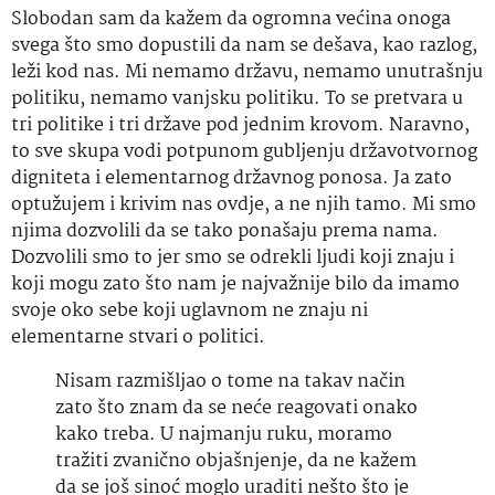
Slobodan sam da kažem da ogromna većina onoga
svega što smo dopustili da nam se dešava, kao razlog,
leži kod nas. Mi nemamo državu, nemamo unutrašnju
politiku, nemamo vanjsku politiku. To se pretvara u
tri politike i tri države pod jednim krovom. Naravno,
to sve skupa vodi potpunom gubljenju državotvornog
digniteta i elementarnog državnog ponosa. Ja zato
optužujem i krivim nas ovdje, a ne njih tamo. Mi smo
njima dozvolili da se tako ponašaju prema nama.
Dozvolili smo to jer smo se odrekli ljudi koji znaju i
koji mogu zato što nam je najvažnije bilo da imamo
svoje oko sebe koji uglavnom ne znaju ni
elementarne stvari o politici.
Nisam razmišljao o tome na takav način
zato što znam da se neće reagovati onako
kako treba. U najmanju ruku, moramo
tražiti zvanično objašnjenje, da ne kažem
da se još sinoć moglo uraditi nešto što je