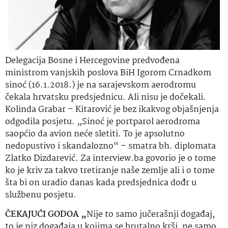
Delegacija Bosne i Hercegovine predvođena
ministrom vanjskih poslova BiH Igorom Crnadkom
sinoć (16.1.2018.) je na sarajevskom aerodromu
čekala hrvatsku predsjednicu. Ali nisu je dočekali.
Kolinda Grabar – Kitarović je bez ikakvog objašnjenja
odgodila posjetu. „Sinoć je portparol aerodroma
saopćio da avion neće sletiti. To je apsolutno
nedopustivo i skandalozno“ – smatra bh. diplomata
Zlatko Dizdarević. Za interview.ba govorio je o tome
ko je kriv za takvo tretiranje naše zemlje ali i o tome
šta bi on uradio danas kada predsjednica dođr u
službenu posjetu.
ČEKAJUĆI GODOA „
Nije to samo jučerašnji događaj,
to je niz događaja u kojima se brutalno krši, ne samo