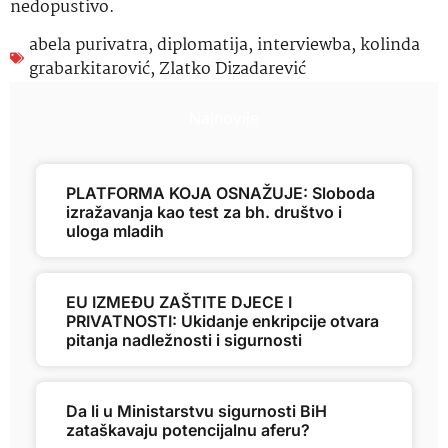
nedopustivo.
abela purivatra
,
diplomatija
,
interviewba
,
kolinda
grabarkitarović
,
Zlatko Dizadarević
Najnovije
PLATFORMA KOJA OSNAŽUJE: Sloboda
izražavanja kao test za bh. društvo i
uloga mladih
EU IZMEĐU ZAŠTITE DJECE I
PRIVATNOSTI: Ukidanje enkripcije otvara
pitanja nadležnosti i sigurnosti
Da li u Ministarstvu sigurnosti BiH
zataškavaju potencijalnu aferu?