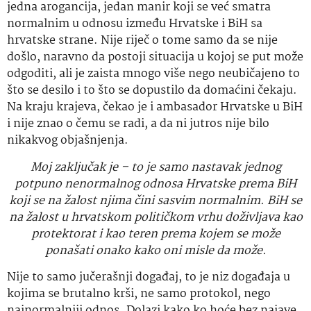
jedna arogancija, jedan manir koji se već smatra
normalnim u odnosu između Hrvatske i BiH sa
hrvatske strane. Nije riječ o tome samo da se nije
došlo, naravno da postoji situacija u kojoj se put može
odgoditi, ali je zaista mnogo više nego neubičajeno to
što se desilo i to što se dopustilo da domaćini čekaju.
Na kraju krajeva, čekao je i ambasador Hrvatske u BiH
i nije znao o čemu se radi, a da ni jutros nije bilo
nikakvog objašnjenja.
Moj zaključak je – to je samo nastavak jednog
potpuno nenormalnog odnosa Hrvatske prema BiH
koji se na žalost njima čini sasvim normalnim. BiH se
na žalost u hrvatskom političkom vrhu doživljava kao
protektorat i kao teren prema kojem se može
ponašati onako kako oni misle da može.
Nije to samo jučerašnji događaj, to je niz događaja u
kojima se brutalno krši, ne samo protokol, nego
najnormalniji odnos. Dolazi kako ko hoće bez najave,