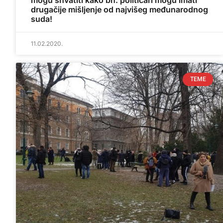
mogu shvatiti kako bh. političari mogu imati
drugačije mišljenje od najvišeg međunarodnog
suda!
11.02.2020.
TEME