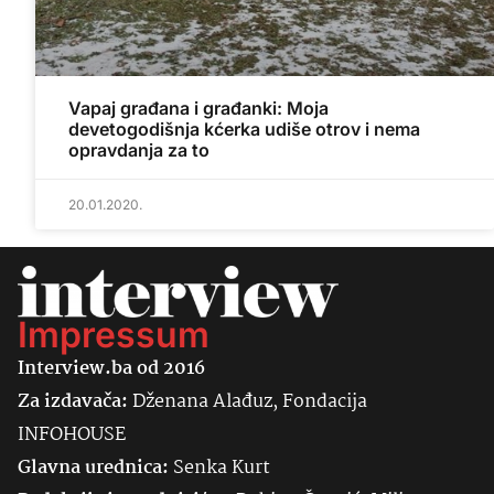
Vapaj građana i građanki: Moja
devetogodišnja kćerka udiše otrov i nema
opravdanja za to
20.01.2020.
Impressum
Interview.ba od 2016
Za izdavača:
Dženana Alađuz, Fondacija
INFOHOUSE
Glavna urednica:
Senka
Kurt