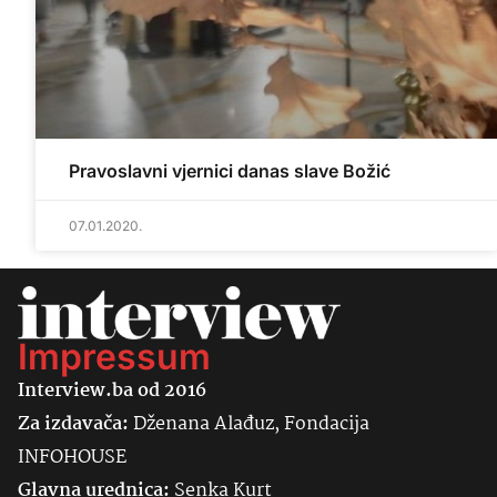
Pravoslavni vjernici danas slave Božić
07.01.2020.
Impressum
Interview.ba od 2016
Za izdavača:
Dženana Alađuz, Fondacija
INFOHOUSE
Glavna urednica:
Senka
Kurt