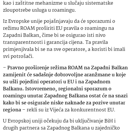
kao i zaštitne mehanizme u slučaju sistematske
zloupotrebe usluga u roamingu.
Iz Evropske unije pojašnjavaju da će sporazumi o
režimu ROAM proširiti EU pravila o roamingu na
Zapadni Balkan, čime bi se osigurao isti nivo
transparentnosti i garancija cijena. Ta pravila
primjenjivala bi se na sve operatore, a koristi bi imali
svi potrošači.
–
Pravno proširenje režima ROAM na Zapadni Balkan
zamijenit će sadašnje dobrovoljne aranžmane u koje
su ušli pojedini operatori u EU i na Zapadnom
Balkanu. Istovremeno, regionalni sporazum o
roamingu unutar Zapadnog Balkana ostat će na snazi
kako bi se osigurale niske naknade za pozive unutar
regiona
– rekli su iz Vijeća za konkurentnost EU.
U Evropskoj uniji očekuju da bi uključivanje BiH i
drugih partnera sa Zapadnog Balkana u zajedničko