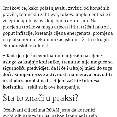
Troškovi će, kako pojašnjavaju, zavisiti od konačnih
pravila, tehničkih zahtjeva, rokova implementacije i
veleprodajnih uslova koji budu definisani. Na
procjenu troškova mogu utjecati i širi tržišni faktori,
poput inflacije, kretanja cijena energenata, promjena
na globalnom telekomunikacijskom tržištu i drugih
ekonomskih okolnosti.
–
Kada je riječ o eventualnom utjecaju na cijene
usluga za krajnje korisnike, trenutno nije moguće sa
sigurnošću predvidjeti da li će i u kojoj mjeri do toga
doći. Kompanija sve aktivnosti namjerava provoditi
u skladu s propisima i s ciljem zaštite interesa
korisnika
– rekli su iz ove kompanije.
Šta to znači u praksi?
Očekivani cilj režima ROAM jeste da korisnici
mobilnih usluga iz BiH, nakon ispunjenja svih