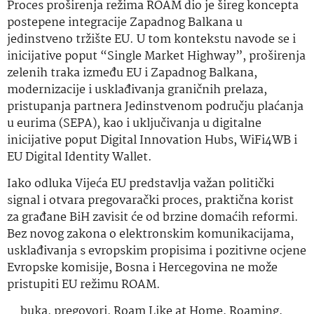
Proces proširenja režima ROAM dio je šireg koncepta
postepene integracije Zapadnog Balkana u
jedinstveno tržište EU. U tom kontekstu navode se i
inicijative poput “Single Market Highway”, proširenja
zelenih traka između EU i Zapadnog Balkana,
modernizacije i usklađivanja graničnih prelaza,
pristupanja partnera Jedinstvenom području plaćanja
u eurima (SEPA), kao i uključivanja u digitalne
inicijative poput Digital Innovation Hubs, WiFi4WB i
EU Digital Identity Wallet.
Iako odluka Vijeća EU predstavlja važan politički
signal i otvara pregovarački proces, praktična korist
za građane BiH zavisit će od brzine domaćih reformi.
Bez novog zakona o elektronskim komunikacijama,
usklađivanja s evropskim propisima i pozitivne ocjene
Evropske komisije, Bosna i Hercegovina ne može
pristupiti EU režimu ROAM.
buka
,
pregovori
,
Roam Like at Home
,
Roaming
,