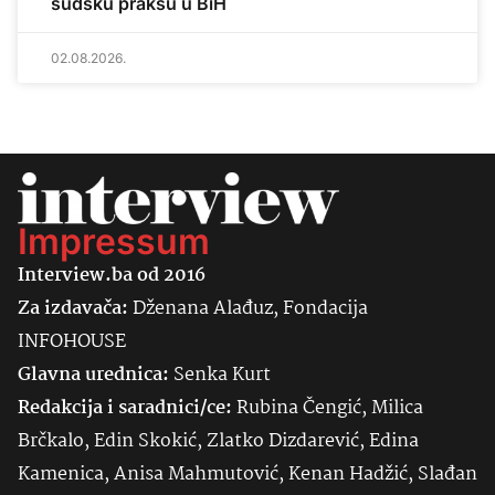
sudsku praksu u BiH
02.08.2026.
Impressum
Interview.ba od 2016
Za izdavača:
Dženana Alađuz, Fondacija
INFOHOUSE
Glavna urednica:
Senka
Kurt
Redakcija i saradnici/ce:
Rubina Čengić, Milica
Brčkalo, Edin Skokić, Zlatko Dizdarević, Edina
Kamenica, Anisa Mahmutović, Kenan Hadžić, Slađan