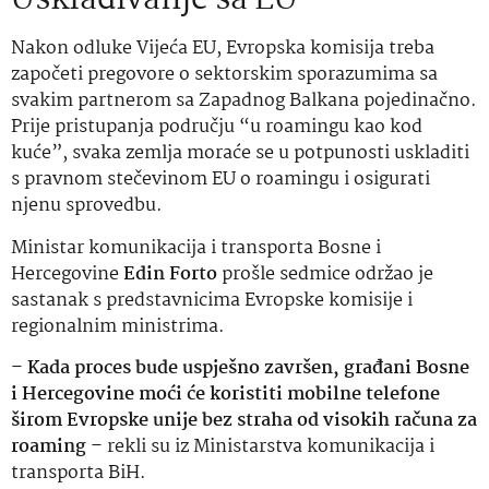
Usklađivanje sa EU
Nakon odluke Vijeća EU, Evropska komisija treba
započeti pregovore o sektorskim sporazumima sa
svakim partnerom sa Zapadnog Balkana pojedinačno.
Prije pristupanja području “u roamingu kao kod
kuće”, svaka zemlja moraće se u potpunosti uskladiti
s pravnom stečevinom EU o roamingu i osigurati
njenu sprovedbu.
Ministar komunikacija i transporta Bosne i
Hercegovine
Edin Forto
prošle sedmice održao je
sastanak s predstavnicima Evropske komisije i
regionalnim ministrima.
–
Kada proces bude uspješno završen, građani Bosne
i Hercegovine moći će koristiti mobilne telefone
širom Evropske unije bez straha od visokih računa za
roaming
– rekli su iz Ministarstva komunikacija i
transporta BiH.