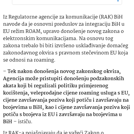
Iz Regulatorne agencije za komunikacije (RAK) BiH
navode da je osnovni preduslov za integraciju BiH u
EU režim ROAM, upravo donošenje novog zakona o
elektronskim komunikacijama. Na osnovu tog
zakona trebalo bi biti izvršeno usklađivanje domaćeg
zakonodavnog okvira s pravnom stečevinom EU koja
se odnosi na roaming.
–
Tek nakon donošenja novog zakonskog okvira,
Agencija može pristupiti donošenju podzakonskih
akata koji bi regulirali politiku primjerenog
korištenja, veleprodajne cijene roaming usluga s EU,
cijene završavanja poziva koji potiču i završavaju na
brojevima u BiH, kao i cijene završavanja poziva koji
potiču s brojeva iz EU i završavaju na brojevima u
BiH
– ističu.
Iz RAK-a pojašnjavaju da je važeći Zakon o