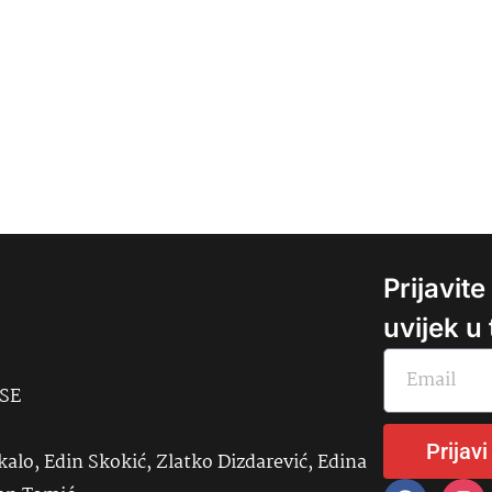
Prijavit
uvijek u
USE
Prijavi
kalo, Edin Skokić, Zlatko Dizdarević, Edina