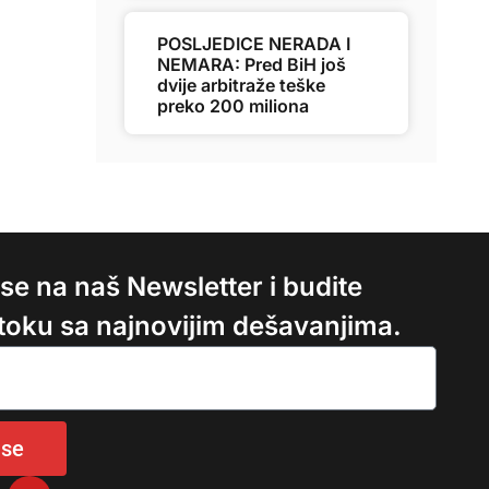
POSLJEDICE NERADA I
NEMARA: Pred BiH još
dvije arbitraže teške
preko 200 miliona
e se na naš Newsletter i budite
 toku sa najnovijim dešavanjima.
 se