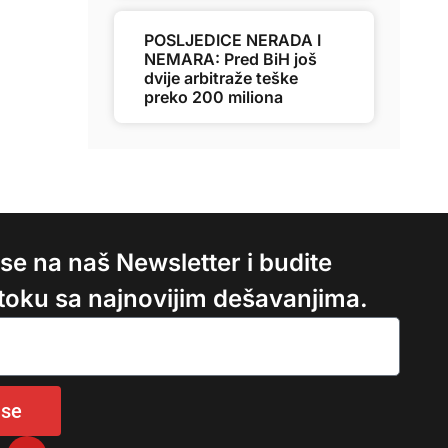
POSLJEDICE NERADA I
NEMARA: Pred BiH još
dvije arbitraže teške
preko 200 miliona
e se na naš Newsletter i budite
 toku sa najnovijim dešavanjima.
 se