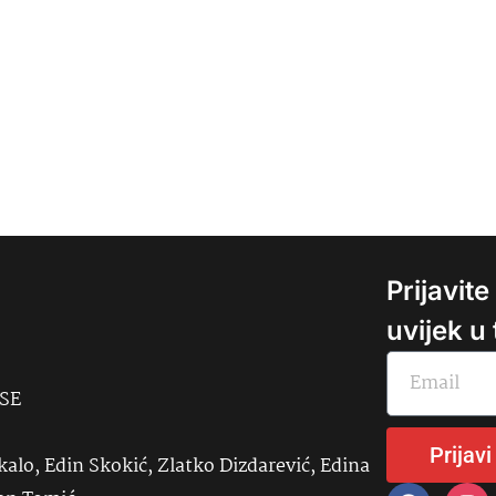
Prijavit
uvijek u
USE
Prijavi
kalo, Edin Skokić, Zlatko Dizdarević, Edina