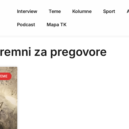
Interview
Teme
Kolumne
Sport
A
Podcast
Mapa TK
remni za pregovore
TEME