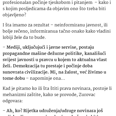
profesionalan počinje tjeskobom i pitanjem – kako i
s kojim posljedicama da objavim ono što treba biti
objavljeno?
I šta imamo za rezultat – neinformiranu javnost, ili
bolje rečeno, informiranua tačno onako kako vladini
lobiji žele da to bude.
–
Mediji, uključujući i javne servise, postaju
propagandne mašine dežurne politike, kanališući
svijest javnosti u pravcu u kojem to aktualna vlast
želi. Demokracija tu prestaje i počinje doba
sunovrata civilizacije. Mi, na žalost, već živimo u
tome dobu
– napominje ona…
Kad je pitamo ko ili šta štiti prava novinara, postoje li
mehanizmi zaštite, kako se provode, Zurovac
odgovara:
–
Ah, ko? Rijetka udruženja/udruge novinara još