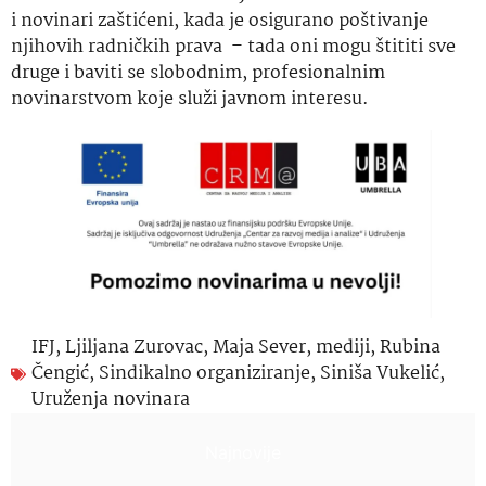
i novinari zaštićeni, kada je osigurano poštivanje
njihovih radničkih prava – tada oni mogu štititi sve
druge i baviti se slobodnim, profesionalnim
novinarstvom koje služi javnom interesu.
IFJ
,
Ljiljana Zurovac
,
Maja Sever
,
mediji
,
Rubina
Čengić
,
Sindikalno organiziranje
,
Siniša Vukelić
,
Uruženja novinara
Najnovije