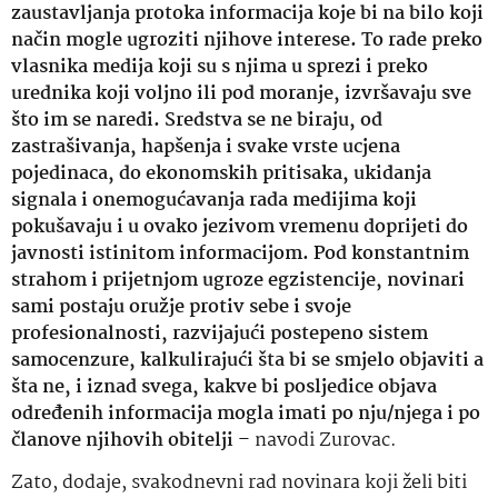
zaustavljanja protoka informacija koje bi na bilo koji
način mogle ugroziti njihove interese. To rade preko
vlasnika medija koji su s njima u sprezi i preko
urednika koji voljno ili pod moranje, izvršavaju sve
što im se naredi. Sredstva se ne biraju, od
zastrašivanja, hapšenja i svake vrste ucjena
pojedinaca, do ekonomskih pritisaka, ukidanja
signala i onemogućavanja rada medijima koji
pokušavaju i u ovako jezivom vremenu doprijeti do
javnosti istinitom informacijom. Pod konstantnim
strahom i prijetnjom ugroze egzistencije, novinari
sami postaju oružje protiv sebe i svoje
profesionalnosti, razvijajući postepeno sistem
samocenzure, kalkulirajući šta bi se smjelo objaviti a
šta ne, i iznad svega, kakve bi posljedice objava
određenih informacija mogla imati po nju/njega i po
članove njihovih obitelji
– navodi Zurovac.
Zato, dodaje, svakodnevni rad novinara koji želi biti