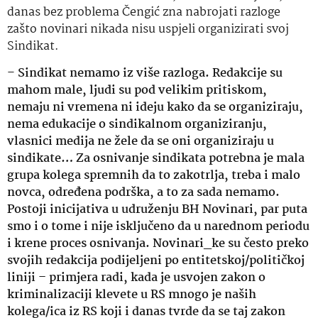
danas bez problema Čengić zna nabrojati razloge
zašto novinari nikada nisu uspjeli organizirati svoj
Sindikat.
–
Sindikat nemamo iz više razloga. Redakcije su
mahom male, ljudi su pod velikim pritiskom,
nemaju ni vremena ni ideju kako da se organiziraju,
nema edukacije o sindikalnom organiziranju,
vlasnici medija ne žele da se oni organiziraju u
sindikate… Za osnivanje sindikata potrebna je mala
grupa kolega spremnih da to zakotrlja, treba i malo
novca, određena podrška, a to za sada nemamo.
Postoji inicijativa u udruženju BH Novinari, par puta
smo i o tome i nije isključeno da u narednom periodu
i krene proces osnivanja. Novinari_ke su često preko
svojih redakcija podijeljeni po entitetskoj/političkoj
liniji – primjera radi, kada je usvojen zakon o
kriminalizaciji klevete u RS mnogo je naših
kolega/ica iz RS koji i danas tvrde da se taj zakon