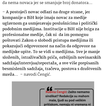
da nema novaca jer se smanjuje broj donatora…
–
A postojeći novac odlazi na druge strane, jer
kompanije u BiH koje imaju novac za medije
uglavnom ga usmjeravaju poslušnicima i politički
podobnim medijima. Institucije u BiH nije briga za
profesionalne medije, čak ni da im pomognu
poštovati Zakon o slobodi pristupa medijima ili
pokazujući odgovornost na način da odgovore na
medijske upite. To se vidi u medijima. Sve je manje
složenih, istraživačkih priča, ozbiljnih novinarskih
sadržaja/intervjua/reportaža, a sve više prepisanih
besmislenih sadržaja, tračeva, postova s društvenih
mreža
… – navodi Čengić.