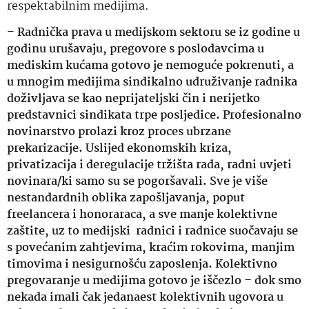
respektabilnim medijima.
–
Radnička prava u medijskom sektoru se iz godine u
godinu urušavaju, pregovore s poslodavcima u
mediskim kućama gotovo je nemoguće pokrenuti, a
u mnogim medijima sindikalno udruživanje radnika
doživljava se kao neprijateljski čin i nerijetko
predstavnici sindikata trpe posljedice. Profesionalno
novinarstvo prolazi kroz proces ubrzane
prekarizacije. Uslijed ekonomskih kriza,
privatizacija i deregulacije tržišta rada, radni uvjeti
novinara/ki samo su se pogoršavali. Sve je više
nestandardnih oblika zapošljavanja, poput
freelancera i honoraraca, a sve manje kolektivne
zaštite, uz to medijski radnici i radnice suočavaju se
s povećanim zahtjevima, kraćim rokovima, manjim
timovima i nesigurnošću zaposlenja. Kolektivno
pregovaranje u medijima gotovo je iščezlo – dok smo
nekada imali čak jedanaest kolektivnih ugovora u