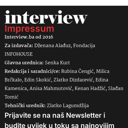
Impressum
Interview.ba od 2016
Za izdavača:
Dženana Alađuz, Fondacija
INFOHOUSE
Glavna urednica:
Senka
Kurt
Redakcija i saradnici/ce:
Rubina Čengić, Milica
Brčkalo, Edin Skokić, Zlatko Dizdarević, Edina
Kamenica, Anisa Mahmutović, Kenan Hadžić, Slađan
Tomić
Tehnički urednik:
Zlatko Lagumdžija
Prijavite se na naš Newsletter i
budite uvijek u toku sa najnovijim