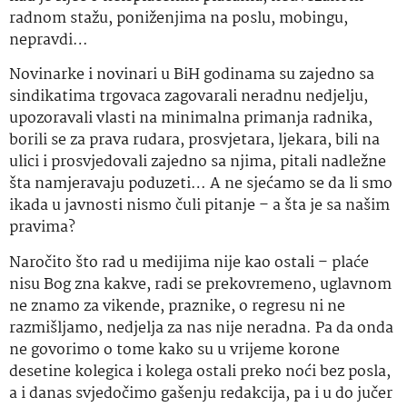
radnom stažu, poniženjima na poslu, mobingu,
nepravdi…
Novinarke i novinari u BiH godinama su zajedno sa
sindikatima trgovaca zagovarali neradnu nedjelju,
upozoravali vlasti na minimalna primanja radnika,
borili se za prava rudara, prosvjetara, ljekara, bili na
ulici i prosvjedovali zajedno sa njima, pitali nadležne
šta namjeravaju poduzeti… A ne sjećamo se da li smo
ikada u javnosti nismo čuli pitanje – a šta je sa našim
pravima?
Naročito što rad u medijima nije kao ostali – plaće
nisu Bog zna kakve, radi se prekovremeno, uglavnom
ne znamo za vikende, praznike, o regresu ni ne
razmišljamo, nedjelja za nas nije neradna. Pa da onda
ne govorimo o tome kako su u vrijeme korone
desetine kolegica i kolega ostali preko noći bez posla,
a i danas svjedočimo gašenju redakcija, pa i u do jučer