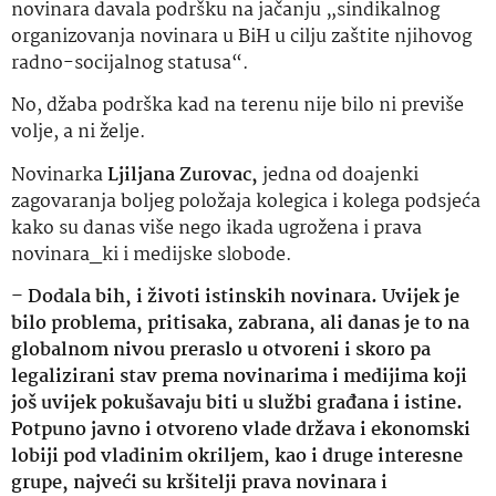
novinara davala podršku na jačanju „sindikalnog
organizovanja novinara u BiH u cilju zaštite njihovog
radno-socijalnog statusa“.
No, džaba podrška kad na terenu nije bilo ni previše
volje, a ni želje.
Novinarka
Ljiljana Zurovac,
jedna od doajenki
zagovaranja boljeg položaja kolegica i kolega podsjeća
kako su danas više nego ikada ugrožena i prava
novinara_ki i medijske slobode.
–
Dodala bih, i životi istinskih novinara. Uvijek je
bilo problema, pritisaka, zabrana, ali danas je to na
globalnom nivou preraslo u otvoreni i skoro pa
legalizirani stav prema novinarima i medijima koji
još uvijek pokušavaju biti u službi građana i istine.
Potpuno javno i otvoreno vlade država i ekonomski
lobiji pod vladinim okriljem, kao i druge interesne
grupe, najveći su kršitelji prava novinara i