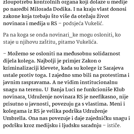
zloupotrebu kontrolnih organa koji dolaze u medije
po naredbi Milorada Dodika. I na kraju vlast donosi
zakone koja trebaju što više da otežaju život
novinara i medija u RS
– podsjeća Vukelić.
Pa na koga se onda novinari_ke mogu osloniti, ko
staje u njihovu zaštitu, pitamo Vukelića.
–
Možemo se osloniti na međusobnu solidarnost
dijela kolega. Najbolji je primjer Zakon o
kriminalizaciji klevete, kada su kolege iz Sarajeva
ustale protiv toga. I zajedno smo bili na protestima i
javnim raspravama. A ne vidim institucionalnu
snagu na terenu. U Banja Luci ne funkcioniše Klub
novinara, Udruženje novinara RS je neefikasno, nije
prisutno u javnosti, povezuju ga s vlastima. Meni i
kolegama iz RS je velika podrška Udruženje
Umbrella. Ona nas povezuje i daje zajedničku snagu i
podršku kroz medijsku i ljudsku saradnju
– ističe.