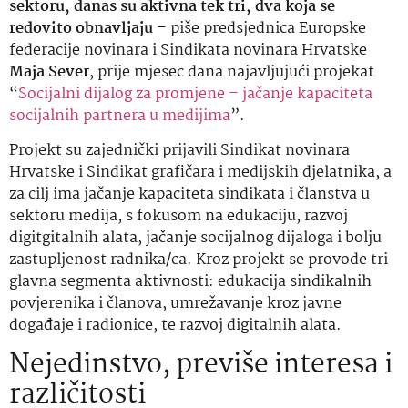
sektoru, danas su aktivna tek tri, dva koja se
redovito obnavljaju
– piše predsjednica Europske
federacije novinara i Sindikata novinara Hrvatske
Maja Sever
, prije mjesec dana najavljujući projekat
“
Socijalni dijalog za promjene – jačanje kapaciteta
socijalnih partnera u medijima
”.
Projekt su zajednički prijavili Sindikat novinara
Hrvatske i Sindikat grafičara i medijskih djelatnika, a
za cilj ima jačanje kapaciteta sindikata i članstva u
sektoru medija, s fokusom na edukaciju, razvoj
digitgitalnih alata, jačanje socijalnog dijaloga i bolju
zastupljenost radnika/ca. Kroz projekt se provode tri
glavna segmenta aktivnosti: edukacija sindikalnih
povjerenika i članova, umrežavanje kroz javne
događaje i radionice, te razvoj digitalnih alata.
Nejedinstvo, previše interesa i
različitosti