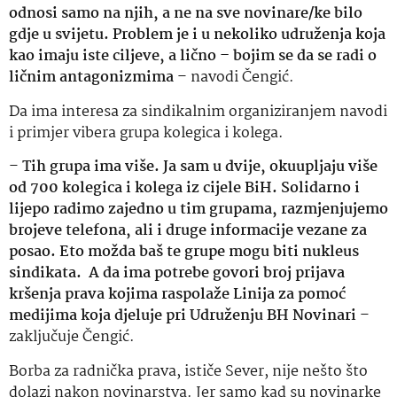
odnosi samo na njih, a ne na sve novinare/ke bilo
gdje u svijetu. Problem je i u nekoliko udruženja koja
kao imaju iste ciljeve, a lično – bojim se da se radi o
ličnim antagonizmima
– navodi Čengić.
Da ima interesa za sindikalnim organiziranjem navodi
i primjer vibera grupa kolegica i kolega.
–
Tih grupa ima više. Ja sam u dvije, okuupljaju više
od 700 kolegica i kolega iz cijele BiH. Solidarno i
lijepo radimo zajedno u tim grupama, razmjenjujemo
brojeve telefona, ali i druge informacije vezane za
posao. Eto možda baš te grupe mogu biti nukleus
sindikata. A da ima potrebe govori broj prijava
kršenja prava kojima raspolaže Linija za pomoć
medijima koja djeluje pri Udruženju BH Novinari
–
zaključuje Čengić.
Borba za radnička prava, ističe Sever, nije nešto što
dolazi nakon novinarstva. Jer samo kad su novinarke