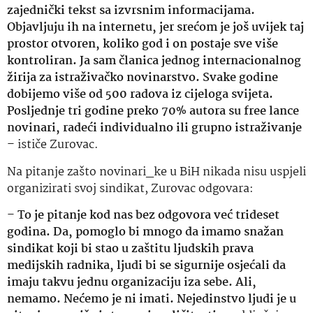
zajednički tekst sa izvrsnim informacijama.
Objavljuju ih na internetu, jer srećom je još uvijek taj
prostor otvoren, koliko god i on postaje sve više
kontroliran. Ja sam članica jednog internacionalnog
žirija za istraživačko novinarstvo. Svake godine
dobijemo više od 500 radova iz cijeloga svijeta.
Posljednje tri godine preko 70% autora su free lance
novinari, radeći individualno ili grupno istraživanje
– ističe Zurovac.
Na pitanje zašto novinari_ke u BiH nikada nisu uspjeli
organizirati svoj sindikat, Zurovac odgovara:
–
To je pitanje kod nas bez odgovora već trideset
godina. Da, pomoglo bi mnogo da imamo snažan
sindikat koji bi stao u zaštitu ljudskih prava
medijskih radnika, ljudi bi se sigurnije osjećali da
imaju takvu jednu organizaciju iza sebe.
Ali,
nemamo. Nećemo je ni imati. Nejedinstvo ljudi je u