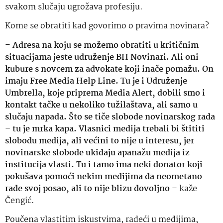
svakom slučaju ugrožava profesiju.
Kome se obratiti kad govorimo o pravima novinara?
–
Adresa na koju se možemo obratiti u kritičnim
situacijama jeste udruženje BH Novinari. Ali oni
kubure s novcem za advokate koji inače pomažu. On
imaju Free Media Help Line. Tu je i Udruženje
Umbrella, koje priprema Media Alert, dobili smo i
kontakt tačke u nekoliko tužilaštava, ali samo u
slučaju napada. Što se tiče slobode novinarskog rada
– tu je mrka kapa. Vlasnici medija trebali bi štititi
slobodu medija, ali većini to nije u interesu, jer
novinarske slobode ukidaju apanažu medija iz
institucija vlasti. Tu i tamo ima neki donator koji
pokušava pomoći nekim medijima da neometano
rade svoj posao, ali to nije blizu dovoljno
– kaže
Čengić.
Poučena vlastitim iskustvima, radeći u medijima,