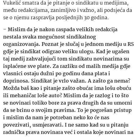
Vukelić smatra da je pitanje o sindikatu u medijima,
među redakcijama, zanimljivo i važno, ali podsjeća da
se o njemu raspravlja posljednjih 30 godina.
–
Mislim da je nakon raspada velikih redakcija
nestala svaka mogućnost sindikalnog
organizovanja. Poznat je slučaj u jednom mediju u RS
gdje je sindikat odigrao veliku ulogu. Kad je ugašen
taj medij zahvaljujući tom sindikatu novinarima su
isplaćene sve plate. Za razliku od malih medija gdje
vlasnici ostaju dužni po godinu dana plata i
doprinosa. Sindikat je vrlo važan. A zašto ga nema?
Možda baš kao i pitanje zašto obućar ima lošu obuću
ili mehaničar loše auto? Mislim da je razlog i to što
se novinari toliko bore za prava drugih da su umorni
da se brinu o svojim pravima. To je pogrešan pristup
i mislim da nam je potreban neko ko će nas
povezivati, usmjeravati. I ne samo kad su u pitanju
radnička prava novinara već i ostala koje novinari na