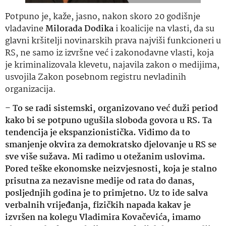
Potpuno je, kaže, jasno, nakon skoro 20 godišnje
vladavine
Milorada Dodika
i koalicije na vlasti, da su
glavni kršitelji novinarskih prava najviši funkcioneri u
RS, ne samo iz izvršne već i zakonodavne vlasti, koja
je kriminalizovala klevetu, najavila zakon o medijima,
usvojila Zakon posebnom registru nevladinih
organizacija.
–
To se radi sistemski, organizovano već duži period
kako bi se potpuno ugušila sloboda govora u RS. Ta
tendencija je ekspanzionistička. Vidimo da to
smanjenje okvira za demokratsko djelovanje u RS se
sve više sužava. Mi radimo u otežanim uslovima.
Pored teške ekonomske neizvjesnosti, koja je stalno
prisutna za nezavisne medije od rata do danas,
posljednjih godina je to primjetno. Uz to ide salva
verbalnih vrijeđanja, fizičkih napada kakav je
izvršen na kolegu Vladimira Kovačevića, imamo