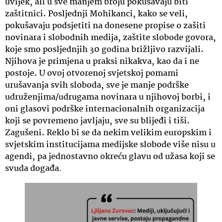
uvijek, ali u sve manjem broju pokušavaju biti
zaštitnici. Posljednji Mohikanci, kako se veli,
pokušavaju podsjetiti na donesene propise o zašiti
novinara i slobodnih medija, zaštite slobode govora,
koje smo posljednjih 30 godina brižljivo razvijali.
Njihova je primjena u praksi nikakva, kao da i ne
postoje. U ovoj otvorenoj svjetskoj pomami
urušavanja svih sloboda, sve je manje podrške
udruženjima/udrugama novinara u njihovoj borbi, i
oni glasovi podrške internacionalnih organizacija
koji se povremeno javljaju, sve su blijeđi i tiši.
Zagušeni. Reklo bi se da nekim velikim europskim i
svjetskim institucijama medijske slobode više nisu u
agendi, pa jednostavno okreću glavu od užasa koji se
svuda događa
.