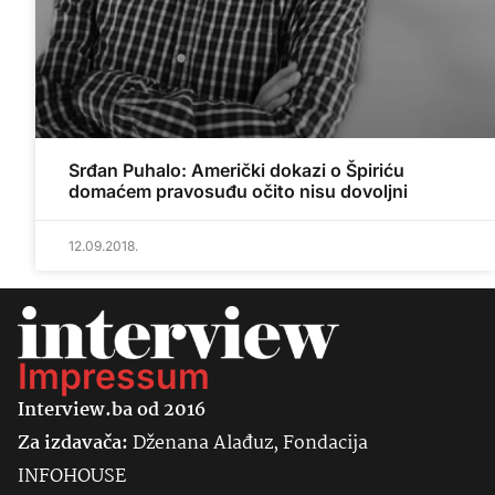
Srđan Puhalo: Američki dokazi o Špiriću
domaćem pravosuđu očito nisu dovoljni
12.09.2018.
Impressum
Interview.ba od 2016
Za izdavača:
Dženana Alađuz, Fondacija
INFOHOUSE