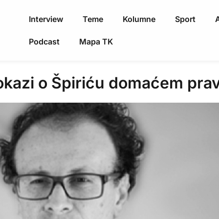
Interview
Teme
Kolumne
Sport
A
Podcast
Mapa TK
okazi o Špiriću domaćem prav