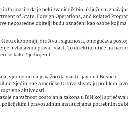
 informacije da je neki zvaničnik bio uključen u značajn
artment of State, Foreign Operations, and Related Progra
egove neposredne obitelji budu označeni kao osobe kojima 
 štetu ekonomiji, društvu i sigurnosti, omogućava postoj
nje u vladavinu prava i vlast. To direktno utiče na nacio
terese kako Sjedinjenih
a, vjerujemo da je važno da vlasti i javnost Bosne i
biljno Sjedinjene Američke Države
shvataju
problem javn
oruptivne aktivnosti.
azuje na važnost postojanja zakona u BiH koji sprječavaj
 policijskim i pravosudnim institucijama potrebnim za bi