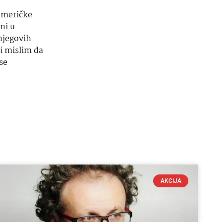
 Američke
ni u
njegovih
i mislim da
se
AKCIJA