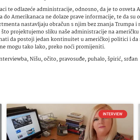
ci te odlazeće administracije, odnosno, da je to osveta
a do Amerikanaca ne dolaze prave informacije, te da su o
artmenta nastavljaju obračun s njim bez znanja Trumpa i 
e što
projektujemo
sliku naše administracije na američku 
ati da postoji jedan kontinuitet u američkoj politici i da 
e mogu tako lako, preko noći promijeniti.
interviewba
,
Nišu
,
očito
,
pravosuđe
,
puhalo
,
špirić
,
srđan
INTERVIEW