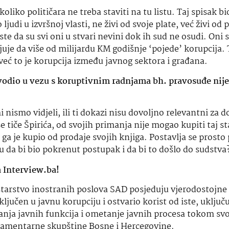
i koliko političara ne treba staviti na tu listu. Taj spisak 
ljudi u izvršnoj vlasti, ne živi od svoje plate, već živi od
e da su svi oni u stvari nevini dok ih sud ne osudi. Oni 
juje
da više od milijardu KM godišnje ‘pojede’ korupcija. 
 već to je korupcija između javnog sektora i građana.
ovodio u vezu s koruptivnim radnjama
bh
. pravosuđe nij
nismo vidjeli, ili ti dokazi nisu dovoljno relevantni za 
se tiče Špirića, od svojih primanja nije mogao kupiti taj s
a je kupio od prodaje svojih knjiga. Postavlja se prosto 
u da bi bio pokrenut postupak i da bi to došlo do sudstva
 Interview.ba!
tarstvo inostranih poslova SAD posjeduju vjerodostojne
ljučen u javnu korupciju i ostvario korist od iste, uključu
anja
javnih funkcija i ometanje javnih procesa
tokom sv
amentarne skupštine Bosne i Hercegovine.