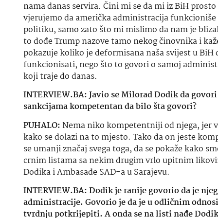
nama danas servira. Čini mi se da mi iz BiH prosto
vjerujemo da američka administracija
funkcioniše
politiku, samo zato što mi mislimo da nam je bliza
to dođe Trump nazove tamo nekog činovnika i kaž
pokazuje koliko je
deformisana
naša svijest u BiH
funkcionisati
, nego što to govori o samoj administr
koji traje do danas.
INTERVIEW.BA: Javio se Milorad Dodik da govori o
sankcijama kompetentan da bilo
šta
govori?
PUHALO:
Nema
niko
kompetentniji od njega, jer v
kako se dolazi na to mjesto. Tako da on jeste komp
se umanji značaj svega toga, da se pokaže kako smo 
crnim listama
sa
nekim drugim vrlo upitnim likovima
Dodika i Ambasade SAD-a u Sarajevu.
INTERVIEW.BA: Dodik je ranije govorio da je njeg
administracije. Govorio je da je u odličnim odno
tvrdnju potkrijepiti. A onda se na listi
nađe
Dodi