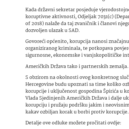
Kada državni sekretar posjeduje vjerodostojne
koruptivne aktivnosti, Odjeljak 7031(c) (Dep
of 2018) nalaže da taj zvaničnik i članovi nj
dozvoljen ulazak u SAD.
Govoreći općenito, korupcija nanosi značajnu
organiziranog kriminala, te potkopava povjere
sigurnosne, ekonomske i vanjskopolitičke in
Američkih Država tako i partnerskih zemalja.
S obzirom na okolnosti ovog konkretnog slučaj
Hercegovine budu upoznati
sa time
koliko oz
korupcije i uključenost gospodina Špirića u k
Vlada Sjedinjenih Američkih Država i dalje uk
korupciju i pružaju podršku jakim i neovisnim
kakav ozbiljan korak u borbi protiv korupcije.
Detalje ove odluke možete pročitati ovdje: