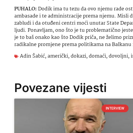
PUHALO:
Dodik ima tu tezu da ovo njemu rade osta
ambasade i te administracije prema njemu. Misli d
zabludi i da otuđeni centri moći unutar State Dep
ljudi. Ponavljam, ono što je tu problematično jest
je to baš onako kao što Dodik priča, ne želimo prizn
radikalne promjene prema politikama na Balkanu n
Adin Šabić
,
američki
,
dokazi
,
domaći
,
dovoljni
,
Povezane vijesti
INTERVIEW