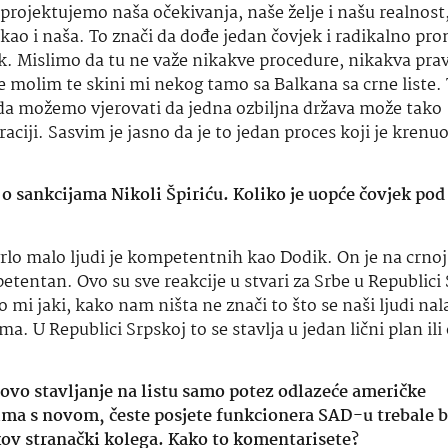
projektujemo
naša očekivanja, naše želje i našu realnost,
kao i naša. To znači da dođe jedan čovjek i radikalno pro
k. Mislimo da tu ne važe nikakve procedure, nikakva pravi
e molim te skini mi nekog tamo
sa Balkana
sa crne
liste.
 da možemo vjerovati da jedna ozbiljna država može tako
aciji. Sasvim je jasno da je to jedan proces koji je krenu
 sankcijama Nikoli Špiriću. Koliko je uopće čovjek pod
rlo malo ljudi je kompetentnih kao Dodik. On je na crnoj l
etentan. Ovo su sve reakcije u stvari za Srbe u Republici
mi jaki, kako nam ništa ne znači to što se naši ljudi nal
. U Republici Srpskoj to se stavlja u jedan lični plan il
ovo stavljanje na listu samo potez odlazeće američke
sima s novom, česte posjete funkcionera SAD-u trebale b
kov
stranački kolega. Kako to
komentarisete
?