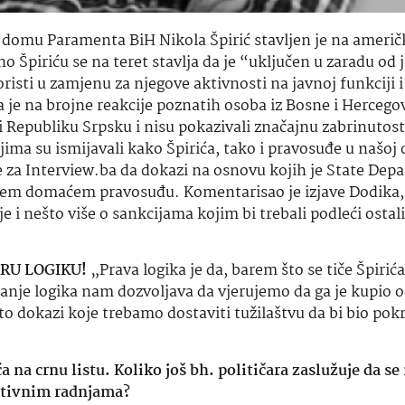
domu Paramenta BiH Nikola Špirić stavljen je na američ
 Špiriću se na teret stavlja da je “uključen u zaradu od 
oristi u zamjenu za njegove aktivnosti na javnoj funkciji 
 je na brojne reakcije poznatih osoba iz Bosne i Hercego
i Republiku Srpsku i nisu pokazivali značajnu zabrinutost
jima su ismijavali kako Špirića, tako i pravosuđe u našoj 
 je za Interview.ba da dokazi na osnovu kojih je State De
ašem domaćem pravosuđu. Komentarisao je izjave Dodika,
e i nešto više o sankcijama kojim bi trebali podleći ostali 
RU LOGIKU!
„Prava logika je da, barem što se tiče Špirića
manje logika nam dozvoljava da vjerujemo da ga je kupio 
u to dokazi koje trebamo dostaviti tužilaštvu da bi bio pok
 na crnu listu. Koliko još
bh
. političara zaslužuje da se
uptivnim radnjama?