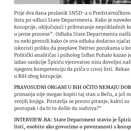
Prije dva dana poslanik SNSD-a u Predstavničkom 
listu po odluci State Departmenta. Kako je navedeno
korupcije, uključujući i prihvatanje neprikladnih k
u javne procese”. Odluka State Departmenta naišla
su neki govorili kako će ova odluka dodatno ojačat
iskoristi priliku da preplave Twitter porukama u ko
Politički analitičar i psiholog Srđan Puhalo kazao
izdao sankcije Špiriću vjerovatno nisu dovoljni n
njegovu kompetenciju da priča o crnoj listi. Rekao j
u BiH zbog korupcije.
PRAVOSUDNI ORGANI U BiH OČITO NEMAJU DOB
primanja nije mogao kupiti taj stan u Beču, a još 
svojih knjiga. Postavlja se prosto pitanje, kakvi s
postupak i da bi to došlo do sudstva?“
INTERVIEW.BA: State Department stavio je Špirića
listi, osobito ako govorimo o povezanosti s kor