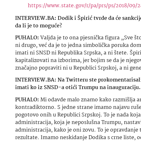
https://www.state.gov/r/pa/
prs
/
ps
/2018/09/
INTERVIEW.BA: Dodik i Špirić tvrde da će sankci
da li je to moguće?
PUHALO:
Valjda je to ona pjesnička figura „Sve što
ni drugo, već da je to jedna simbolička poruka dom
imati ni SNSD ni Republika Srpska, a ni štete. Špi
kapitalizovati
na izborima, jer bojim se da je njego
značajno popraviti ni u Republici Srpskoj, a ni gen
INTERVIEW.BA: Na Twitteru ste
prokomentarisal
imati
ko
iz SNSD-a otići Trumpu na inauguraciju. Č
PUHALO:
Mi
odavde
malo znamo kako razmišlja 
kontradiktorno. S jedne strane imamo najavu rušen
pogotovo onih u Republici Srpskoj. To je nada koja
administracija, koja je neposlušna Trumpu, nastavl
administracija, kako je oni zovu. To je opravdanje
rezultate. Imamo neskidanje Dodika s crne liste, o