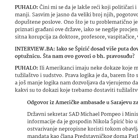
PUHALO:
Čini mi se da je lakše reći koji političari 
manji. Sasvim je jasno da veliki broj njih, pogotovo 
dopuštene poslove. Ono što je tu problematično jest
priznati građani ove države, iako se negdje
procjen
sitna korupcija za doktore, profesore,
vaspitačice
,
INTERVIEW.BA: Iako se Špirić dosad više puta d
optužnicu.
Šta
nam ovo govori o
bh
. pravosuđu?
PUHALO:
Ili Amerikanci imaju neke dokaze koje mi 
tužilaštvo i sudstvo. Prava logika je da, barem što 
a još manje logika nam dozvoljava da vjerujemo da g
kakvi su to dokazi koje trebamo dostaviti tužilaštv
Odgovor iz Američke ambasade u Sarajevu za
Državni sekretar SAD Michael Pompeo i Minis
informacije da je gospodin Nikola Špirić bio uk
ostvarivanje nepropisne koristi
tokom obavlj
mandata kao člana Predstavničkog doma Parl