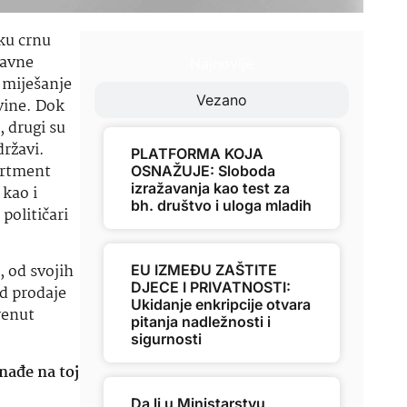
ku crnu
javne
Najnovije
i miješanje
Vezano
vine. Dok
, drugi su
državi.
PLATFORMA KOJA
partment
OSNAŽUJE: Sloboda
izražavanja kao test za
 kao i
bh. društvo i uloga mladih
političari
, od svojih
EU IZMEĐU ZAŠTITE
DJECE I PRIVATNOSTI:
od prodaje
Ukidanje enkripcije otvara
renut
pitanja nadležnosti i
sigurnosti
 nađe na toj
Da li u Ministarstvu