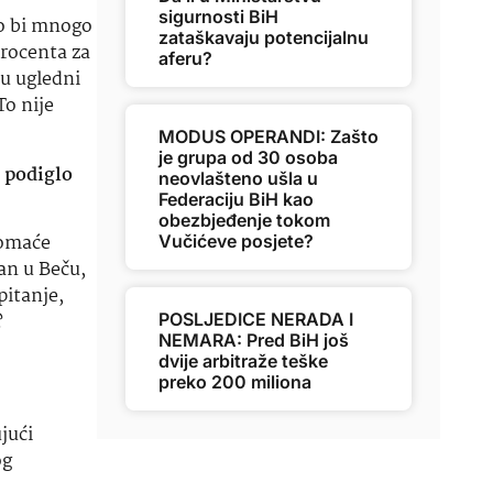
sigurnosti BiH
bio bi mnogo
zataškavaju potencijalnu
 procenta za
aferu?
su ugledni
To nije
MODUS OPERANDI: Zašto
je grupa od 30 osoba
e podiglo
neovlašteno ušla u
Federaciju BiH kao
obezbjeđenje tokom
domaće
Vučićeve posjete?
tan u Beču,
pitanje,
?
POSLJEDICE NERADA I
NEMARA: Pred BiH još
dvije arbitraže teške
preko 200 miliona
jući
og