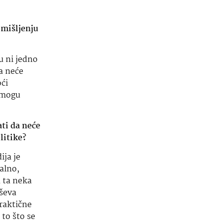
 mišljenju
u ni jedno
a neće
oći
e mogu
ati da neće
litike?
ja je
alno,
a ta neka
ševa
praktične
 to što se