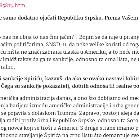
285813.htm
je samo dodatno ojačati Republiku Srpsku. Prema Vašem
 nas ne ubija to nas čini jačim“. Bojim se da nije u pitanj
aćim političarima, SNSD-u, da neke velike koristi od tog
riću ništa ne znači zabrana ulaska u Ameriku, a to neće m
v imidž takav da ga te sankcije, odnosno ta crna lista, n
eralno.
i
sankcije Špiriću, kazavši da ako se ovako nastavi lobir
ega su sankcije pokazatelj, dobrih odnosa ili realne po
američka
administracija
danas, a ono što
dobijamo
od medi
ja barijera između američke administracije i Srba gener
 se pojavila s dolaskom Trumpa. Zapravo, postoji ideja d
ja raditi protiv Srba i Republike Srpske, odnosno ta
Soro
 tog novca koji se troši u Americi. S druge strane imamo 
dnosno stavljanje Špirića na crnu listu što
demantuje
sve