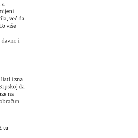
 a
mijeni
la, već da
 To više
o davno i
isti i zna
 Srpskoj da
aze na
i obračun
i tu