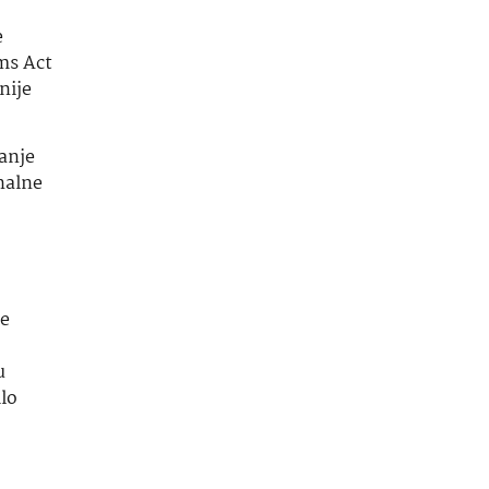
e
ms Act
nije
anje
nalne
e
u
lo