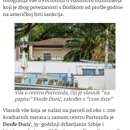
fotografija vile u Portorožu u vlasništvu biznismena
koji je zbog povezanosti s Dodikom od prošle godine
na američkoj listi sankcija.
Vila u centru Portoroža, čiji je vlasnik “na
papiru” Đorđe Đurić, također s “crne liste”
Vlasnik vile koja se nalazi na parceli od oko 1.200
kvadratnih metara u samom centru Portoroža je
Đorđe Đurić
, 35-godišnji državljanin Srbije i