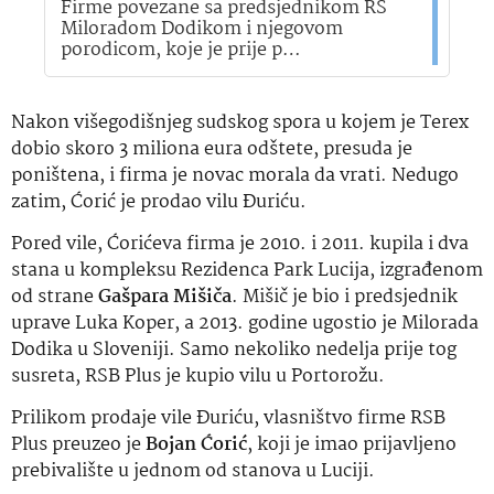
Firme povezane sa predsjednikom RS
Miloradom Dodikom i njegovom
porodicom, koje je prije p…
Nakon višegodišnjeg sudskog spora u kojem je Terex
dobio skoro 3 miliona eura odštete, presuda je
poništena, i firma je novac morala da vrati. Nedugo
zatim, Ćorić je prodao vilu Đuriću.
Pored vile, Ćorićeva firma je 2010. i 2011. kupila i dva
stana u kompleksu Rezidenca Park Lucija, izgrađenom
od strane
Gašpara Mišiča
. Mišič je bio i predsjednik
uprave Luka Koper, a 2013. godine ugostio je Milorada
Dodika u Sloveniji. Samo nekoliko nedelja prije tog
susreta, RSB Plus je kupio vilu u Portorožu.
Prilikom prodaje vile Đuriću, vlasništvo firme RSB
Plus preuzeo je
Bojan Ćorić
, koji je imao prijavljeno
prebivalište u jednom od stanova u Luciji.