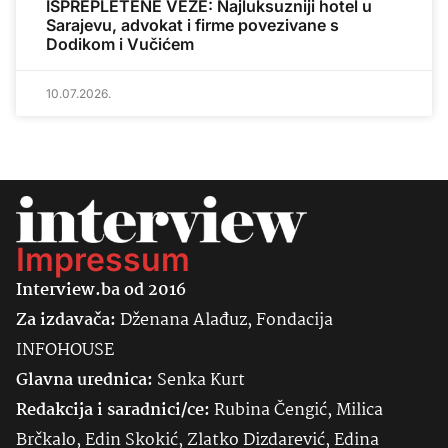
ISPREPLETENE VEZE: Najluksuzniji hotel u
Sarajevu, advokat i firme povezivane s
Dodikom i Vučićem
10.07.2026.
Impressum
Interview.ba od 2016
Za izdavača:
Dženana Alađuz, Fondacija
INFOHOUSE
Glavna urednica:
Senka
Kurt
Redakcija i saradnici/ce:
Rubina Čengić, Milica
Brčkalo, Edin Skokić, Zlatko Dizdarević, Edina