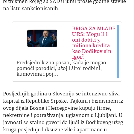
biznismen kojeg su SAD u junu prošle godine stavile
na listu sankcionisanih.
BRIGA ZA MLADE
U RS: Mogu li i
oni dobiti 3
miliona kredita
kao Dodikov sin
Igor?
Predsjednik zna posao, kada je mogao
pomoći porodici, užoj i široj rodbini,
kumovima i poj…
Posljednjih godina u Sloveniju se intenzivno sliva
kapital iz Republike Srpske. Tajkuni i biznismeni iz
ovog dijela Bosne i Hercegovine kupuju firme,
nekretnine i potraživanja, uglavnom u Ljubljani. U
javnosti se stalno govori da ljudi iz Dodikovog užeg
kruga posjeduju luksuzne vile i apartmane u