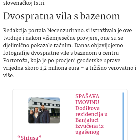
slovenačkoj Istri.
Dvospratna vila s bazenom
Redakcija portala Necenzurirano.si istraživala je ove
tvrdnje i nakon višemjesečne provjere, one su se
djelimično pokazale tačnim. Danas objavljujemo
fotografije dvospratne vile s bazenom u centru
Portoroža, koja je po procjeni geodetske uprave
vrijedna skoro 1,2 miliona eura – a tržišno verovatno i
više.
SPAŠAVA
IMOVINU
Dodikova
rezidencija u
Banjaluci
izvučena iz
ugašenog
“Siriusa”