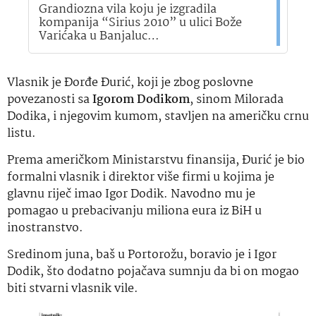
Grandiozna vila koju je izgradila
kompanija “Sirius 2010” u ulici Bože
Varićaka u Banjaluc…
Vlasnik je Đorđe Đurić, koji je zbog poslovne
povezanosti sa
Igorom Dodikom
, sinom Milorada
Dodika, i njegovim kumom, stavljen na američku crnu
listu.
Prema američkom Ministarstvu finansija, Đurić je bio
formalni vlasnik i direktor više firmi u kojima je
glavnu riječ imao Igor Dodik. Navodno mu je
pomagao u prebacivanju miliona eura iz BiH u
inostranstvo.
Sredinom juna, baš u Portorožu, boravio je i Igor
Dodik, što dodatno pojačava sumnju da bi on mogao
biti stvarni vlasnik vile.