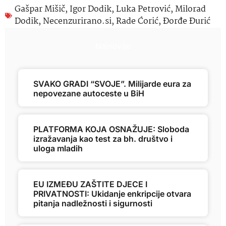
Gašpar Mišič
,
Igor Dodik
,
Luka Petrović
,
Milorad
Dodik
,
Necenzurirano.si
,
Rade Ćorić
,
Đorđe Đurić
Najnovije
SVAKO GRADI “SVOJE”. Milijarde eura za
nepovezane autoceste u BiH
PLATFORMA KOJA OSNAŽUJE: Sloboda
izražavanja kao test za bh. društvo i
uloga mladih
EU IZMEĐU ZAŠTITE DJECE I
PRIVATNOSTI: Ukidanje enkripcije otvara
pitanja nadležnosti i sigurnosti