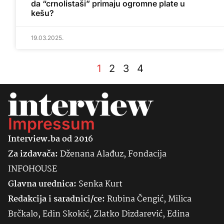
da “crnolistaši” primaju ogromne plate u
kešu?
19.03.2025.
1
2
3
4
Impressum
Interview.ba od 2016
Za izdavača:
Dženana Alađuz, Fondacija
INFOHOUSE
Glavna urednica:
Senka
Kurt
Redakcija i saradnici/ce:
Rubina Čengić, Milica
Brčkalo, Edin Skokić, Zlatko Dizdarević, Edina