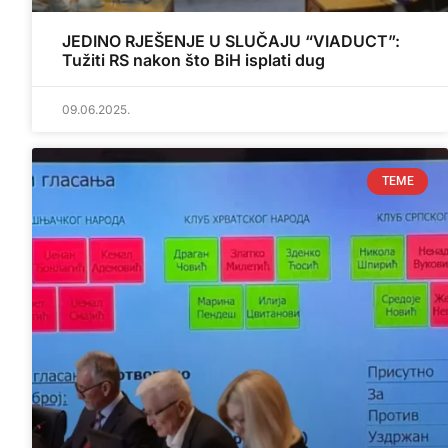
JEDINO RJEŠENJE U SLUČAJU “VIADUCT”:
Tužiti RS nakon što BiH isplati dug
09.06.2025.
TEME