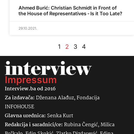
Ahmed Burić: Christian Schmidt in Front of
the House of Representatives - Is it Too Late?
29.10.2021.
1
2
3
4
Impressum
Interview.ba od 2016
Za izdavača:
Dženana Alađuz, Fondacija
INFOHOUSE
Glavna urednica:
Senka
Kurt
Redakcija i saradnici/ce:
Rubina Čengić, Milica
Brčkalo, Edin Skokić, Zlatko Dizdarević, Edina