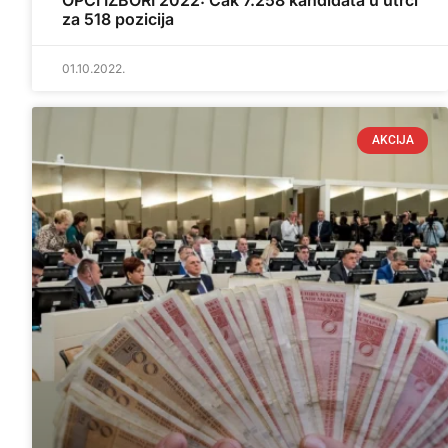
OPĆI IZBORI 2022: Čak 7.258 kandidata u utrci
za 518 pozicija
01.10.2022.
AKCIJA