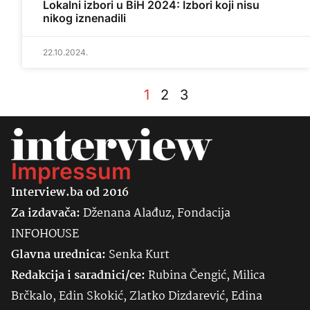
Lokalni izbori u BiH 2024: Izbori koji nisu
nikog iznenadili
22.10.2024.
1
2
3
Impressum
Interview.ba od 2016
Za izdavača:
Dženana Alađuz, Fondacija
INFOHOUSE
Glavna urednica:
Senka
Kurt
Redakcija i saradnici/ce:
Rubina Čengić, Milica
Brčkalo, Edin Skokić, Zlatko Dizdarević, Edina