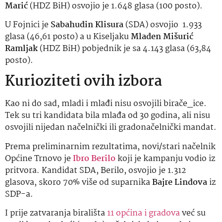
Marić
(HDZ BiH) osvojio je 1.648 glasa (100 posto).
U Fojnici je
Sabahudin Klisura
(SDA) osvojio 1.933
glasa (46,61 posto) a u Kiseljaku
Mladen Mišurić
Ramljak
(HDZ BiH) pobjednik je sa 4.143 glasa (63,84
posto).
Kurioziteti ovih izbora
Kao ni do sad, mladi i mlađi nisu osvojili birače_ice.
Tek su tri kandidata bila mlađa od 30 godina, ali nisu
osvojili nijedan načelnički ili gradonačelnički mandat.
Prema preliminarnim rezultatima, novi/stari načelnik
Općine Trnovo je
Ibro Berilo
koji je kampanju vodio iz
pritvora. Kandidat SDA, Berilo, osvojio je 1.312
glasova, skoro 70% više od suparnika
Bajre Lindova
iz
SDP-a.
I prije zatvaranja birališta
11 općina i gradova
već su