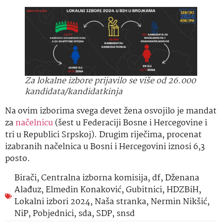
Za lokalne izbore prijavilo se više od 26.000
kandidata/kandidatkinja
Na ovim izborima svega devet žena osvojilo je mandat
za
načelnicu
(šest u Federaciji Bosne i Hercegovine i
tri u Republici Srpskoj). Drugim riječima, procenat
izabranih načelnica u Bosni i Hercegovini iznosi 6,3
posto.
Birači
,
Centralna izborna komisija
,
df
,
Dženana
Alađuz
,
Elmedin Konaković
,
Gubitnici
,
HDZBiH
,
Lokalni izbori 2024
,
Naša stranka
,
Nermin Nikšić
,
NiP
,
Pobjednici
,
sda
,
SDP
,
snsd