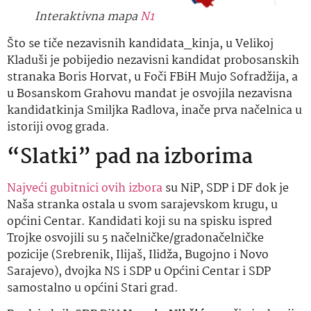
Interaktivna mapa
N1
Što se tiče nezavisnih kandidata_kinja, u Velikoj
Kladuši je pobijedio nezavisni kandidat probosanskih
stranaka Boris Horvat, u Foči FBiH Mujo Sofradžija, a
u Bosanskom Grahovu mandat je osvojila nezavisna
kandidatkinja Smiljka Radlova, inače prva načelnica u
istoriji ovog grada.
“Slatki” pad na izborima
Najveći gubitnici ovih izbora
su NiP, SDP i DF dok je
Naša stranka ostala u svom sarajevskom krugu, u
općini Centar. Kandidati koji su na spisku ispred
Trojke osvojili su 5 načelničke/gradonačelničke
pozicije (Srebrenik, Ilijaš, Ilidža, Bugojno i Novo
Sarajevo), dvojka NS i SDP u Općini Centar i SDP
samostalno u općini Stari grad.