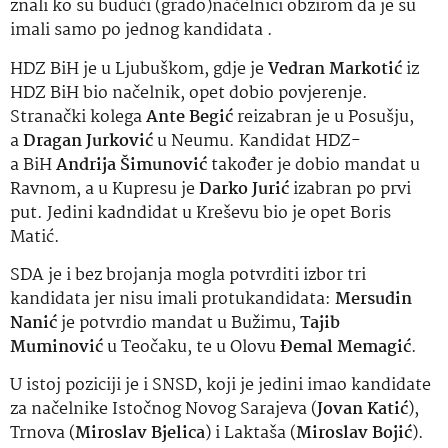
znali ko su budući (grado)načelnici obzirom da je su
imali samo po jednog kandidata .
HDZ BiH je u Ljubuškom, gdje je
Vedran Markotić
iz
HDZ BiH bio načelnik, opet dobio povjerenje.
Stranački kolega
Ante Begić
reizabran je u Posušju,
a
Dragan Jurković
u Neumu. Kandidat HDZ-
a BiH
Andrija Šimunović
također je dobio mandat u
Ravnom, a u Kupresu je
Darko Jurić
izabran po prvi
put. Jedini kadndidat u Kreševu bio je opet Boris
Matić.
SDA je i bez brojanja mogla potvrditi izbor tri
kandidata jer nisu imali protukandidata:
Mersudin
Nanić
je potvrdio mandat u Bužimu,
Tajib
Muminović
u Teočaku, te u Olovu
Đemal Memagić
.
U istoj poziciji je i SNSD, koji je jedini imao kandidate
za načelnike Istočnog Novog Sarajeva (
Jovan Katić
),
Trnova (
Miroslav Bjelica
) i Laktaša (
Miroslav Bojić
).