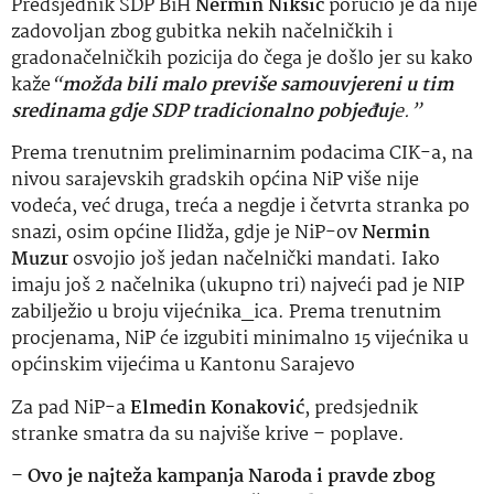
Predsjednik SDP BiH
Nermin Nikšić
poručio je da nije
zadovoljan zbog gubitka nekih načelničkih i
gradonačelničkih pozicija do čega je došlo jer su kako
kaže
“
možda bili malo previše samouvjereni u tim
sredinama gdje SDP tradicionalno pobjeđuj
e.”
Prema trenutnim preliminarnim podacima CIK-a, na
nivou sarajevskih gradskih općina NiP više nije
vodeća, već druga, treća a negdje i četvrta stranka po
snazi, osim općine Ilidža, gdje je NiP-ov
Nermin
Muzur
osvojio još jedan načelnički mandati. Iako
imaju još 2 načelnika (ukupno tri) najveći pad je NIP
zabilježio u broju vijećnika_ica. Prema trenutnim
procjenama, NiP će izgubiti minimalno 15 vijećnika u
općinskim vijećima u Kantonu Sarajevo
Za pad NiP-a
Elmedin Konaković
, predsjednik
stranke smatra da su najviše krive – poplave.
–
Ovo je najteža kampanja Naroda i pravde zbog