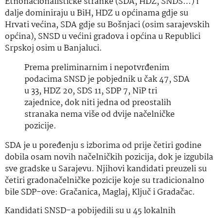
Etnonacionalističke stranke (SDA, HDZ, SNDS…) i
dalje dominiraju u BiH, HDZ u općinama gdje su
Hrvati većina, SDA gdje su Bošnjaci (osim sarajevskih
općina), SNSD u većini gradova i općina u Republici
Srpskoj osim u Banjaluci.
Prema preliminarnim i nepotvrđenim
podacima SNSD je pobjednik u čak 47, SDA
u 33, HDZ 20, SDS 11, SDP 7, NiP tri
zajednice, dok niti jedna od preostalih
stranaka nema više od dvije načelničke
pozicije.
SDA je u poređenju s izborima od prije četiri godine
dobila osam novih načelničkih pozicija, dok je izgubila
sve gradske u Sarajevu. Njihovi kandidati preuzeli su
četiri gradonačelničke pozicije koje su tradicionalno
bile SDP-ove: Gračanica, Maglaj, Ključ i Gradačac.
Kandidati SNSD-a pobijedili su u 45 lokalnih