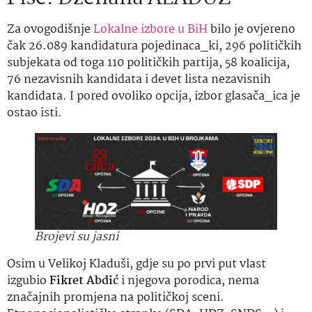
Za ovogodišnje
Lokalne izbore u BiH
bilo je ovjereno
čak 26.089 kandidatura pojedinaca_ki, 296 političkih
subjekata od toga 110 političkih partija, 58 koalicija,
76 nezavisnih kandidata i devet lista nezavisnih
kandidata. I pored ovoliko opcija, izbor glasača_ica je
ostao isti.
Brojevi su jasni
Osim u Velikoj Kladuši, gdje su po prvi put vlast
izgubio
Fikret Abdić
i njegova porodica, nema
značajnih promjena na političkoj sceni.