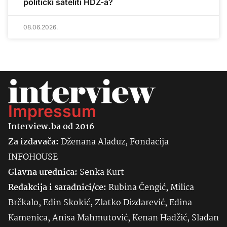
politički sateliti HDZ-a?
08.06.2026.
Impressum
Interview.ba od 2016
Za izdavača:
Dženana Alađuz, Fondacija
INFOHOUSE
Glavna urednica:
Senka
Kurt
Redakcija i saradnici/ce:
Rubina Čengić, Milica
Brčkalo, Edin Skokić, Zlatko Dizdarević, Edina
Kamenica, Anisa Mahmutović, Kenan Hadžić, Slađan