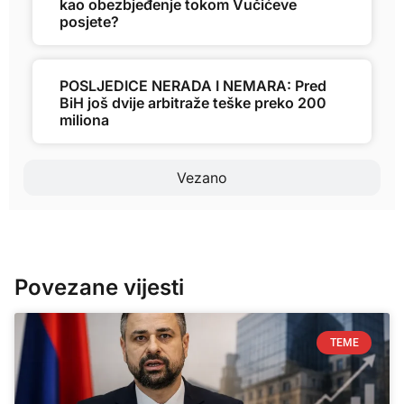
kao obezbjeđenje tokom Vučićeve
posjete?
POSLJEDICE NERADA I NEMARA: Pred
BiH još dvije arbitraže teške preko 200
miliona
Vezano
Povezane vijesti
TEME