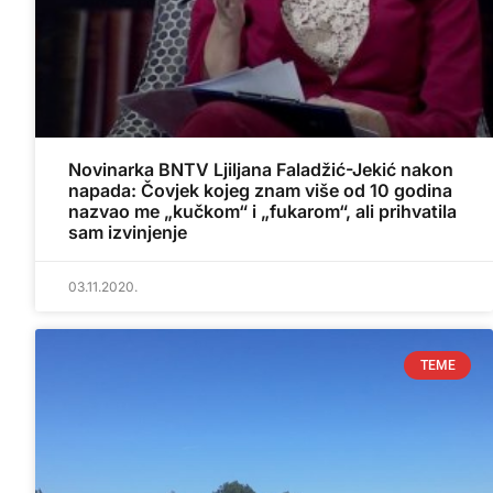
Novinarka BNTV Ljiljana Faladžić-Jekić nakon
napada: Čovjek kojeg znam više od 10 godina
nazvao me „kučkom“ i „fukarom“, ali prihvatila
sam izvinjenje
03.11.2020.
TEME