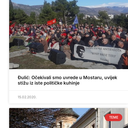
Đulić: Očekivali smo uvrede u Mostaru, uvijek
stižu iz iste političke kuhinje
15.02.2020.
TEME