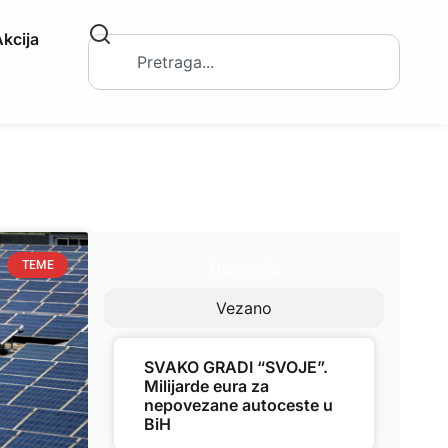
kcija
Najnovije
TEME
Vezano
SVAKO GRADI “SVOJE”.
Milijarde eura za
nepovezane autoceste u
BiH