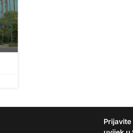
Prijavit
uvijek u