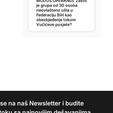
MODUS OPERANDI: Zašto
je grupa od 30 osoba
neovlašteno ušla u
Federaciju BiH kao
obezbjeđenje tokom
Vučićeve posjete?
e se na naš Newsletter i budite
 toku sa najnovijim dešavanjima.