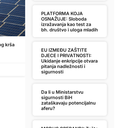
PLATFORMA KOJA
OSNAŽUJE: Sloboda
izražavanja kao test za
bh. društvo i uloga mladih
og krša
EU IZMEĐU ZAŠTITE
DJECE I PRIVATNOSTI:
Ukidanje enkripcije otvara
pitanja nadležnosti i
sigurnosti
Da li u Ministarstvu
sigurnosti BiH
zataškavaju potencijalnu
aferu?