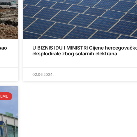
sao
U BIZNIS IDU I MINISTRI Cijene hercegovačk
eksplodirale zbog solarnih elektrana
02.06.2024.
TEME