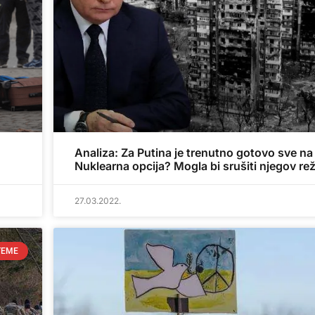
Analiza: Za Putina je trenutno gotovo sve na
Nuklearna opcija? Mogla bi srušiti njegov re
27.03.2022.
TEME