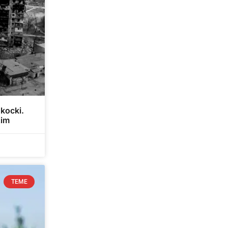
 kocki.
žim
TEME