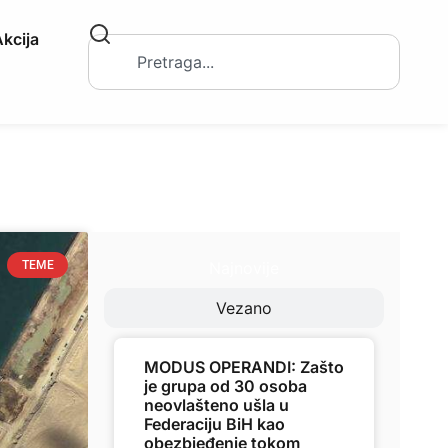
kcija
Najnovije
TEME
Vezano
MODUS OPERANDI: Zašto
je grupa od 30 osoba
neovlašteno ušla u
Federaciju BiH kao
obezbjeđenje tokom