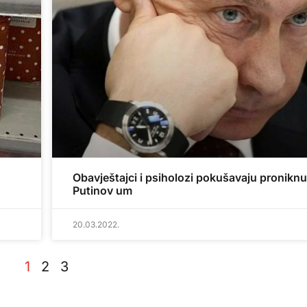
Obavještajci i psiholozi pokušavaju proniknu
Putinov um
20.03.2022.
1
2
3