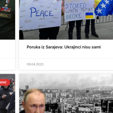
Poruka iz Sarajeva: Ukrajinci nisu sami
09.04.2022.
UMNE