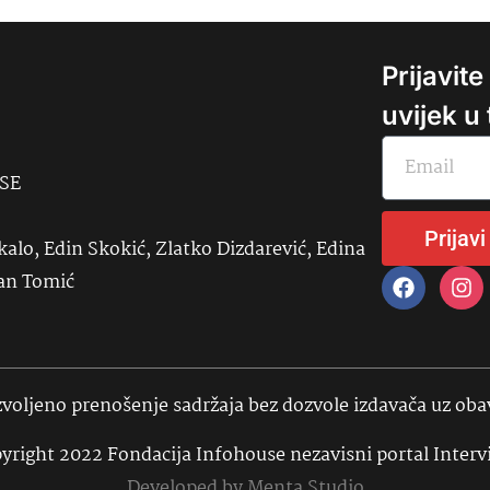
Prijavit
uvijek u
USE
Prijavi
kalo, Edin Skokić, Zlatko Dizdarević, Edina
đan Tomić
voljeno prenošenje sadržaja bez dozvole izdavača uz ob
yright 2022 Fondacija Infohouse nezavisni portal Interv
Developed by
Menta Studio