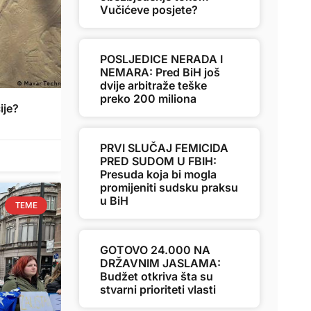
Vučićeve posjete?
POSLJEDICE NERADA I
NEMARA: Pred BiH još
dvije arbitraže teške
preko 200 miliona
ije?
PRVI SLUČAJ FEMICIDA
PRED SUDOM U FBIH:
Presuda koja bi mogla
promijeniti sudsku praksu
u BiH
TEME
GOTOVO 24.000 NA
DRŽAVNIM JASLAMA:
Budžet otkriva šta su
stvarni prioriteti vlasti