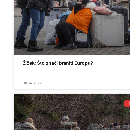
Žižek: Što znači braniti Europu?
08.04.2022.