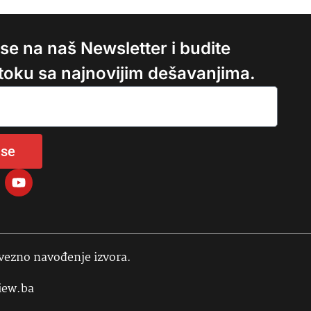
e se na naš Newsletter i budite
 toku sa najnovijim dešavanjima.
 se
avezno navođenje izvora.
iew.ba