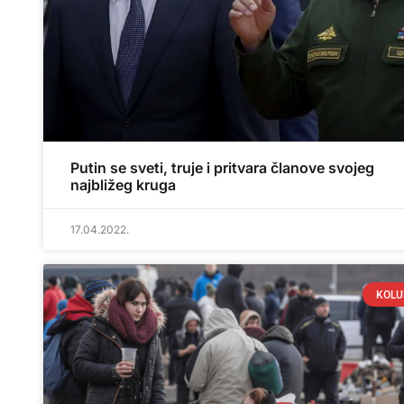
Putin se sveti, truje i pritvara članove svojeg
najbližeg kruga
17.04.2022.
KOL