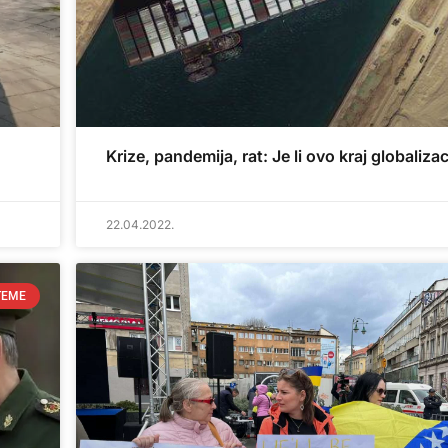
Krize, pandemija, rat: Je li ovo kraj globalizac
22.04.2022.
TEME