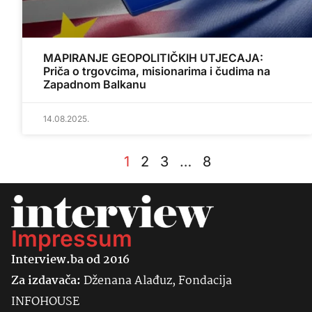
MAPIRANJE GEOPOLITIČKIH UTJECAJA:
Priča o trgovcima, misionarima i čudima na
Zapadnom Balkanu
14.08.2025.
1
2
3
…
8
Impressum
Interview.ba od 2016
Za izdavača:
Dženana Alađuz, Fondacija
INFOHOUSE