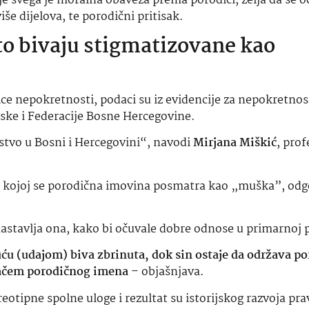
je svega je moralna obaveza prema porodici, želja da se o
iše dijelova, te porodični pritisak.
sto bivaju stigmatizovane kao
ce nepokretnosti, podaci su iz evidencije za nepokretnos
ke i Federacije Bosne Hercegovine.
stvo u Bosni i Hercegovini“, navodi
Mirjana Miškić
, prof
ema kojoj se porodična imovina posmatra kao „muška”, od
 nastavlja ona, kako bi očuvale dobre odnose u primarnoj 
uću (udajom) biva zbrinuta, dok sin ostaje da održava p
ljačem porodičnog imena
– objašnjava.
reotipne spolne uloge i rezultat su istorijskog razvoja pr