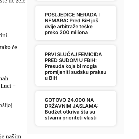
šte ne žele
POSLJEDICE NERADA I
NEMARA: Pred BiH još
dvije arbitraže teške
preko 200 miliona
ini.
 kako će
PRVI SLUČAJ FEMICIDA
PRED SUDOM U FBIH:
Presuda koja bi mogla
promijeniti sudsku praksu
dmah
u BiH
j Luci
–
GOTOVO 24.000 NA
ošijoj
DRŽAVNIM JASLAMA:
Budžet otkriva šta su
stvarni prioriteti vlasti
lje našim