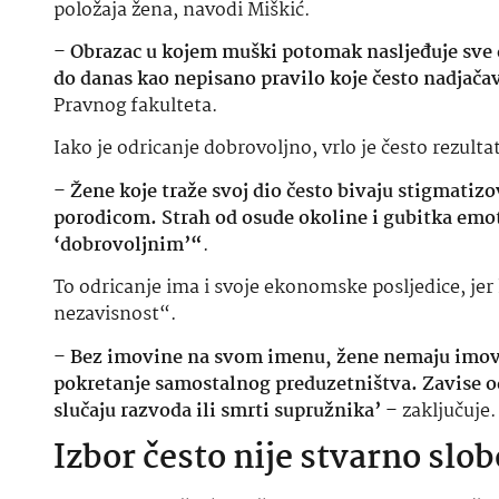
položaja žena, navodi Miškić.
–
Obrazac u kojem muški potomak nasljeđuje sve da
do danas kao nepisano pravilo koje često nadjač
Pravnog fakulteta.
Iako je odricanje dobrovoljno, vrlo je često rezult
–
Žene koje traže svoj dio često bivaju stigmatiz
porodicom. Strah od osude okoline i gubitka emot
‘dobrovoljnim’“
.
To odricanje ima i svoje ekonomske posljedice, je
nezavisnost“.
–
Bez imovine na svom imenu, žene nemaju imovin
pokretanje samostalnog preduzetništva. Zavise od
slučaju razvoda ili smrti supružnika’
– zaključuje.
Izbor često nije stvarno slo