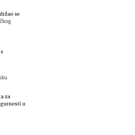
adržao se
učkog
 s
sku
ta za
igurnosti u