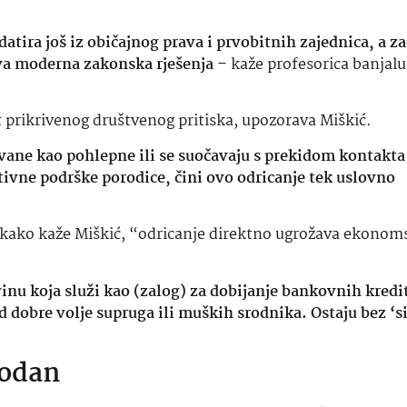
tira još iz običajnog prava i prvobitnih zajednica, a z
ava moderna zakonska rješenja
– kaže profesorica banjal
at prikrivenog društvenog pritiska, upozorava Miškić.
ovane kao pohlepne ili se suočavaju s prekidom kontakta
ivne podrške porodice, čini ovo odricanje tek uslovno
r kako kaže Miškić, “odricanje direktno ugrožava ekonom
u koja služi kao (zalog) za dobijanje bankovnih kredi
 dobre volje supruga ili muških srodnika. Ostaju bez ‘s
bodan