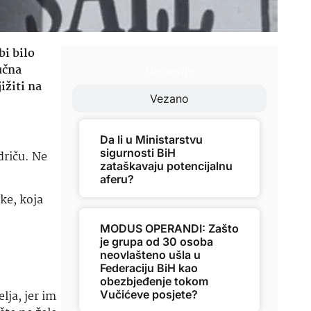
bi bilo
učna
Najnovije
ižiti na
Vezano
Da li u Ministarstvu
sigurnosti BiH
driču. Ne
zataškavaju potencijalnu
aferu?
ke, koja
MODUS OPERANDI: Zašto
je grupa od 30 osoba
neovlašteno ušla u
Federaciju BiH kao
obezbjeđenje tokom
Vučićeve posjete?
lja, jer im