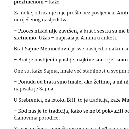
prezimenom
– kaže.
Za neke, odricanje nije prošlo bez posljedica.
Amin
neriješenog nasljedstva.
–
Proces nikad nije završen, a brat i sestra su me
sretnemo. Užas
– napisala je Amina u anketi.
Brat
Sajme Mehmedović
je sve naslijedio nakon sm
–
Brat je naslijedio poslije majkine smrti jer smo 
One su, kaže Sajma, imale već stabilnost u svoji
–
Ponudu od brata smo imale, ako želimo, a mi ni
napisala je Sajma.
U Srebrenici, na istoku BiH, to je tradicija, kaže
Mu
–
Kod nas je to tradicija, kako se ne bi pokvaril
članovima porodice.