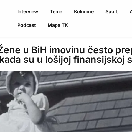
Interview
Teme
Kolumne
Sport
A
Podcast
Mapa TK
ne u BiH imovinu često prepu
ada su u lošijoj finansijskoj s