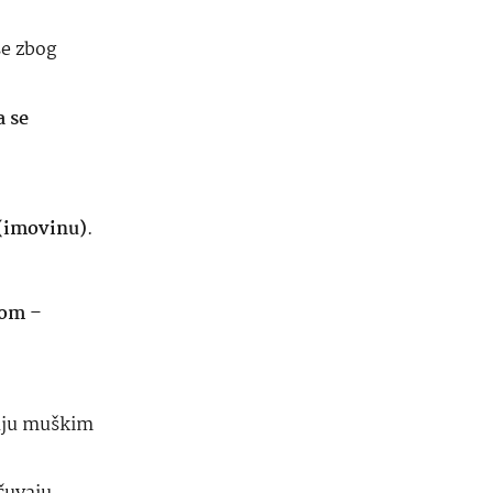
se zbog
a se
e (imovinu)
.
 dom
–
jaju muškim