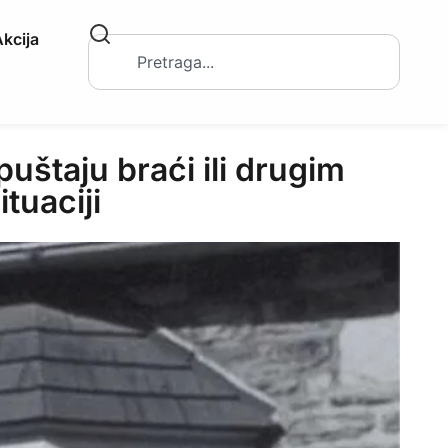
kcija
štaju braći ili drugim
ituaciji