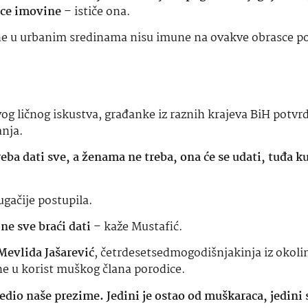
nice imovine
– ističe ona.
ene u urbanim sredinama nisu imune na ovakve obrasce p
og ličnog iskustva, građanke iz raznih krajeva BiH potvrd
anja.
reba dati sve, a ženama ne treba, ona će se udati, tuđa k
ugačije postupila.
ne sve braći dati
– kaže Mustafić.
Mevlida Jašarević
, četrdesetsedmogodišnjakinja iz okoli
ne u korist muškog člana porodice.
jedio naše prezime. Jedini je ostao od muškaraca, jedini 