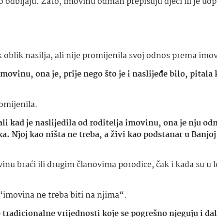
o odbijaju. Zato, imovinu odmah prepisuju djeci ili je uop
k oblik nasilja, ali nije promijenila svoj odnos prema imov
imovinu, ona je, prije nego što je i naslijeđe bilo, pitala
romijenila.
li kad je naslijedila od roditelja imovinu, ona je nju o
aka. Njoj kao ništa ne treba, a živi kao podstanar u Banjo
nu braći ili drugim članovima porodice, čak i kada su u l
“imovina ne treba biti na njima“.
 te tradicionalne vrijednosti koje se pogrešno njeguju i da