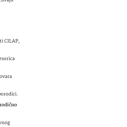
čuvaju
ti CILAP,
esorica
govara
porodici.
orodično
avnog