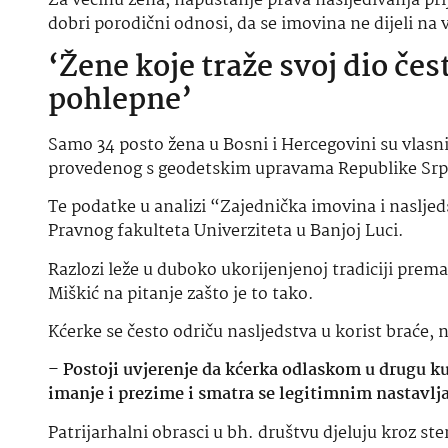
Za većinu žena, napuštanje prava nasljeđivanja pri
dobri porodični odnosi, da se imovina ne dijeli na v
‘Žene koje traže svoj dio če
pohlepne’
Samo 34 posto žena u Bosni i Hercegovini su vlasni
provedenog s geodetskim upravama Republike Srps
Te podatke u analizi “Zajednička imovina i nasljed
Pravnog fakulteta Univerziteta u Banjoj Luci.
Razlozi leže u duboko ukorijenjenoj tradiciji pr
Miškić na pitanje zašto je to tako.
Kćerke se često odriču nasljedstva u korist braće,
–
Postoji uvjerenje da kćerka odlaskom u drugu k
imanje i prezime i smatra se legitimnim nastav
Patrijarhalni obrasci u bh. društvu djeluju kroz ste