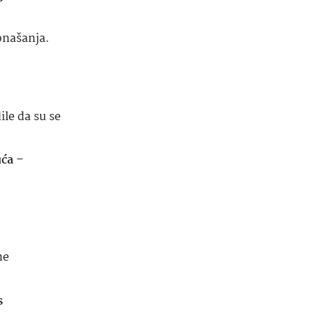
onašanja.
ile da su se
uća
–
ne
s