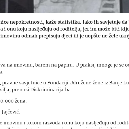
ce nepokretnosti, kaže statistika. Iako ih savjetuje da 
i onu koju nasljeđuju od roditelja, jer im može biti klj
 imovinu odmah prepisuju djeci ili je uopšte ne žele uknj
ava na imovinu, barem na papiru. U praksi, mnoge je se o
a.
, pravne savjetnice u Fondaciji Udružene žene iz Banje Lu
lja, prenosi Diskriminacija.ba.
 10.000 žena.
 Jajčević.
te imovinu i tokom razvoda i onu koju nasljeđuju od rodite