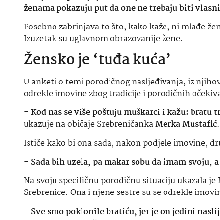
ženama pokazuju put da one ne trebaju biti vlas
Posebno zabrinjava to što, kako kaže, ni mlađe ž
Izuzetak su uglavnom obrazovanije žene.
Žensko je ‘tuđa kuća’
U anketi o temi porodičnog nasljeđivanja, iz njihov
odrekle imovine zbog tradicije i porodičnih očekiv
–
Kod nas se više poštuju muškarci i kažu: bratu t
ukazuje na običaje Srebreničanka
Merka Mustafić
.
Ističe kako bi ona sada, nakon podjele imovine, dr
–
Sada bih uzela, pa makar sobu da imam svoju, a 
Na svoju specifičnu porodičnu situaciju ukazala je
Srebrenice. Ona i njene sestre su se odrekle imovi
–
Sve smo poklonile bratiću, jer je on jedini nasli