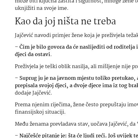
može biti ključna zaštita i sigurnost, mnoge žene t
uknjižiti na svoje ime.
Kao da joj ništa ne treba
Jajčević navodi primjer žene koja je preživjela teža
–
Čim je bilo govora da će naslijediti od roditelja 
djeci da ostavi
.
Preživjela je teški oblik nasilja, ali mišljenje nije p
–
Suprug ju je na javnom mjestu toliko pretukao, a
prepisala svojoj djeci, a dvoje djece ima iz tog br
dodaje Jajčević.
Prema njenim riječima, žene često prepuštaju imovi
finansijskoj situaciji.
Među ženama prevladava stav, uočava Jajčević, da 
–
Najčešće pitanje je: šta će ljudi reći. Još uvijek