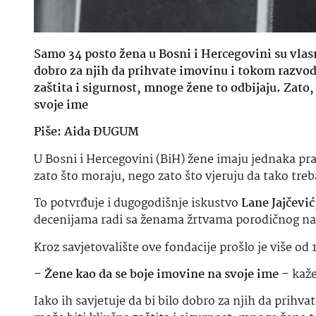
Samo 34 posto žena u Bosni i Hercegovini su vlasni
dobro za njih da prihvate imovinu i tokom razvoda 
zaštita i sigurnost, mnoge žene to odbijaju. Zato,
svoje ime
Piše: Aida ĐUGUM
U Bosni i Hercegovini (BiH) žene imaju jednaka pr
zato što moraju, nego zato što vjeruju da tako treb
To potvrđuje i dugogodišnje iskustvo
Lane Jajčević
decenijama radi sa ženama žrtvama porodičnog nasi
Kroz savjetovalište ove fondacije prošlo je više od
–
Žene kao da se boje imovine na svoje ime
– kaže
Iako ih savjetuje da bi bilo dobro za njih da prihva