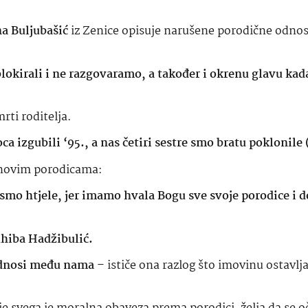
a Buljubašić
iz Zenice opisuje narušene porodične odno
 blokirali i ne razgovaramo, a također i okrenu glavu kad
rti roditelja.
oca izgubili ‘95., a nas četiri sestre smo bratu poklonil
m novim porodicama:
smo htjele, jer imamo hvala Bogu sve svoje porodice i
hiba Hadžibulić.
i odnosi među nama
– ističe ona razlog što imovinu ostavl