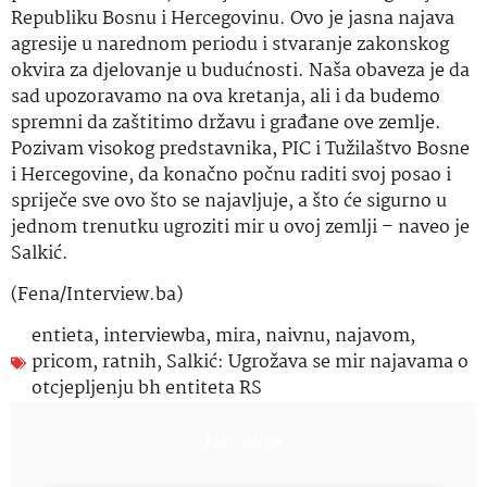
Republiku Bosnu i Hercegovinu. Ovo je jasna najava
agresije u narednom periodu i stvaranje zakonskog
okvira za djelovanje u budućnosti. Naša obaveza je da
sad upozoravamo na ova kretanja, ali i da budemo
spremni da zaštitimo državu i građane ove zemlje.
Pozivam visokog predstavnika, PIC i Tužilaštvo Bosne
i Hercegovine, da konačno počnu raditi svoj posao i
spriječe sve ovo što se najavljuje, a što će sigurno u
jednom trenutku ugroziti mir u ovoj zemlji – naveo je
Salkić.
(Fena/Interview.ba)
entieta
,
interviewba
,
mira
,
naivnu
,
najavom
,
pricom
,
ratnih
,
Salkić: Ugrožava se mir najavama o
otcjepljenju bh entiteta RS
Najnovije