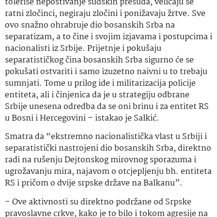
toleriše nepoštivanje sudskih presuda, veličaju se
ratni zločinci, negiraju zločini i ponižavaju žrtve. Sve
ovo snažno ohrabruje dio bosanskih Srba na
separatizam, a to čine i svojim izjavama i postupcima i
nacionalisti iz Srbije. Prijetnje i pokušaju
separatističkog čina bosanskih Srba sigurno će se
pokušati ostvariti i samo izuzetno naivni u to trebaju
sumnjati. Tome u prilog ide i militarizacija policije
entiteta, ali i činjenica da je u strategiju odbrane
Srbije unesena odredba da se oni brinu i za entitet RS
u Bosni i Hercegovini – istakao je Salkić.
Smatra da “ekstremno nacionalistička vlast u Srbiji i
separatistički nastrojeni dio bosanskih Srba, direktno
radi na rušenju Dejtonskog mirovnog sporazuma i
ugrožavanju mira, najavom o otcjepljenju bh. entiteta
RS i pričom o dvije srpske države na Balkanu”.
– Ove aktivnosti su direktno podržane od Srpske
pravoslavne crkve, kako je to bilo i tokom agresije na