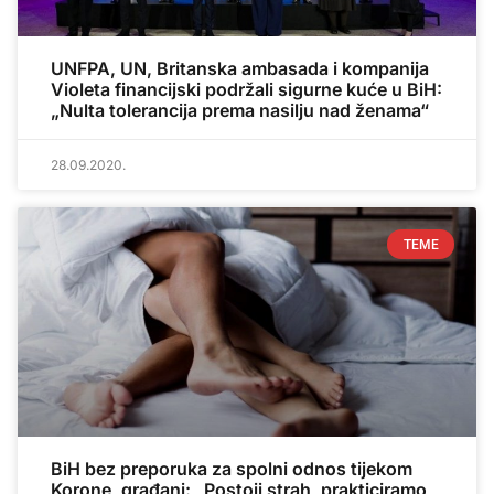
UNFPA, UN, Britanska ambasada i kompanija
Violeta financijski podržali sigurne kuće u BiH:
„Nulta tolerancija prema nasilju nad ženama“
28.09.2020.
TEME
BiH bez preporuka za spolni odnos tijekom
Korone, građani: „Postoji strah, prakticiramo