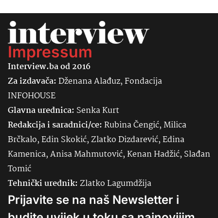
Impressum
Interview.ba od 2016
Za izdavača:
Dženana Alađuz, Fondacija
INFOHOUSE
Glavna urednica:
Senka
Kurt
Redakcija i saradnici/ce:
Rubina Čengić, Milica
Brčkalo, Edin Skokić, Zlatko Dizdarević, Edina
Kamenica, Anisa Mahmutović, Kenan Hadžić, Slađan
Tomić
Tehnički urednik:
Zlatko Lagumdžija
Prijavite se na naš Newsletter i
budite uvijek u toku sa najnovijim