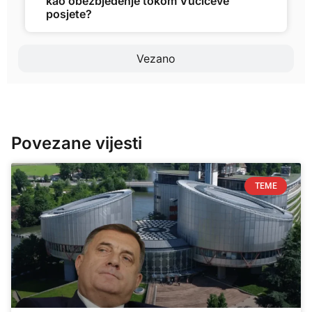
kao obezbjeđenje tokom Vučićeve
posjete?
Vezano
Povezane vijesti
TEME