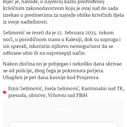
Riječ je, navode, o najvećoj kazni predviđenoj
krivičnim zakonodavstvom koju je ovaj sud do sada
izrekao u predmetima za najteže oblike krivičnih djela
iz svoje nadležnosti.
Selimović se tereti da je 12. februara 2025. tokom
noći, u porodičnom stanu u Kalesiji, dok su supruga i
sin spavali, iskoristio njihovu nemogućnost da se
odbrane ubio ih na najsvirepiji način.
Nakon zločina on je pobjegao i nekoliko dana skrivao
se od policije, zbog čega je pokrenuta potjera.
Uhapšen je pet dana kasnije kod Prnjavora.
Emir Selimović
,
Inela Selimović
,
Kantonalni sud TK
,
presuda
,
ubistvo
,
Vrhovni sud FBiH
Najnovije