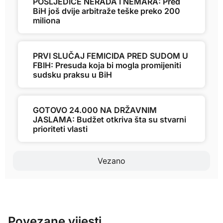
POSLJEDICE NERADA I NEMARA: Pred
BiH još dvije arbitraže teške preko 200
miliona
PRVI SLUČAJ FEMICIDA PRED SUDOM U
FBIH: Presuda koja bi mogla promijeniti
sudsku praksu u BiH
GOTOVO 24.000 NA DRŽAVNIM
JASLAMA: Budžet otkriva šta su stvarni
prioriteti vlasti
Vezano
Povezane vijesti