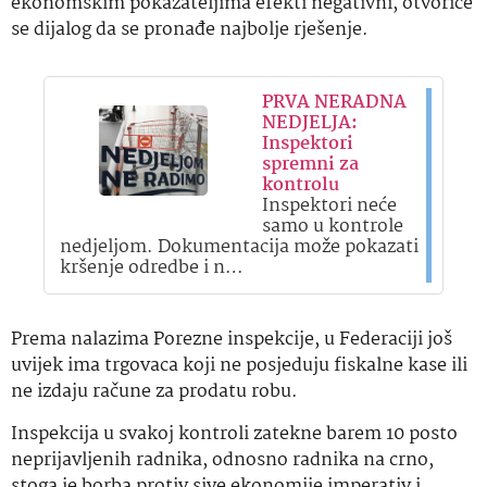
ekonomskim pokazateljima efekti negativni, otvoriće
se dijalog da se pronađe najbolje rješenje.
PRVA NERADNA
NEDJELJA:
Inspektori
spremni za
kontrolu
Inspektori neće
samo u kontrole
nedjeljom. Dokumentacija može pokazati
kršenje odredbe i n…
Prema nalazima Porezne inspekcije, u Federaciji još
uvijek ima trgovaca koji ne posjeduju fiskalne kase ili
ne izdaju račune za prodatu robu.
Inspekcija u svakoj kontroli zatekne barem 10 posto
neprijavljenih radnika, odnosno radnika na crno,
stoga je borba protiv sive ekonomije imperativ i