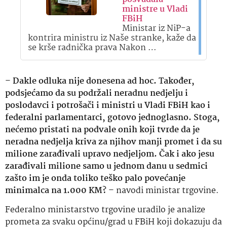
ministre u Vladi
FBiH
Ministar iz NiP-a
kontrira ministru iz Naše stranke, kaže da
se krše radnička prava Nakon …
–
Dakle odluka nije donesena ad hoc. Također,
podsjećamo da su podržali neradnu nedjelju i
poslodavci i potrošači i ministri u Vladi FBiH kao i
federalni parlamentarci, gotovo jednoglasno. Stoga,
nećemo pristati na podvale onih koji tvrde da je
neradna nedjelja kriva za njihov manji promet i da su
milione zarađivali upravo nedjeljom. Čak i ako jesu
zarađivali milione samo u jednom danu u sedmici
zašto im je onda toliko teško palo povećanje
minimalca na 1.000 KM?
– navodi ministar trgovine.
Federalno ministarstvo trgovine uradilo je analize
prometa za svaku općinu/grad u FBiH koji dokazuju da