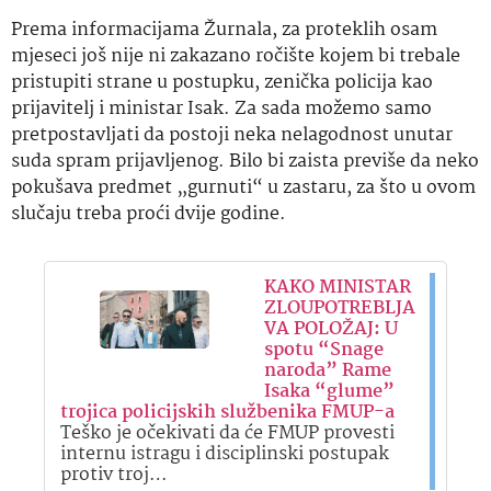
Prema informacijama Žurnala, za proteklih osam
mjeseci još nije ni zakazano ročište kojem bi trebale
pristupiti strane u postupku, zenička policija kao
prijavitelj i ministar Isak. Za sada možemo samo
pretpostavljati da postoji neka nelagodnost unutar
suda spram prijavljenog. Bilo bi zaista previše da neko
pokušava predmet „gurnuti“ u zastaru, za što u ovom
slučaju treba proći dvije godine.
KAKO MINISTAR
ZLOUPOTREBLJA
VA POLOŽAJ: U
spotu “Snage
naroda” Rame
Isaka “glume”
trojica policijskih službenika FMUP-a
Teško je očekivati da će FMUP provesti
internu istragu i disciplinski postupak
protiv troj…