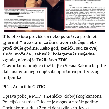
Bilo bi zaista previše da neko pokušava predmet
„gurnuti“ u zastaru, za što u ovom slučaju treba
proći dvije godine. Kako god, zenički sud za ovaj
slučaj može da „zahvali“ kolegama iz susjedne
zgrade, u kojoj je Tužilaštvo ZDK.
Glavnokomandujuća tužiteljica Vesna Kaknjo bi prije
dala ostavku nego napisala optužnicu protiv svog
miljenika
Piše: Amarildo GUTIĆ
Uprava policije MUP-a Zeničko-dobojskog kantona –
Policijska stanica Crkvice je avgusta prošle godine
Općinskom sudu u Zenici dostavila zahtjev za