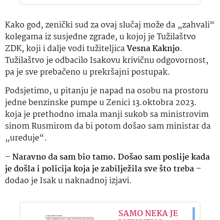
Kako god, zenički sud za ovaj slučaj može da „zahvali“
kolegama iz susjedne zgrade, u kojoj je Tužilaštvo
ZDK, koji i dalje vodi tužiteljica
Vesna Kaknjo
.
Tužilaštvo je odbacilo Isakovu krivičnu odgovornost,
pa je sve prebačeno u prekršajni postupak.
Podsjetimo, u pitanju je napad na osobu na prostoru
jedne benzinske pumpe u Zenici 13.oktobra 2023.
koja je prethodno imala manji sukob sa ministrovim
sinom Rusmirom da bi potom došao sam ministar da
„ureduje“.
– Naravno da sam bio tamo. Došao sam poslije kada
je došla i policija koja je zabilježila sve što treba –
dodao je Isak u naknadnoj izjavi.
SAMO NEKA JE