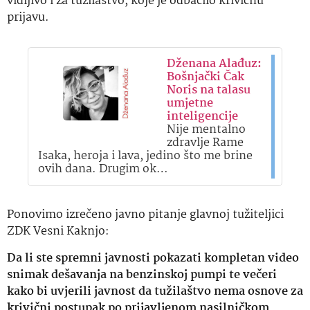
vidljivo i za tužilaštvo, koje je odbacilo krivičnu
prijavu.
Dženana Alađuz:
Bošnjački Čak
Noris na talasu
umjetne
inteligencije
Nije mentalno
zdravlje Rame
Isaka, heroja i lava, jedino što me brine
ovih dana. Drugim ok…
Ponovimo izrečeno javno pitanje glavnoj tužiteljici
ZDK Vesni Kaknjo:
Da li ste spremni javnosti pokazati kompletan video
snimak dešavanja na benzinskoj pumpi te večeri
kako bi uvjerili javnost da tužilaštvo nema osnove za
krivični postupak po prijavljenom nasilničkom