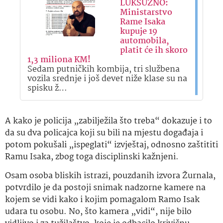
LUKSUZNO:
Ministarstvo
Rame Isaka
kupuje 19
automobila,
platit će ih skoro
1,3 miliona KM!
Sedam putničkih kombija, tri službena
vozila srednje i još devet niže klase su na
spisku ž…
A kako je policija „zabilježila što treba“ dokazuje i to
da su dva policajca koji su bili na mjestu događaja i
potom pokušali „ispeglati“ izvještaj, odnosno zaštititi
Ramu Isaka, zbog toga disciplinski kažnjeni.
Osam osoba bliskih istrazi, pouzdanih izvora Žurnala,
potvrdilo je da postoji snimak nadzorne kamere na
kojem se vidi kako i kojim pomagalom Ramo Isak
udara tu osobu. No, što kamera „vidi“, nije bilo