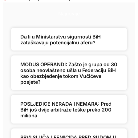
Najnovije
Da li u Ministarstvu sigurnosti BiH
zataškavaju potencijalnu aferu?
MODUS OPERANDI: Zašto je grupa od 30
osoba neovlašteno ušla u Federaciju BiH
kao obezbjeđenje tokom Vučićeve
posjete?
POSLJEDICE NERADA I NEMARA: Pred
BiH još dvije arbitraže teške preko 200
miliona
PRVI SLUČAJ FEMICIDA PRED SUDOM U