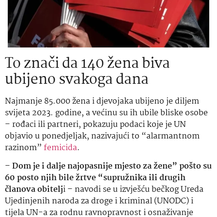
To znači da 140 žena biva
ubijeno svakoga dana
Najmanje 85.000 žena i djevojaka ubijeno je diljem
svijeta 2023. godine, a većinu su ih ubile bliske osobe
– rođaci ili partneri, pokazuju podaci koje je UN
objavio u ponedjeljak, nazivajući to “alarmantnom
razinom”
femicida
.
–
Dom je i dalje najopasnije mjesto za žene” pošto su
60 posto njih bile žrtve “supružnika ili drugih
članova obitelj
i – navodi se u izvješću bečkog Ureda
Ujedinjenih naroda za droge i kriminal (UNODC) i
tijela UN-a za rodnu ravnopravnost i osnaživanje