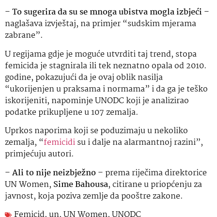
–
To sugerira da su se mnoga ubistva mogla izbjeći
–
naglašava izvještaj, na primjer “sudskim mjerama
zabrane”.
U regijama gdje je moguće utvrditi taj trend, stopa
femicida je stagnirala ili tek neznatno opala od 2010.
godine, pokazujući da je ovaj oblik nasilja
“ukorijenjen u praksama i normama” i da ga je teško
iskorijeniti, napominje UNODC koji je analizirao
podatke prikupljene u 107 zemalja.
Uprkos naporima koji se poduzimaju u nekoliko
zemalja, “
femicidi
su i dalje na alarmantnoj razini”,
primjećuju autori.
–
Ali to nije neizbježno
– prema riječima direktorice
UN Women,
Sime Bahousa
, citirane u priopćenju za
javnost, koja poziva zemlje da pooštre zakone.
Femicid
,
un
,
UN Women
,
UNODC