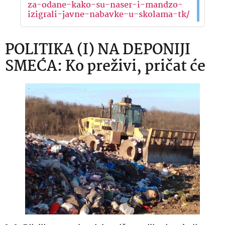
za-odane-kako-su-naser-i-mandzo-
izigrali-javne-nabavke-u-skolama-tk/
POLITIKA (I) NA DEPONIJI
SMEĆA: Ko preživi, pričat će