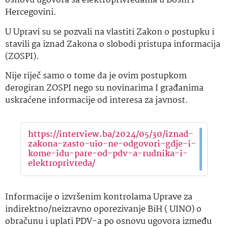
osnovu ugovora sa elektroprivredama u Bosni i
Hercegovini.
U Upravi su se pozvali na vlastiti Zakon o postupku i
stavili ga iznad Zakona o slobodi pristupa informacija
(ZOSPI).
Nije riječ samo o tome da je ovim postupkom
derogiran ZOSPI nego su novinarima I građanima
uskraćene informacije od interesa za javnost.
https://interview.ba/2024/05/30/iznad-
zakona-zasto-uio-ne-odgovori-gdje-i-
kome-idu-pare-od-pdv-a-rudnika-i-
elektroprivreda/
Informacije o izvršenim kontrolama Uprave za
indirektno/neizravno oporezivanje BiH ( UINO) o
obračunu i uplati PDV-a po osnovu ugovora između