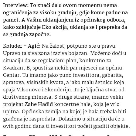
Interview: To znači da u ovom momentu nema
ograničenja za visoku gradnju, gdje kome padne na
pamet. A Vašim uklanjanjem iz općinskog odbora,
kako zaključuje Eko akcija, uklanja se i prepreka da
se gradnja započne.
Koluder – Agić
: Na žalost, potpuno ste u pravu.
Upravo ta siva zona izaziva bojazan. Možemo doći u
situaciju da se regulacioni plan, konkretno za
Kvadrant B, spusti za nekih par mjeseci na općinu
Centar. Tu imamo jako puno investitora, gabarita,
spratova, visinskih kvota, a jako malu šetnicu koja
spaja Vilsonovo i Skenderiju. To je ključna stvar od
društvenog interesa. S druge strane, imamo veliki
projekat
Zahe Hadid
koncertne hale, koja je vrlo
upitna. Općinska zemlja na kojoj je hala trebala biti
građena je rasprodata. Dolazimo u situaciju da će u
ovih godinu dana ti investitori početi graditi objekte.