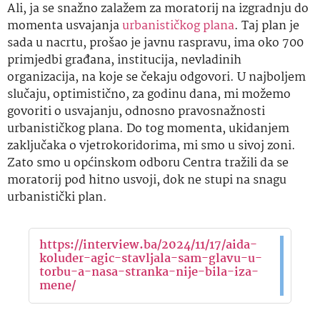
Ali, ja se snažno zalažem za moratorij na izgradnju do
momenta usvajanja
urbanističkog plana
. Taj plan je
sada u nacrtu, prošao je javnu raspravu, ima oko 700
primjedbi građana, institucija, nevladinih
organizacija, na koje se čekaju odgovori. U najboljem
slučaju, optimistično, za godinu dana, mi možemo
govoriti o usvajanju, odnosno pravosnažnosti
urbanističkog plana. Do tog momenta, ukidanjem
zaključaka o vjetrokoridorima, mi smo u sivoj zoni.
Zato smo u općinskom odboru Centra tražili da se
moratorij pod hitno usvoji, dok ne stupi na snagu
urbanistički plan.
https://interview.ba/2024/11/17/aida-
koluder-agic-stavljala-sam-glavu-u-
torbu-a-nasa-stranka-nije-bila-iza-
mene/