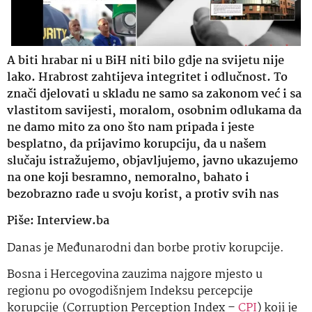
A biti hrabar ni u BiH niti bilo gdje na svijetu nije
lako. Hrabrost zahtijeva integritet i odlučnost. To
znači djelovati u skladu ne samo sa zakonom već i sa
vlastitom savijesti, moralom, osobnim odlukama da
ne damo mito za ono što nam pripada i jeste
besplatno, da prijavimo korupciju, da u našem
slučaju istražujemo, objavljujemo, javno ukazujemo
na one koji besramno, nemoralno, bahato i
bezobrazno rade u svoju korist, a protiv svih nas
Piše: Interview.ba
Danas je Međunarodni dan borbe protiv korupcije.
Bosna i Hercegovina zauzima najgore mjesto u
regionu po ovogodišnjem Indeksu percepcije
korupcije (Corruption Perception Index –
CPI
) koji je