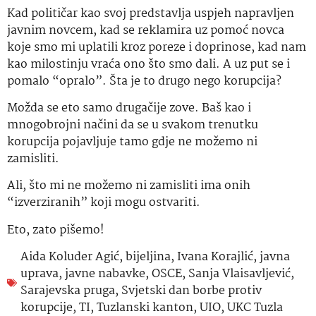
Kad političar kao svoj predstavlja uspjeh napravljen
javnim novcem, kad se reklamira uz pomoć novca
koje smo mi uplatili kroz poreze i doprinose, kad nam
kao milostinju vraća ono što smo dali. A uz put se i
pomalo “opralo”. Šta je to drugo nego korupcija?
Možda se eto samo drugačije zove. Baš kao i
mnogobrojni načini da se u svakom trenutku
korupcija pojavljuje tamo gdje ne možemo ni
zamisliti.
Ali, što mi ne možemo ni zamisliti ima onih
“izverziranih” koji mogu ostvariti.
Eto, zato pišemo!
Aida Koluder Agić
,
bijeljina
,
Ivana Korajlić
,
javna
uprava
,
javne nabavke
,
OSCE
,
Sanja Vlaisavljević
,
Sarajevska pruga
,
Svjetski dan borbe protiv
korupcije
,
TI
,
Tuzlanski kanton
,
UIO
,
UKC Tuzla