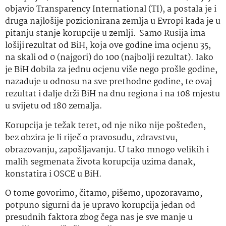
objavio Transparency International (TI), a postala je i
druga najlošije pozicionirana zemlja u Evropi kada je u
pitanju stanje korupcije u zemlji. Samo Rusija ima
lošiji rezultat od BiH, koja ove godine ima ocjenu 35,
na skali od 0 (najgori) do 100 (najbolji rezultat). Iako
je BiH dobila za jednu ocjenu više nego prošle godine,
nazaduje u odnosu na sve prethodne godine, te ovaj
rezultat i dalje drži BiH na dnu regiona i na 108 mjestu
u svijetu od 180 zemalja.
Korupcija je težak teret, od nje niko nije pošteđen,
bez obzira je li riječ o pravosuđu, zdravstvu,
obrazovanju, zapošljavanju. U tako mnogo velikih i
malih segmenata života korupcija uzima danak,
konstatira i OSCE u BiH.
O tome govorimo, čitamo, pišemo, upozoravamo,
potpuno sigurni da je upravo korupcija jedan od
presudnih faktora zbog čega nas je sve manje u