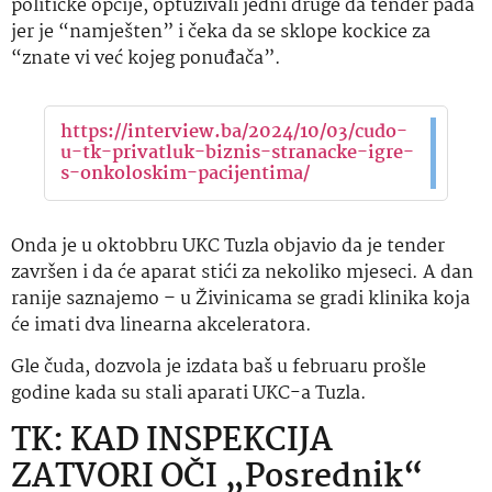
političke opcije, optuživali jedni druge da tender pada
jer je “namješten” i čeka da se sklope kockice za
“znate vi već kojeg ponuđača”.
https://interview.ba/2024/10/03/cudo-
u-tk-privatluk-biznis-stranacke-igre-
s-onkoloskim-pacijentima/
Onda je u oktobbru UKC Tuzla objavio da je tender
završen i da će aparat stići za nekoliko mjeseci. A dan
ranije saznajemo – u Živinicama se gradi klinika koja
će imati dva linearna akceleratora.
Gle čuda, dozvola je izdata baš u februaru prošle
godine kada su stali aparati UKC-a Tuzla.
TK: KAD INSPEKCIJA
ZATVORI OČI „Posrednik“