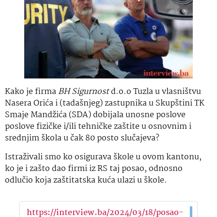
Kako je firma
BH Sigurnost
d.o.o Tuzla u vlasništvu
Nasera Orića i (tadašnjeg) zastupnika u Skupštini TK
Smaje Mandžića (SDA) dobijala unosne poslove
poslove fizičke i/ili tehničke zaštite u osnovnim i
srednjim škola u čak 80 posto slučajeva?
Istraživali smo ko osigurava škole u ovom kantonu,
ko je i zašto dao firmi iz RS taj posao, odnosno
odlučio koja zaštitatska kuća ulazi u škole.
https://interview.ba/2024/03/18/posao-