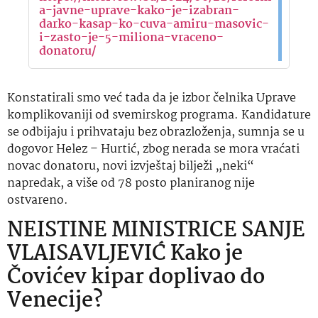
a-javne-uprave-kako-je-izabran-
darko-kasap-ko-cuva-amiru-masovic-
i-zasto-je-5-miliona-vraceno-
donatoru/
Konstatirali smo već tada da je izbor čelnika Uprave
komplikovaniji od svemirskog programa. Kandidature
se odbijaju i prihvataju bez obrazloženja, sumnja se u
dogovor Helez – Hurtić, zbog nerada se mora vraćati
novac donatoru, novi izvještaj bilježi „neki“
napredak, a više od 78 posto planiranog nije
ostvareno.
NEISTINE MINISTRICE SANJE
VLAISAVLJEVIĆ Kako je
Čovićev kipar doplivao do
Venecije?