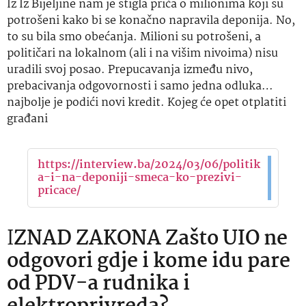
Iz Iz Bijeljine nam je stigla priča o milionima koji su
potrošeni kako bi se konačno napravila deponija. No,
to su bila smo obećanja. Milioni su potrošeni, a
političari na lokalnom (ali i na višim nivoima) nisu
uradili svoj posao. Prepucavanja između nivo,
prebacivanja odgovornosti i samo jedna odluka…
najbolje je podići novi kredit. Kojeg će opet otplatiti
građani
https://interview.ba/2024/03/06/politik
a-i-na-deponiji-smeca-ko-prezivi-
pricace/
I
ZNAD ZAKONA Zašto UIO ne
odgovori gdje i kome idu pare
od PDV-a rudnika i