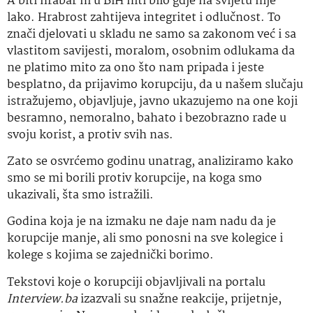
A biti hrabar ni u BiH niti bilo gdje na svijetu nije
lako. Hrabrost zahtijeva integritet i odlučnost. To
znači djelovati u skladu ne samo sa zakonom već i sa
vlastitom savijesti, moralom, osobnim odlukama da
ne platimo mito za ono što nam pripada i jeste
besplatno, da prijavimo korupciju, da u našem slučaju
istražujemo, objavljuje, javno ukazujemo na one koji
besramno, nemoralno, bahato i bezobrazno rade u
svoju korist, a protiv svih nas.
Zato se osvrćemo godinu unatrag, analiziramo kako
smo se mi borili protiv korupcije, na koga smo
ukazivali, šta smo istražili.
Godina koja je na izmaku ne daje nam nadu da je
korupcije manje, ali smo ponosni na sve kolegice i
kolege s kojima se zajednički borimo.
Tekstovi koje o korupciji objavljivali na portalu
Interview.ba
izazvali su snažne reakcije, prijetnje,