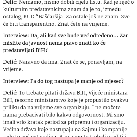
Delić
: Nemamo, nismo dobili cijelu listu. Kad je riječ o
kulturnim predstavnicima znam da je to, između
ostalog, KUD “Baščaršija. Za ostale još ne znam. Sve
će biti transparentno. Znat ćete na vrijeme.
Interview: Da, ali kad sve bude već određeno… Zar
mislite da javnost nema pravo znati ko će
predstavljati BiH?
Delić
: Naravno da ima. Znat će se, ponavljam, na
vrijeme.
Interview: Pa do tog nastupa je manje od mjesec?
Delić
: To trebate pitati državu BiH, Vijeće ministara
BiH, resorno ministarstvo koje je propustilo ovakvu
priliku da na vrijeme sve organizuju. I ne možete
nama prebacivati bilo kakvu odgovornost. Mi smo
imali vrlo kratak period za pripremu i organizaciju.
Većina država koje nastupaju na Sajmu i kompanije