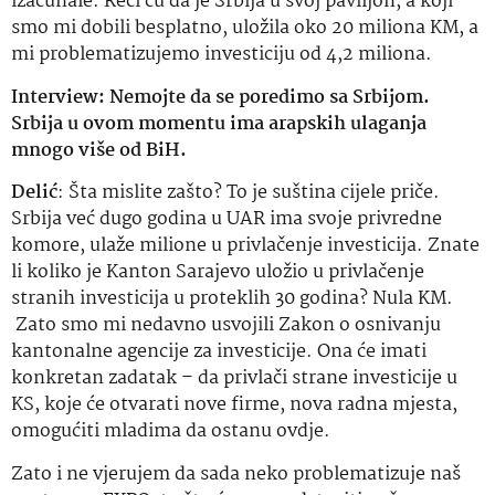
izačunale. Reći ću da je Srbija u svoj paviljon, a koji
smo mi dobili besplatno, uložila oko 20 miliona KM, a
mi problematizujemo investiciju od 4,2 miliona.
Interview: Nemojte da se poredimo sa Srbijom.
Srbija u ovom momentu ima arapskih ulaganja
mnogo više od BiH.
Delić
: Šta mislite zašto? To je suština cijele priče.
Srbija već dugo godina u UAR ima svoje privredne
komore, ulaže milione u privlačenje investicija. Znate
li koliko je Kanton Sarajevo uložio u privlačenje
stranih investicija u proteklih 30 godina? Nula KM.
Zato smo mi nedavno usvojili Zakon o osnivanju
kantonalne agencije za investicije. Ona će imati
konkretan zadatak – da privlači strane investicije u
KS, koje će otvarati nove firme, nova radna mjesta,
omogućiti mladima da ostanu ovdje.
Zato i ne vjerujem da sada neko problematizuje naš