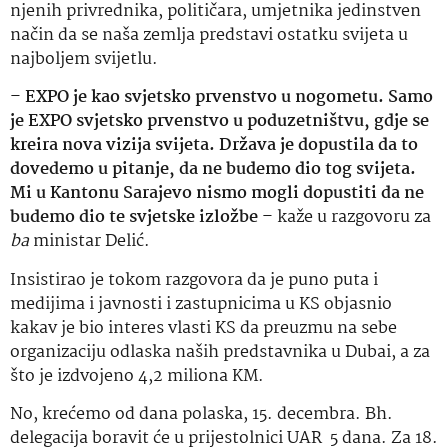
njenih privrednika, političara, umjetnika jedinstven
način da se naša zemlja predstavi ostatku svijeta u
najboljem svijetlu.
–
EXPO je kao svjetsko prvenstvo u nogometu. Samo
je EXPO svjetsko prvenstvo u poduzetništvu, gdje se
kreira nova vizija svijeta. Država je dopustila da to
dovedemo u pitanje, da ne budemo dio tog svijeta.
Mi u Kantonu Sarajevo nismo mogli dopustiti da ne
budemo dio te svjetske izložbe
– kaže u razgovoru za
ba
ministar Delić.
Insistirao je tokom razgovora da je puno puta i
medijima i javnosti i zastupnicima u KS objasnio
kakav je bio interes vlasti KS da preuzmu na sebe
organizaciju odlaska naših predstavnika u Dubai, a za
što je izdvojeno 4,2 miliona KM.
No, krećemo od dana polaska, 15. decembra. Bh.
delegacija boravit će u prijestolnici UAR 5 dana. Za 18.