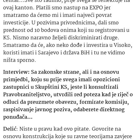
centar…Sve što radimo, prije svega se reflektuje na
ovaj kanton. Platili smo nastup na EXPO jer
smatramo da ćemo mi i imati najveći povrat
investicije. U pozivima privrednicima, dali smo
prednost od 10 bodova onima koji su registrovani u
KS. Nismo naravno željeli diskriminirati druge.
Smatramo da će, ako neko dođe i investira u Visoko,
koristi imati i Sarajevo i država BiH i tu ne vidimo
ništa sporno.
Interview: Sa zakonske strane, ali i na osnovu
primjedbi, koju su prije svega imali opozicioni
zastupnici u Skupštini KS, jeste li konsultirali
Pravobraniteljstvo, utvrdili red poteza kad je riječ o
odluci da preuzmete obavezu, formirate komisiju,
raspisivanje javnog poziva, odaberete direktnog
ponuđača…
Delić
: Niste u pravu kad ovo pitate. Govorite na
osnovu konstrukcija koje su ravne teorijama zavjere