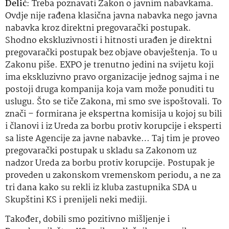
Delić
: Treba poznavati Zakon o javnim nabavkama.
Ovdje nije rađena klasična javna nabavka nego javna
nabavka kroz direktni pregovarački postupak.
Shodno ekskluzivnosti i hitnosti urađen je direktni
pregovarački postupak bez objave obavještenja. To u
Zakonu piše. EXPO je trenutno jedini na svijetu koji
ima ekskluzivno pravo organizacije jednog sajma i ne
postoji druga kompanija koja vam može ponuditi tu
uslugu. Što se tiče Zakona, mi smo sve ispoštovali. To
znači – formirana je ekspertna komisija u kojoj su bili
i članovi i iz Ureda za borbu protiv korupcije i eksperti
sa liste Agencije za javne nabavke… Taj tim je proveo
pregovarački postupak u skladu sa Zakonom uz
nadzor Ureda za borbu protiv korupcije. Postupak je
proveden u zakonskom vremenskom periodu, a ne za
tri dana kako su rekli iz kluba zastupnika SDA u
Skupštini KS i prenijeli neki mediji.
Također, dobili smo pozitivno mišljenje i