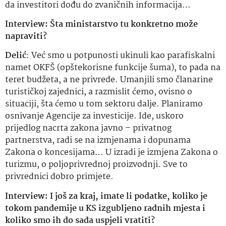
da investitori dođu do zvaničnih informacija…
Interview: Šta ministarstvo tu konkretno može
napraviti?
Delić
: Već smo u potpunosti ukinuli kao parafiskalni
namet OKFŠ (opštekorisne funkcije šuma), to pada na
teret budžeta, a ne privrede. Umanjili smo članarine
turističkoj zajednici, a razmislit ćemo, ovisno o
situaciji, šta ćemo u tom sektoru dalje. Planiramo
osnivanje Agencije za investicije. Ide, uskoro
prijedlog nacrta zakona javno – privatnog
partnerstva, radi se na izmjenama i dopunama
Zakona o koncesijama… U izradi je izmjena Zakona o
turizmu, o poljoprivrednoj proizvodnji. Sve to
privrednici dobro primjete.
Interview: I još za kraj, imate li podatke, koliko je
tokom pandemije u KS izgubljeno radnih mjesta i
koliko smo ih do sada uspjeli vratiti?