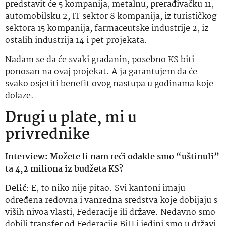
predstavit će 5 kompanija, metalnu, prerađivačku 11,
automobilsku 2, IT sektor 8 kompanija, iz turističkog
sektora 15 kompanija, farmaceutske industrije 2, iz
ostalih industrija 14 i pet projekata.
Nadam se da će svaki građanin, posebno KS biti
ponosan na ovaj projekat. A ja garantujem da će
svako osjetiti benefit ovog nastupa u godinama koje
dolaze.
Drugi u plate, mi u
privrednike
Interview: Možete li nam reći odakle smo “uštinuli”
ta 4,2 miliona iz budžeta KS?
Delić
: E, to niko nije pitao. Svi kantoni imaju
određena redovna i vanredna sredstva koje dobijaju s
viših nivoa vlasti, Federacije ili države. Nedavno smo
dobili transfer od Federacije BiH i jedini smo u državi