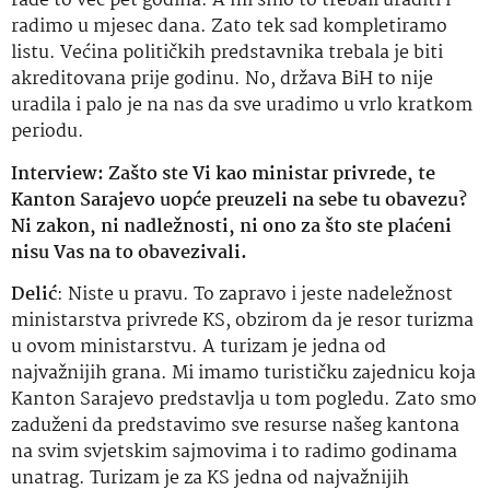
rade to već pet godina. A mi smo to trebali uraditi i
radimo u mjesec dana. Zato tek sad kompletiramo
listu. Većina političkih predstavnika trebala je biti
akreditovana prije godinu. No, država BiH to nije
uradila i palo je na nas da sve uradimo u vrlo kratkom
periodu.
Interview: Zašto ste Vi kao ministar privrede, te
Kanton Sarajevo uopće preuzeli na sebe tu obavezu?
Ni zakon, ni nadležnosti, ni ono za što ste plaćeni
nisu Vas na to obavezivali.
Delić
: Niste u pravu. To zapravo i jeste nadeležnost
ministarstva privrede KS, obzirom da je resor turizma
u ovom ministarstvu. A turizam je jedna od
najvažnijih grana. Mi imamo turističku zajednicu koja
Kanton Sarajevo predstavlja u tom pogledu. Zato smo
zaduženi da predstavimo sve resurse našeg kantona
na svim svjetskim sajmovima i to radimo godinama
unatrag. Turizam je za KS jedna od najvažnijih