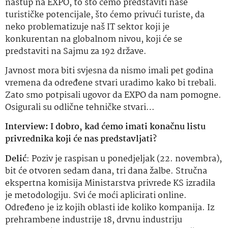
nastup na EXPO, to što ćemo predstaviti naše
turističke potencijale, što ćemo privući turiste, da
neko problematizuje naš IT sektor koji je
konkurentan na globalnom nivou, koji će se
predstaviti na Sajmu za 192 države.
Javnost mora biti svjesna da nismo imali pet godina
vremena da određene stvari uradimo kako bi trebali.
Zato smo potpisali ugovor da EXPO da nam pomogne.
Osigurali su odlične tehničke stvari…
Interview: I dobro, kad ćemo imati konačnu listu
privrednika koji će nas predstavljati?
Delić
: Poziv je raspisan u ponedjeljak (22. novembra),
bit će otvoren sedam dana, tri dana žalbe. Stručna
ekspertna komisija Ministarstva privrede KS izradila
je metodologiju. Svi će moći aplicirati online.
Određeno je iz kojih oblasti ide koliko kompanija. Iz
prehrambene industrije 18, drvnu industriju