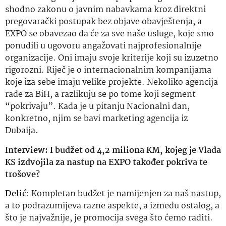
shodno zakonu o javnim nabavkama kroz direktni
pregovarački postupak bez objave obavještenja, a
EXPO se obavezao da će za sve naše usluge, koje smo
ponudili u ugovoru angažovati najprofesionalnije
organizacije. Oni imaju svoje kriterije koji su izuzetno
rigorozni. Riječ je o internacionalnim kompanijama
koje iza sebe imaju velike projekte. Nekoliko agencija
rade za BiH, a razlikuju se po tome koji segment
“pokrivaju”. Kada je u pitanju Nacionalni dan,
konkretno, njim se bavi marketing agencija iz
Dubaija.
Interview: I budžet od 4,2 miliona KM, kojeg je Vlada
KS izdvojila za nastup na EXPO također pokriva te
trošove?
Delić
: Kompletan budžet je namijenjen za naš nastup,
a to podrazumijeva razne aspekte, a između ostalog, a
što je najvažnije, je promocija svega što ćemo raditi.