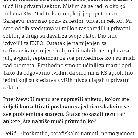
uložili u privatni sektor. Mislim da se radi o oko 36
miliona KM. Nađite kanton, koji je poput nas u
Sarajevu, raspisao poziv za realni, privatni sektor. Mi
smo od tih sredstava 21 milion rasporedili u privatni
sektor, a drugi su davali za svoje plate. Dio smo
izdvojili za EXPO. Ostatak je namijenjen za
sufinansiranje mjesečnih, minimalnih neto plata za
juli, avgust, septembar za sve privrednike koji su imali
pad prometa. Prethodno smo to učinili za mart i april.
Tako da odgovorno tvrdim da smo mi iz KS apsolutno
jedini koji su sredstva s viših nivoa ulagali u privatni
sektor.
Interivew: U martu ste napravili anketu, kojom ste
željeli konsultirati poslovnu zajednicu s kakvim se
sve problemima susreću. Šta su pokazali rezultati
ankete, šta najviše muči privrednike?
Delić
: Birotkratija, parafiskalni nameti, nemogućnost