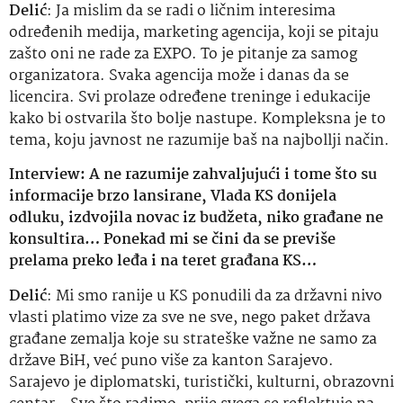
Delić
: Ja mislim da se radi o ličnim interesima
određenih medija, marketing agencija, koji se pitaju
zašto oni ne rade za EXPO. To je pitanje za samog
organizatora. Svaka agencija može i danas da se
licencira. Svi prolaze određene treninge i edukacije
kako bi ostvarila što bolje nastupe. Kompleksna je to
tema, koju javnost ne razumije baš na najbollji način.
Interview: A ne razumije zahvaljujući i tome što su
informacije brzo lansirane, Vlada KS donijela
odluku, izdvojila novac iz budžeta, niko građane ne
konsultira… Ponekad mi se čini da se previše
prelama preko leđa i na teret građana KS…
Delić
: Mi smo ranije u KS ponudili da za državni nivo
vlasti platimo vize za sve ne sve, nego paket država
građane zemalja koje su strateške važne ne samo za
države BiH, već puno više za kanton Sarajevo.
Sarajevo je diplomatski, turistički, kulturni, obrazovni