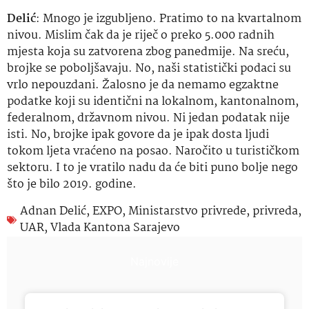
Delić
: Mnogo je izgubljeno. Pratimo to na kvartalnom
nivou. Mislim čak da je riječ o preko 5.000 radnih
mjesta koja su zatvorena zbog panedmije. Na sreću,
brojke se poboljšavaju. No, naši statistički podaci su
vrlo nepouzdani. Žalosno je da nemamo egzaktne
podatke koji su identični na lokalnom, kantonalnom,
federalnom, državnom nivou. Ni jedan podatak nije
isti. No, brojke ipak govore da je ipak dosta ljudi
tokom ljeta vraćeno na posao. Naročito u turističkom
sektoru. I to je vratilo nadu da će biti puno bolje nego
što je bilo 2019. godine.
Adnan Delić
,
EXPO
,
Ministarstvo privrede
,
privreda
,
UAR
,
Vlada Kantona Sarajevo
Najnovije