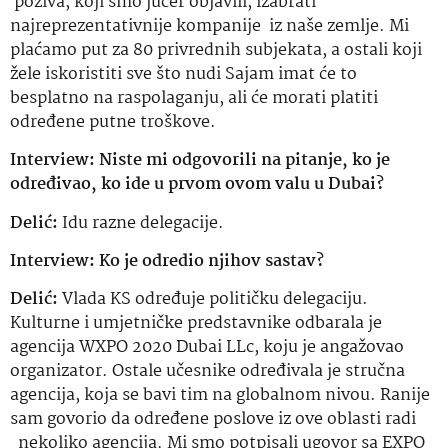
poziva, koji smo jučer objavili, izabrati
najreprezentativnije kompanije iz naše zemlje. Mi
plaćamo put za 80 privrednih subjekata, a ostali koji
žele iskoristiti sve što nudi Sajam imat će to
besplatno na raspolaganju, ali će morati platiti
određene putne troškove.
Interview: Niste mi odgovorili na pitanje, ko je
određivao, ko ide u prvom ovom valu u Dubai?
Delić:
Idu razne delegacije.
Interview: Ko je odredio njihov sastav?
Delić:
Vlada KS određuje političku delegaciju.
Kulturne i umjetničke predstavnike odbarala je
agencija WXPO 2020 Dubai LLc, koju je angažovao
organizator. Ostale učesnike određivala je stručna
agencija, koja se bavi tim na globalnom nivou. Ranije
sam govorio da određene poslove iz ove oblasti radi
nekoliko agencija. Mi smo potpisali ugovor sa EXPO