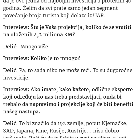
da je ovo jedna od najboljih investicija u proteklih 30
godina. Želim da svi prate samo jedan segment –
povećanje broja turista koji dolaze iz UAR.
Interview: Šta je Vaša projekcija, koliko će se vratiti
na uloženih 4,2 miliona KM?
Delić
: Mnogo više.
Interview: Koliko je to mnogo?
Delić
: Pa, to sada niko ne može reći. To su dugoročne
investicije.
Interview: Ako imate, kako kažete, odlične eksperte
koji određuju ko nas treba predstavljati, onda bi
trebalo da napravimo i projekcije koji će biti benefiti
našeg nastupa.
Delić
: To bi značilo da 192 zemlje, poput Njemačke,
SAD, Japana, Kine, Rusije, Austrije… nisu dobro