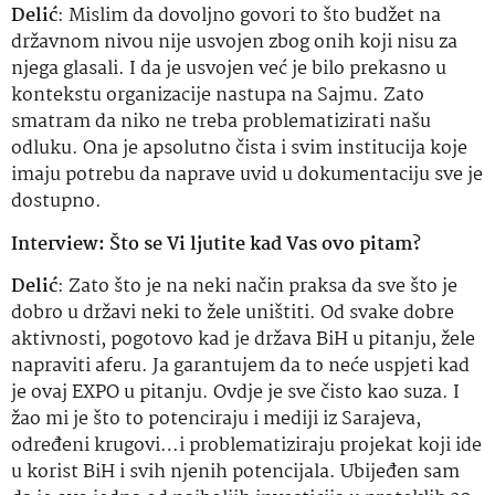
Delić
: Mislim da dovoljno govori to što budžet na
državnom nivou nije usvojen zbog onih koji nisu za
njega glasali. I da je usvojen već je bilo prekasno u
kontekstu organizacije nastupa na Sajmu. Zato
smatram da niko ne treba problematizirati našu
odluku. Ona je apsolutno čista i svim institucija koje
imaju potrebu da naprave uvid u dokumentaciju sve je
dostupno.
Interview: Što se Vi ljutite kad Vas ovo pitam?
Delić
: Zato što je na neki način praksa da sve što je
dobro u državi neki to žele uništiti. Od svake dobre
aktivnosti, pogotovo kad je država BiH u pitanju, žele
napraviti aferu. Ja garantujem da to neće uspjeti kad
je ovaj EXPO u pitanju. Ovdje je sve čisto kao suza. I
žao mi je što to potenciraju i mediji iz Sarajeva,
određeni krugovi…i problematiziraju projekat koji ide
u korist BiH i svih njenih potencijala. Ubijeđen sam