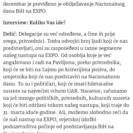
decembar je previđeno je obilježavanje Nacionalnog
dana BiH na EXPO.
Interview: Koliko Vas ide?
Delić
: Delegacije su već određene, a čine ih prije
svega, privrednici. Treba odvojiti broj ljudi koji će nas
predstavljati, oni su raspoređeni u razne segmente
našeg nastupa na EXPO. Od osoblja koje je već
angažovano i radi na Paviljonu, preko privrednika,
koji će se biti na Sajmu po kriterijima poziva, do
umjetnika koji će nas predstaviti na Nacionalnom
danu. Tu su i političari, koji će imati biletaralne
susrete sa najvećim vrhom UAR. Naravno, računamo
na još mnogo političkih, privrednih, kulturnih susreta
koji će biti održani tokom našeg nastupa, koji traje do
31. marta iduće godine. Ali, možemo slobodno reći da
će naš nastup na EXPO, svjetskoj izložbi
poduzetništva počinje od predstavljanja BiH na