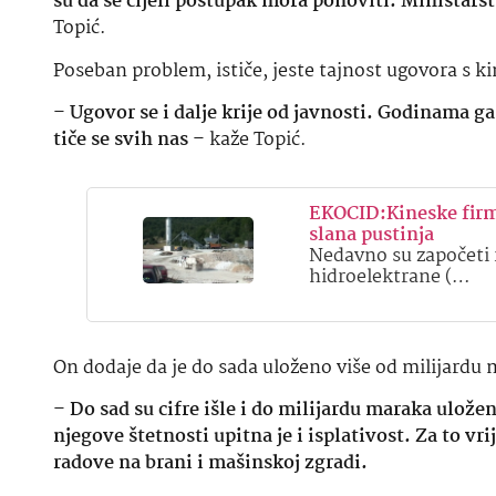
su da se cijeli postupak mora ponoviti. Ministars
Topić.
Poseban problem, ističe, jeste tajnost ugovora s
–
Ugovor se i dalje krije od javnosti. Godinama g
tiče se svih nas
– kaže Topić.
EKOCID:Kineske firm
slana pustinja
Nedavno su započeti r
hidroelektrane (…
On dodaje da je do sada uloženo više od milijardu 
–
Do sad su cifre išle i do milijardu maraka ulože
njegove štetnosti upitna je i isplativost. Za to v
radove na brani i mašinskoj zgradi.