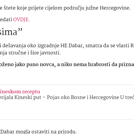
 štete koje prijete cijelom području južne Hercegovine.
ledati
OVDJE.
esima”
ti dešavanja oko izgradnje HE Dabar, smatra da se vlasti 
ja stručne i šire javnosti.
loženo jako puno novca, a niko nema hrabrosti da prizna 
kineskom receptu
serijala Kineski put – Pojas oko Bosne i Hercegovine U tr
 Dabar mogla ostaviti na prirodu.