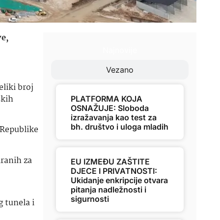
ve,
Najnovije
Vezano
liki broj
skih
PLATFORMA KOJA
OSNAŽUJE: Sloboda
izražavanja kao test za
bh. društvo i uloga mladih
 Republike
iranih za
EU IZMEĐU ZAŠTITE
DJECE I PRIVATNOSTI:
Ukidanje enkripcije otvara
pitanja nadležnosti i
sigurnosti
 tunela i