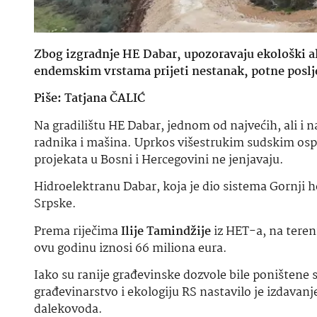
Zbog izgradnje HE Dabar, upozoravaju ekološki a
endemskim vrstama prijeti nestanak, potne poslje
Piše: Tatjana ČALIĆ
Na gradilištu HE Dabar, jednom od najvećih, ali i 
radnika i mašina. Uprkos višestrukim sudskim osp
projekata u Bosni i Hercegovini ne jenjavaju.
Hidroelektranu Dabar, koja je dio sistema Gornji h
Srpske.
Prema riječima
Ilije Tamindžije
iz HET-a, na teren
ovu godinu iznosi 66 miliona eura.
Iako su ranije građevinske dozvole bile poništene
građevinarstvo i ekologiju RS nastavilo je izdavan
dalekovoda.