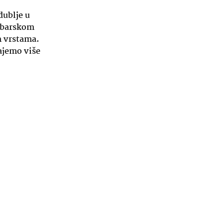
dublje u
Dabarskom
m vrstama.
najemo više