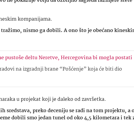
tvo ne pokazuje volju da ozbiljno sagleda razmjere štete
 kineskim kompanijama.
a tražimo, nismo ga dobili. A ono što je obećano kines
e pustoše deltu Neretve, Hercegovina bi mogla postati
adovi na izgradnji brane “Pošćenje” koja će biti dio
maraka u projekat koji je daleko od završetka.
nih sredstava, preko deceniju se radi na tom projektu, a
rijeme dobili smo jedan tunel od oko 4,5 kilometara i tek