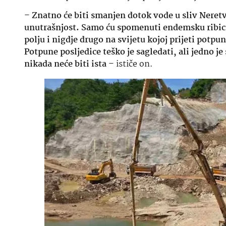
–
Znatno će biti smanjen dotok vode u sliv Neretv
unutrašnjost. Samo ću spomenuti endemsku ribicu
polju i nigdje drugo na svijetu kojoj prijeti pot
Potpune posljedice teško je sagledati, ali jedno 
nikada neće biti ista
– ističe on.