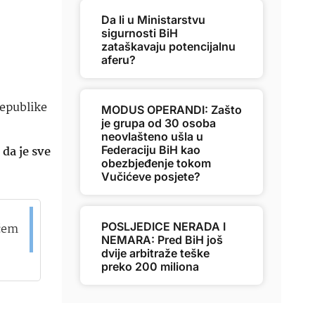
Da li u Ministarstvu
sigurnosti BiH
zataškavaju potencijalnu
aferu?
Republike
MODUS OPERANDI: Zašto
je grupa od 30 osoba
neovlašteno ušla u
da je sve
Federaciju BiH kao
obezbjeđenje tokom
Vučićeve posjete?
POSLJEDICE NERADA I
ećem
NEMARA: Pred BiH još
dvije arbitraže teške
preko 200 miliona