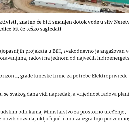
ktivisti,
z
natno će biti smanjen dotok vode u sliv Neret
dice bit će teško sagledati
najopasnijih projekata u BiH, svakodnevno je angažovan ve
oravanjima, radovi na jednom od najvećih hidroenerget
orizonti, grade kineske firme za potrebe Elektroprivrede
u se svakog dana vidi napredak, a vrijednost radova plan
 sudskim odlukama, Ministarstvo za prostorno uređenje,
je novih dozvola, uključujući i onu za izgradnju podzemnog