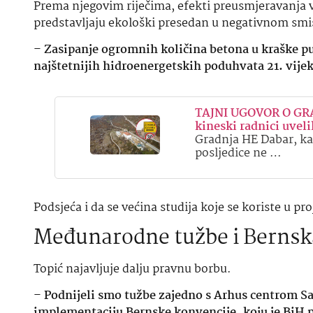
Prema njegovim riječima, efekti preusmjeravanja 
predstavljaju ekološki presedan u negativnom smi
–
Zasipanje ogromnih količina betona u kraške pu
najštetnijih hidroenergetskih poduhvata 21. vije
TAJNI UGOVOR O GRA
kineski radnici uveli
Gradnja HE Dabar, kao
posljedice ne …
Podsjeća i da se većina studija koje se koriste u p
Međunarodne tužbe i Bernsk
Topić najavljuje dalju pravnu borbu.
–
Podnijeli smo tužbe zajedno s Arhus centrom S
implementaciju Bernske konvencije, koju je BiH po