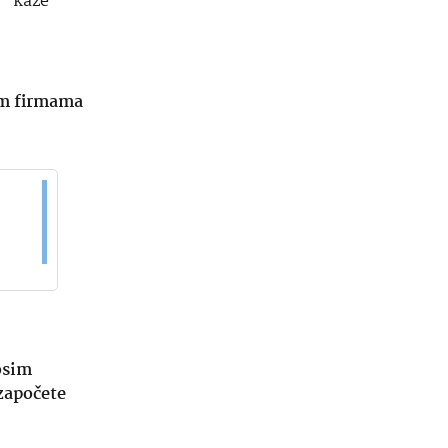
– kaže
kim firmama
 osim
 započete