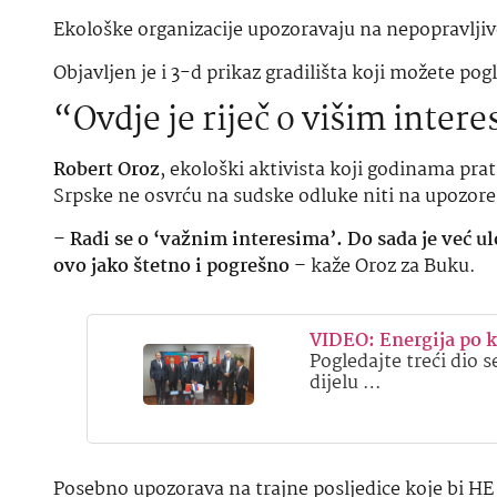
Ekološke organizacije upozoravaju na nepopravljive
Objavljen je i 3-d prikaz gradilišta koji možete pog
“Ovdje je riječ o višim inter
Robert Oroz
, ekološki aktivista koji godinama pra
Srpske ne osvrću na sudske odluke niti na upozoren
–
Radi se o ‘važnim interesima’. Do sada je već u
ovo jako štetno i pogrešno
– kaže Oroz za Buku.
VIDEO: Energija po 
Pogledajte treći dio 
dijelu …
Posebno upozorava na trajne posljedice koje bi HE