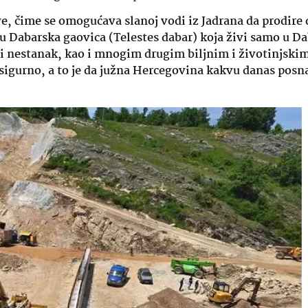
e, čime se omogućava slanoj vodi iz Jadrana da prodire 
 Dabarska gaovica (Telestes dabar) koja živi samo u 
puni nestanak, kao i mnogim drugim biljnim i životinjski
je sigurno, a to je da južna Hercegovina kakvu danas pos