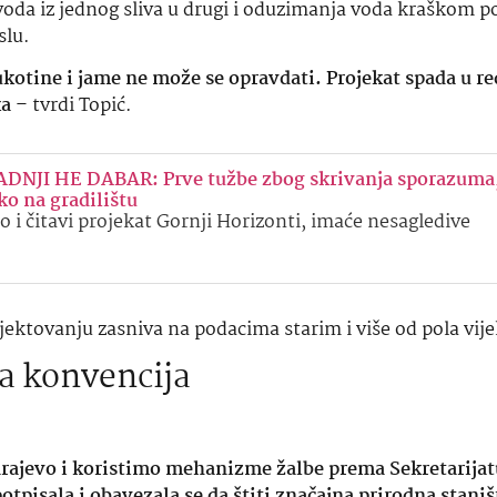
voda iz jednog sliva u drugi i oduzimanja voda kraškom 
slu.
kotine i jame ne može se opravdati. Projekat spada u re
ka
– tvrdi Topić.
DNJI HE DABAR: Prve tužbe zbog skrivanja sporazuma
ko na gradilištu
 i čitavi projekat Gornji Horizonti, imaće nesagledive
rojektovanju zasniva na podacima starim i više od pola vije
a konvencija
arajevo i koristimo mehanizme žalbe prema Sekretarijat
tpisala i obavezala se da štiti značajna prirodna staniš