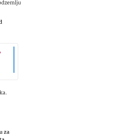
podzemlju
d
,
ka.
u za
ta.