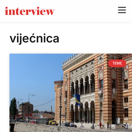
vijećnica
TEME